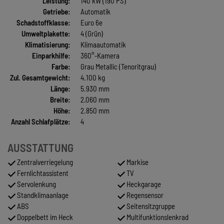
Leistung:
140 kW (190 PS)
Getriebe:
Automatik
Schadstoffklasse:
Euro 6e
Umweltplakette:
4 (Grün)
Klimatisierung:
Klimaautomatik
Einparkhilfe:
360°-Kamera
Farbe:
Grau Metallic (Tenoritgrau)
Zul. Gesamtgewicht:
4.100 kg
Länge:
5.930 mm
Breite:
2.060 mm
Höhe:
2.850 mm
Anzahl Schlafplätze:
4
AUSSTATTUNG
Zentralverriegelung
Markise
Fernlichtassistent
TV
Servolenkung
Heckgarage
Standklimaanlage
Regensensor
ABS
Seitensitzgruppe
Doppelbett im Heck
Multifunktionslenkrad