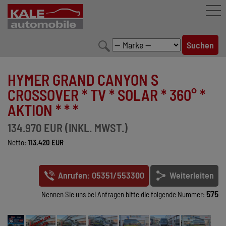
FAHRZEUGBESTAND
HYMER GRAND CANYON S
LEISTUNGEN
CROSSOVER * TV * SOLAR * 360° *
AKTION * * *
KONFIGURATOR
134.970 EUR (INKL. MWST.)
MARKENWELT
Netto:
113.420 EUR
UNTERNEHMEN
Anrufen: 05351/553300
Weiterleiten
KONTAKT
575
Nennen Sie uns bei Anfragen bitte die folgende Nummer: