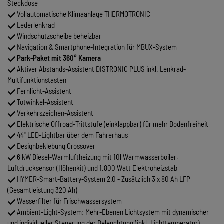
Steckdose
Vollautomatische Klimaanlage THERMOTRONIC
Lederlenkrad
Windschutzscheibe beheizbar
Navigation & Smartphone-Integration für MBUX-System
Park-Paket mit 360° Kamera
Aktiver Abstands-Assistent DISTRONIC PLUS inkl. Lenkrad-
Multifunktionstasten
Fernlicht-Assistent
Totwinkel-Assistent
Verkehrszeichen-Assistent
Elektrische Offroad-Trittstufe (einklappbar) für mehr Bodenfreiheit
44" LED-Lightbar über dem Fahrerhaus
Designbeklebung Crossover
6 kW Diesel-Warmluftheizung mit 10l Warmwasserboiler,
Luftdrucksensor (Höhenkit) und 1.800 Watt Elektroheizstab
HYMER-Smart-Battery-System 2.0 - Zusätzlich 3 x 80 Ah LFP
(Gesamtleistung 320 Ah)
Wasserfilter für Frischwassersystem
Ambient-Light-System: Mehr-Ebenen Lichtsystem mit dynamischer
und individueller Steuerung der Beleuchtung (inkl. Lichttemperatur)