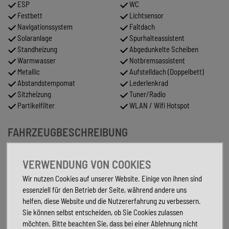
ESP
WC
Festbett
Lichtsensor
Navigationssystem
Faltdach
Solaranlage
Spurhalteassistent
Standheizung
Abgedunkelte Scheiben
Warmwasser
Notbremsassistent
Metallic
Aufstelldach (Doppelbett)
Abstandstempomat
Lederlenkrad
Sitzheizung
Tuner/Radio
Partikelfilter
WLAN / Wifi Hotspot
FAHRZEUGBESCHREIBUNG
Inseratsnummer 575
VERWENDUNG VON COOKIES
Modell: Grand Canyon S CrossOver Edition
Wir nutzen Cookies auf unserer Website. Einige von ihnen sind
Allgemeines:
essenziell für den Betrieb der Seite, während andere uns
Mercedes Sprinter Chassis
helfen, diese Website und die Nutzererfahrung zu verbessern.
Motorisierung: (140kW/190PS)
Sie können selbst entscheiden, ob Sie Cookies zulassen
zGG.: 4.100 kg
möchten. Bitte beachten Sie, dass bei einer Ablehnung nicht
UVP: 149.480,– €