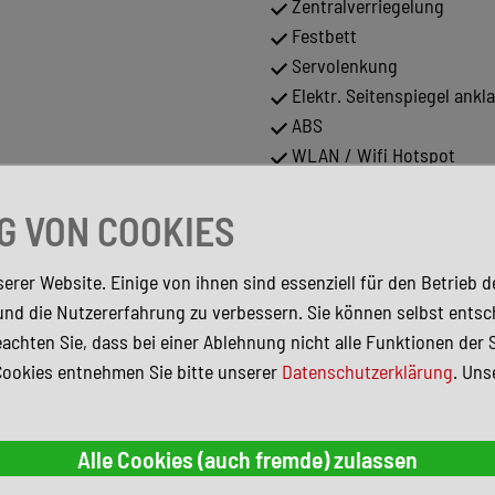
Zentralverriegelung
Festbett
Servolenkung
Elektr. Seitenspiegel ankl
ABS
WLAN / Wifi Hotspot
ESP
Seitensitzgruppe
 VON COOKIES
Navigationssystem
Warmwasser
erer Website. Einige von ihnen sind essenziell für den Betrieb 
Standheizung
und die Nutzererfahrung zu verbessern. Sie können selbst entsc
Abstandstempomat
achten Sie, dass bei einer Ablehnung nicht alle Funktionen der 
Sitzheizung
Cookies entnehmen Sie bitte unserer
Datenschutzerklärung
. Uns
hwarz)