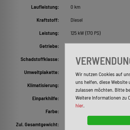
Laufleistung:
0 km
Kraftstoff:
Diesel
Leistung:
125 kW (170 PS)
Getriebe:
Automatik
VERWENDUNG
Schadstoffklasse:
Euro 6e
Umweltplakette:
4 (Grün)
Wir nutzen Cookies auf uns
uns helfen, diese Website 
Klimatisierung:
Klimaautomatik
zulassen möchten. Bitte be
Weitere Informationen zu 
Einparkhilfe:
Kamera
hier
.
Farbe:
Schwarz Metallic (Obsidiansc
Zul. Gesamtgewicht:
4.500 kg