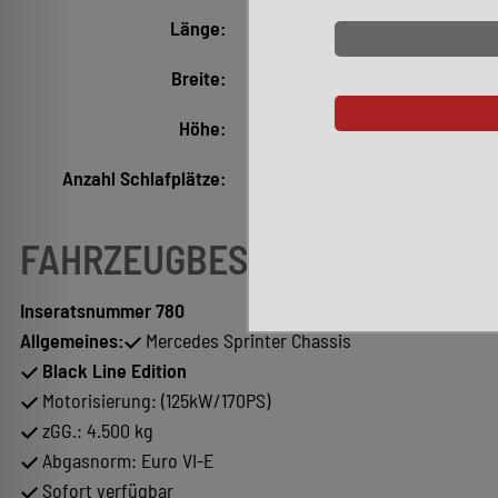
Länge:
7.890 mm
Breite:
2.350 mm
Höhe:
2.980 mm
Anzahl Schlafplätze:
2
FAHRZEUGBESCHREIBUNG
Inseratsnummer 780
Allgemeines:
Mercedes Sprinter Chassis
Black Line Edition
Motorisierung: (125kW/170PS)
zGG.: 4.500 kg
Abgasnorm: Euro VI-E
Sofort verfügbar