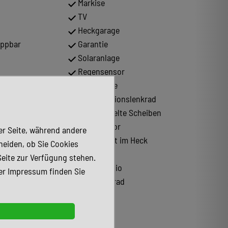
Markise
TV
Heckgarage
appbar
Garantie
Solaranlage
Regensensor
SAT-Anlage
Multifunktionslenkrad
Abgedunkelte Scheiben
Lichtsensor
der Seite, während andere
Doppelbett im Heck
heiden, ob Sie Cookies
Metallic
Seite zur Verfügung stehen.
Tuner/Radio
er Impressum finden Sie
Lederlenkrad