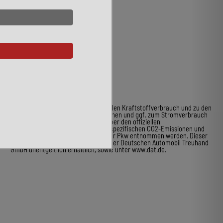
* Weitere Informationen zum offiziellen Kraftstoffverbrauch und zu den
offiziellen spezifischen CO2-Emissionen und ggf. zum Stromverbrauch
neuer Pkw können dem Leitfaden über den offiziellen
Kraftstoffverbrauch, die offiziellen spezifischen CO2-Emissionen und
den offiziellen Stromverbrauch neuer Pkw entnommen werden. Dieser
ist an allen Verkaufsstellen und bei der Deutschen Automobil Treuhand
GmbH unentgeltlich erhältlich, sowie unter www.dat.de.