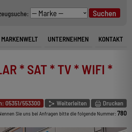
zeugsuche:
MARKENWELT
UNTERNEHMEN
KONTAKT
R * SAT * TV * WIFI *
n: 05351/553300
Weiterleiten
Drucken
780
Nennen Sie uns bei Anfragen bitte die folgende Nummer: