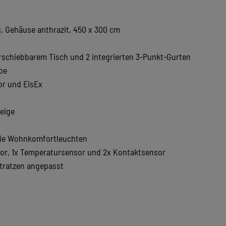
, Gehäuse anthrazit, 450 x 300 cm
rschiebbarem Tisch und 2 integrierten 3-Punkt-Gurten
pe
r und EisEx
zeige
owie Wohnkomfortleuchten
or, 1x Temperatursensor und 2x Kontaktsensor
atratzen angepasst