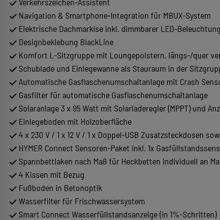
Verkehrszeichen-Assistent
Navigation & Smartphone-Integration für MBUX-System
Elektrische Dachmarkise inkl. dimmbarer LED-Beleuchtung
Designbeklebung BlackLine
Komfort L-Sitzgruppe mit Loungepolstern, längs-/quer ve
Schublade und Einlegewanne als Stauraum in der Sitzgrup
Automatische Gasflaschenumschaltanlage mit Crash Senso
Gasfilter für automatische Gasflaschenumschaltanlage
Solaranlage 3 x 95 Watt mit Solarladeregler (MPPT) und An
Einlegeboden mit Holzoberfläche
4 x 230 V / 1 x 12 V / 1 x Doppel-USB Zusatzsteckdosen s
HYMER Connect Sensoren-Paket inkl. 1x Gasfüllstandssens
Spannbettlaken nach Maß für Heckbetten individuell an M
4 Kissen mit Bezug
Fußboden in Betonoptik
Wasserfilter für Frischwassersystem
Smart Connect Wasserfüllstandsanzeige (in 1%-Schritten)