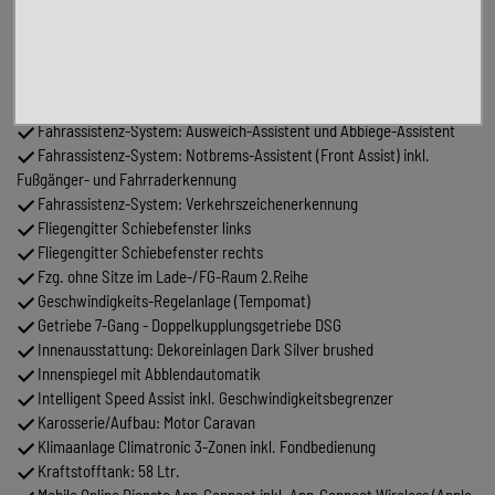
Außenspiegel schwarz lackiert
Blinkleuchten LED in Außenspiegel integriert
Digital Cockpit Pro (Instrumentenanzeige Digital)
Elektrische Schnittstelle für externe Nutzung (CAN-Datenbus)
Fahrassistenz-System: Ablenkungs- und Müdigkeitserkennung
Fahrassistenz-System: Ausweich-Assistent und Abbiege-Assistent
Fahrassistenz-System: Notbrems-Assistent (Front Assist) inkl.
Fußgänger- und Fahrraderkennung
Fahrassistenz-System: Verkehrszeichenerkennung
Fliegengitter Schiebefenster links
Fliegengitter Schiebefenster rechts
Fzg. ohne Sitze im Lade-/FG-Raum 2.Reihe
Geschwindigkeits-Regelanlage (Tempomat)
Getriebe 7-Gang - Doppelkupplungsgetriebe DSG
Innenausstattung: Dekoreinlagen Dark Silver brushed
Innenspiegel mit Abblendautomatik
Intelligent Speed Assist inkl. Geschwindigkeitsbegrenzer
Karosserie/Aufbau: Motor Caravan
Klimaanlage Climatronic 3-Zonen inkl. Fondbedienung
Kraftstofftank: 58 Ltr.
Mobile Online Dienste App-Connect inkl. App-Connect Wireless (Apple