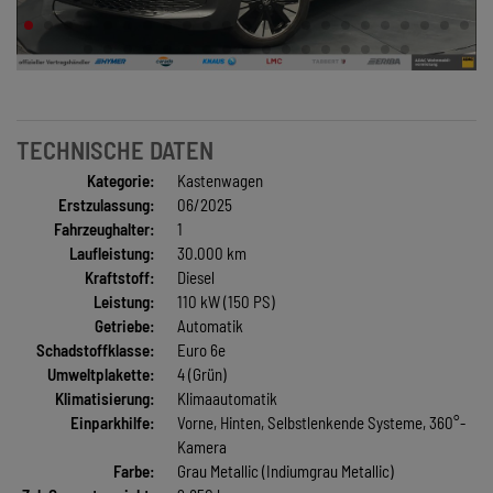
TECHNISCHE DATEN
Kategorie:
Kastenwagen
Erstzulassung:
06/2025
Fahrzeughalter:
1
Laufleistung:
30.000 km
Kraftstoff:
Diesel
Leistung:
110 kW (150 PS)
Getriebe:
Automatik
Schadstoffklasse:
Euro 6e
Umweltplakette:
4 (Grün)
Klimatisierung:
Klimaautomatik
Einparkhilfe:
Vorne, Hinten, Selbstlenkende Systeme, 360°-
Kamera
Farbe:
Grau Metallic (Indiumgrau Metallic)