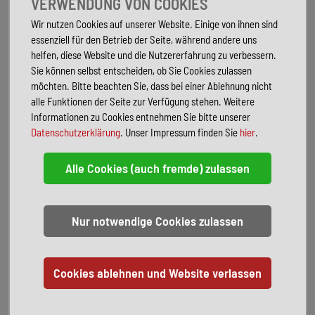
VERWENDUNG VON COOKIES
Lackierung: 2-Farben-Lackierung Indiumgrau Metallic / Deep Black
Wir nutzen Cookies auf unserer Website. Einige von ihnen sind
Perleffekt
essenziell für den Betrieb der Seite, während andere uns
Lenkrad heizbar (Leder) mit Multifunktion und Schaltfunktion
helfen, diese Website und die Nutzererfahrung zu verbessern.
LM-Felgen 8x19 (Halmstadt, schwarz glanzgedreht)
Sie können selbst entscheiden, ob Sie Cookies zulassen
Markise (Gehäuse und Markisenleisten schwarz, rechts)
möchten. Bitte beachten Sie, dass bei einer Ablehnung nicht
Mobiltelefon Schnittstelle Comfort mit kabelloser Ladefunktion
alle Funktionen der Seite zur Verfügung stehen. Weitere
Park-Paket Advanced
Informationen zu Cookies entnehmen Sie bitte unserer
Schiebetüren Lade-/Fahrgastraum links/rechts, elektr. betätigt Easy
Datenschutzerklärung
. Unser Impressum finden Sie
hier
.
Open (sensorgesteuert)
Schließ-/Startsystem Keyless Advanced mit Safesicherung
Sitzbezug / Polsterung: ArtVelours / Kunstleder
Sommerküche mit Außenklapptisch und 230V Steckdose,
Dachstaufach, in Raven / Platin Sandwick
Standheizung für Dauerbetrieb und Standheizung für
Frontscheibenenteisung mit Fernbedienung
Umfeldleuchte in Heckklappe und Ambiente-Beleuchtung (30 Farben)
VW-Anschlussgarantie
3 Jahre
Serienausstattung:
Airbag Fahrer-/Beifahrerseite, Beifahrerairbag abschaltbar
Außenspiegel elektr. verstell-, heiz- und anklappbar