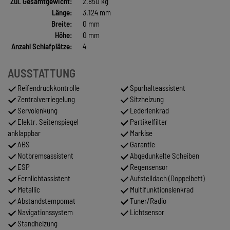
Zul. Gesamtgewicht:
2.850 kg
Länge:
3.124 mm
Breite:
0 mm
Höhe:
0 mm
Anzahl Schlafplätze:
4
AUSSTATTUNG
Reifendruckkontrolle
Spurhalteassistent
Zentralverriegelung
Sitzheizung
Servolenkung
Lederlenkrad
Elektr. Seitenspiegel
Partikelfilter
anklappbar
Markise
ABS
Garantie
Notbremsassistent
Abgedunkelte Scheiben
ESP
Regensensor
Fernlichtassistent
Aufstelldach (Doppelbett)
Metallic
Multifunktionslenkrad
Abstandstempomat
Tuner/Radio
Navigationssystem
Lichtsensor
Standheizung