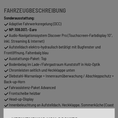
FAHRZEUGBESCHREIBUNG
Sonderausstattung:
Adaptive Fahrwerksregelung (DCC)
NP:108.007,- Euro
Audio-Navigationssystem Discover Pro (Touchscreen-Farbdisplay 10",
inkl. Streaming & Internet)
Aufstelldach elektro-hydraulisch betätigt mit Bugfenster und
Frontöffnung, Faltenbalg blau
Ausstattungs-Paket: Top
Bodenbelag im Lade-/Fahrgastraum Kunststoff in Holz-Optik
Chromleisten seitlich und Heckklappe unten
Diebstahl-Warnanlage + Innenraumüberwachung / Abschleppschutz +
Back-up-Horn
Fahrassistenz-Paket Advanced
Frontscheibe heizbar
Head-up-Display
Innenbeleuchtung an Aufstelldach, Heckklappe, Sommerküche (Coast
/ Ocean) Ambiente-Beleuchtung am Dachrahmen
Insassen-Schutzsystem proaktiv