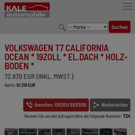
FAHRZEUGBESTAND
VOLKSWAGEN T7 CALIFORNIA
LEISTUNGEN
OCEAN * 19ZOLL * EL.DACH * HOLZ-
BODEN *
KONFIGURATOR
72.970 EUR (INKL. MWST.)
MARKENWELT
Netto:
61.319 EUR
UNTERNEHMEN
Anrufen: 05351/553300
Weiterleiten
KONTAKT
724
Nennen Sie uns bei Anfragen bitte die folgende Nummer: