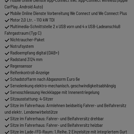
CarPlay, Android Auto)
Mobile Online Dienste Vorbereitung We Connect und We Connect Plus
Motor 2,0 Ltr. - 110 kW TDI
Multimedia-Schnittstelle 2 x USB vorn und 4 x USB-Ladeanschluß
Fahrgastraum (Typ C)
Nichtraucher-Paket
Notrufsystem
Radioempfang digital (DAB+)
Radstand 3124 mm
Regensensor
Reifenkontroll-Anzeige
Schadstoffarm nach Abgasnorm Euro 6e
Servolenkung elektro-mechanisch, geschwindigkeitsabhängig
Servoschliessung Heckklappe mit Innenentriegelung
Sitzausstattung: 4-Sitzer
Sitze im Fahrerhaus: Armlehnen beidseitig Fahrer- und Beifahrersitz
und elektr. Lendenwirbelstütze
Sitze im Fahrerhaus: Fahrer- und Beifahrersitz drehbar
Sitze im Fahrerhaus: Fahrer- und Beifahrersitz heizbar
Sitze im Lade-/FG-Raum: 1.Reihe, 2 Einzelsitze mit integriertem Gurt