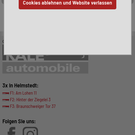
Leider ist das von Ihnen gesuchte Fahrzeug nicht mehr
verfügbar. Hier finden Sie weitere interessante Fahrzeuge:
© KALE-Automobile GmbH
3x in Helmstedt:
F1: Am Lohen 11
F2: Hinter der Ziegelei 3
F3: Braunschweiger Tor 37
Folgen Sie uns: