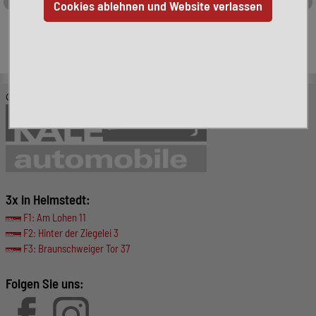
Leider ist das von Ihnen gesuchte Fahrzeug nicht mehr
verfügbar. Hier finden Sie weitere interessante Fahrzeuge:
© KALE-Automobile GmbH
3x in Helmstedt:
F1: Am Lohen 11
F2: Hinter der Ziegelei 3
F3: Braunschweiger Tor 37
Folgen Sie uns: