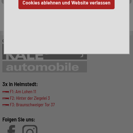
Leider ist das von Ihnen gesuchte Fahrzeug nicht mehr
verfügbar. Hier finden Sie weitere interessante Fahrzeuge:
© KALE-Automobile GmbH
3x in Helmstedt:
F1: Am Lohen 11
F2: Hinter der Ziegelei 3
F3: Braunschweiger Tor 37
Folgen Sie uns: