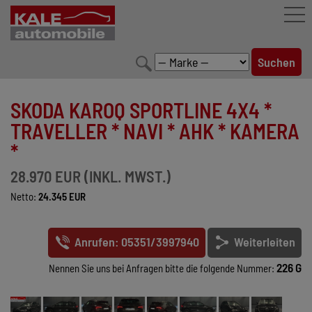
FAHRZEUGBESTAND
SKODA KAROQ SPORTLINE 4X4 *
LEISTUNGEN
TRAVELLER * NAVI * AHK * KAMERA
*
KONFIGURATOR
28.970 EUR (INKL. MWST.)
MARKENWELT
Netto:
24.345 EUR
UNTERNEHMEN
Anrufen: 05351/3997940
Weiterleiten
KONTAKT
226 G
Nennen Sie uns bei Anfragen bitte die folgende Nummer: