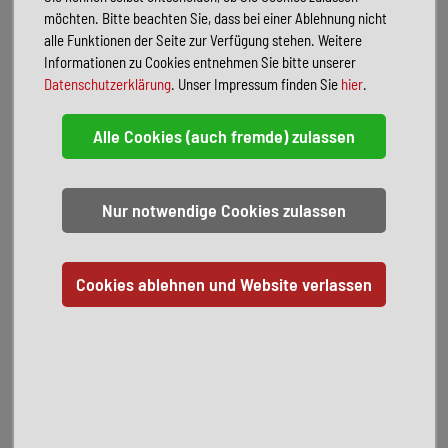
Armlehne
möchten. Bitte beachten Sie, dass bei einer Ablehnung nicht
alle Funktionen der Seite zur Verfügung stehen. Weitere
FAHRZEUGBESCHREIBUNG
Informationen zu Cookies entnehmen Sie bitte unserer
Sonderausstattung:
Datenschutzerklärung
. Unser Impressum finden Sie
hier
.
Anhängerkupplung mit Stabilitätskontrolle
Ausstattungs-Paket: Parken
Diebstahl-Warnanlage mit Innenraumüberwachung und
Abschleppschutz
Fahrassistenz-Paket: Stau- und Notfallassistent
Fahrassistenz-Paket: Traveller
Fahrassistenz-System: Müdigkeitserkennung
Gepäckraum-Abtrennung (Netz)
Infotainment-Paket Amundsen
Klimaanlage Climatronic 3-Zonen
Komfortöffnung für elektr. Heckklappe/-Deckel
Laderaumboden variabel
Sicherheits-Paket
Sportsitze vorn
Steckdose 230V
Triebwerkunterschutz