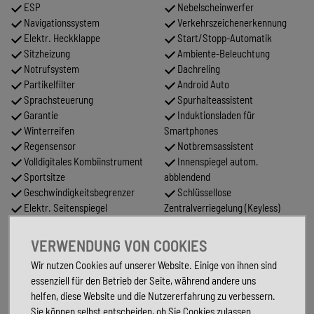
ESP
Nebelscheinwerfer
Navigationssystem
Verkehrszeichenerkennung
Elektr. Heckklappe
Start/Stopp-Automatik
Sitzheizung
Ambiente-Beleuchtung
Notrufsystem
Dachreling
Partikelfilter
Android Auto
Sprachsteuerung
Spurhalteassistent
Garantie
Induktionsladen für
Winterreifen
Smartphones
Regensensor
Notbremsassistent
Volldigitales Kombiinstrument
Innenspiegel autom.
Sportsitze
abblendend
Geschwindigkeitsbegrenzer
Schlüssellose
Elektr. Seitenspiegel
Zentralverriegelung (Keyless)
Abstandstempomat
HU neu
Sportpaket
Alarmanlage
VERWENDUNG VON COOKIES
Elektr. Seitenspiegel
Wir nutzen Cookies auf unserer Website. Einige von ihnen sind
anklappbar
essenziell für den Betrieb der Seite, während andere uns
Metallic
helfen, diese Website und die Nutzererfahrung zu verbessern.
Tuner/Radio
Sie können selbst entscheiden, ob Sie Cookies zulassen