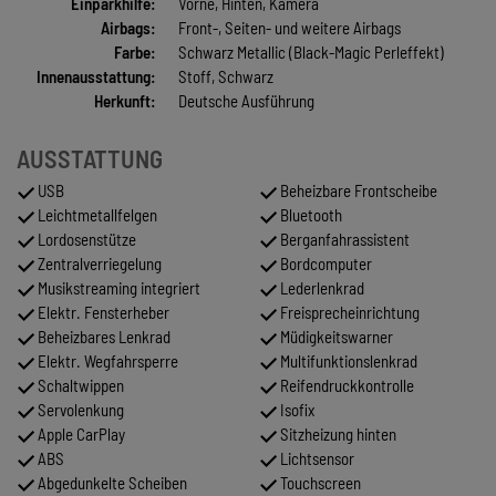
Einparkhilfe:
Vorne, Hinten, Kamera
Airbags:
Front-, Seiten- und weitere Airbags
Farbe:
Schwarz Metallic (Black-Magic Perleffekt)
Innenausstattung:
Stoff, Schwarz
Herkunft:
Deutsche Ausführung
AUSSTATTUNG
USB
Beheizbare Frontscheibe
Leichtmetallfelgen
Bluetooth
Lordosenstütze
Berganfahrassistent
Zentralverriegelung
Bordcomputer
Musikstreaming integriert
Lederlenkrad
Elektr. Fensterheber
Freisprecheinrichtung
Beheizbares Lenkrad
Müdigkeitswarner
Elektr. Wegfahrsperre
Multifunktionslenkrad
Schaltwippen
Reifendruckkontrolle
Servolenkung
Isofix
Apple CarPlay
Sitzheizung hinten
ABS
Lichtsensor
Abgedunkelte Scheiben
Touchscreen