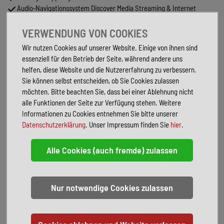
Audio-Navigationssystem Discover Media Streaming & Internet
(Touchscreen, Bluetooth, USB)
Cargo-Paket
VERWENDUNG VON COOKIES
Design-Paket Black Style
Wir nutzen Cookies auf unserer Website. Einige von ihnen sind
Kofferraumdeckel / Heckklappe elektr. betätigt (öffnen + schliessen)
essenziell für den Betrieb der Seite, während andere uns
Metallic-Lackierung
helfen, diese Website und die Nutzererfahrung zu verbessern.
Rückfahrkamera (Rear View)
Sie können selbst entscheiden, ob Sie Cookies zulassen
LM-Felgen 7J x 19 (Auckland in Sterling-Silber)
möchten. Bitte beachten Sie, dass bei einer Ablehnung nicht
Serienausstattung:
alle Funktionen der Seite zur Verfügung stehen. Weitere
3-Punkt-Sicherheitsgurt hinten mitte
Informationen zu Cookies entnehmen Sie bitte unserer
Ablagefach am Dachhimmel
Datenschutzerklärung
. Unser Impressum finden Sie
hier
.
Airbag Fahrer-/Beifahrerseite, Beifahrerairbag abschaltbar,
Knieairbag Fahrerseite
Ambiente-Beleuchtung (30 Farben)
App-Connect inkl. App-Connect Wireless (Apple CarPlay, Android
Auto)
Audiosystem Ready 2 Discover (inkl. Streaming & Internet,
Touchscreen, Bluetooth)
Ausstattung R-Line
Automatische Fahrlichtschaltung (ALS) mit Leaving Home / Coming-