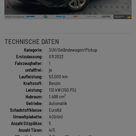
TECHNISCHE DATEN
Kategorie:
SUV/Geländewagen/Pickup
Erstzulassung:
07/2023
Fahrzeughalter:
1
unfallfrei:
ja
Laufleistung:
53.000 km
Kraftstoff:
Benzin
Leistung:
110 kW (150 PS)
Hubraum:
1.498 cm³
Getriebe:
Automatik
Schadstoffklasse:
Euro6d
Umweltplakette:
4 (Grün)
Anzahl Sitzplätze:
5
Anzahl Türen:
4/5