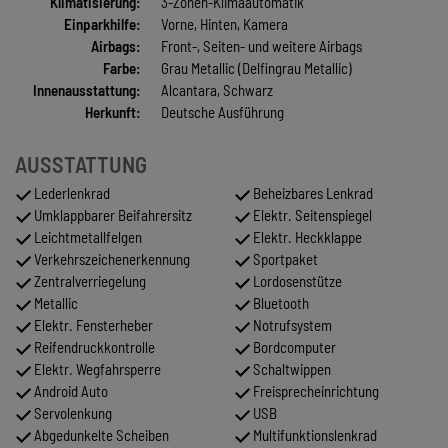
Klimatisierung:
3-Zonen-Klimaautomatik
Einparkhilfe:
Vorne, Hinten, Kamera
Airbags:
Front-, Seiten- und weitere Airbags
Farbe:
Grau Metallic (Delfingrau Metallic)
Innenausstattung:
Alcantara, Schwarz
Herkunft:
Deutsche Ausführung
AUSSTATTUNG
Lederlenkrad
Beheizbares Lenkrad
Umklappbarer Beifahrersitz
Elektr. Seitenspiegel
Leichtmetallfelgen
Elektr. Heckklappe
Verkehrszeichenerkennung
Sportpaket
Zentralverriegelung
Lordosenstütze
Metallic
Bluetooth
Elektr. Fensterheber
Notrufsystem
Reifendruckkontrolle
Bordcomputer
Elektr. Wegfahrsperre
Schaltwippen
Android Auto
Freisprecheinrichtung
Servolenkung
USB
Abgedunkelte Scheiben
Multifunktionslenkrad