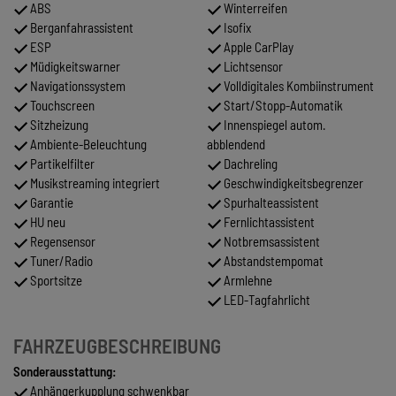
ABS
Winterreifen
Berganfahrassistent
Isofix
ESP
Apple CarPlay
Müdigkeitswarner
Lichtsensor
Navigationssystem
Volldigitales Kombiinstrument
Touchscreen
Start/Stopp-Automatik
Sitzheizung
Innenspiegel autom.
Ambiente-Beleuchtung
abblendend
Partikelfilter
Dachreling
Musikstreaming integriert
Geschwindigkeitsbegrenzer
Garantie
Spurhalteassistent
HU neu
Fernlichtassistent
Regensensor
Notbremsassistent
Tuner/Radio
Abstandstempomat
Sportsitze
Armlehne
LED-Tagfahrlicht
FAHRZEUGBESCHREIBUNG
Sonderausstattung:
Anhängerkupplung schwenkbar