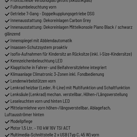
Fußraumbeleuchtung vorn
Getriebe 7-Gang - Doppelkupplungsgetriebe DSG
Innenausstattung: Dekoreinlagen Carbon Grey
Innenausstattung: Dekoreinlagen Mittelkonsole Piano Black / schwarz
glänzend
Innenspiegel mit Abblendautomatik
Insassen-Schutzsystem proaktiv
Isofix-Aufnahmen für Kindersitz an Rücksitze (inkl. i-Size-Kindersitze)
Kennzeichenbeleuchtung LED
Klapptische in Fahrer- und Beifahrersitzlehne integriert
Klimaanlage Climatronic 3-Zonen inkl. Fondbedienung
Lendenwirbelstützen vorn
Lenkrad heizbar (Leder, R-Line) mit Multifunktion und Schaltfunktion
Lenksäule (Lenkrad) mechan. verstellbar, Höhen-/Längsverstellung
Leseleuchten vorn und hinten LED
Mittelarmlehne vorn höhen-/längsverstellbar, Ablagefach,
Luftausströmer hinten
Modellpflege
Motor 1,5 Ltr. - 110 kW 16V TSI ACT
Multimedia-Schnittstelle 2 x USB (Typ C, 45 W) vorn