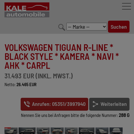
FAHRZEUGBESTAND
VOLKSWAGEN TIGUAN R-LINE *
LEISTUNGEN
BLACK STYLE * KAMERA * NAVI *
AHK * CARPL
KONFIGURATOR
31.493 EUR (INKL. MWST.)
MARKENWELT
Netto:
26.465 EUR
UNTERNEHMEN
Anrufen: 05351/3997940
Weiterleiten
KONTAKT
288 G
Nennen Sie uns bei Anfragen bitte die folgende Nummer: