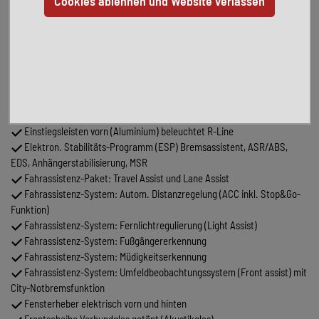
Home-Lichtfunktion
Außenspiegel elektr. verstell- und heizbar
Bluetooth-Schnittstelle für Mobiltelefon
Chrom-Paket 2
Dachreling
Dachspoiler R-Line
Digital Cockpit (Instrumentenanzeige digital)
Einparkhilfe vorn und hinten
Einstiegsleisten vorn (Aluminium) beleuchtet R-Line
Elektron. Stabilitäts-Programm (ESP) Bremsassistent, ASR/ABS,
EDS, Anhängerstabilisierung, MSR
Fahrassistenz-Paket: Travel Assist und Lane Assist
Fahrassistenz-System: Autom. Distanzregelung (ACC inkl. Stop&Go-
Funktion)
Fahrassistenz-System: Fernlichtregulierung (Light Assist)
Fahrassistenz-System: Fußgängererkennung
Fahrassistenz-System: Müdigkeitserkennung
Fahrassistenz-System: Umfeldbeobachtungssystem (Front assist) mit
City-Notbremsfunktion
Fensterheber elektrisch vorn und hinten
Frontscheibe Verbundglas getönt (Akustikglas)