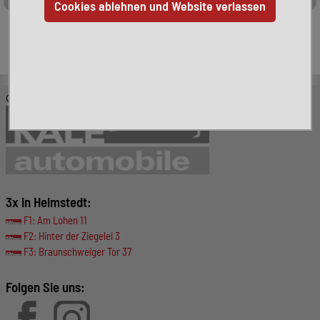
Leider ist das von Ihnen gesuchte Fahrzeug nicht mehr
verfügbar. Hier finden Sie weitere interessante Fahrzeuge:
© KALE-Automobile GmbH
3x in Helmstedt:
F1: Am Lohen 11
F2: Hinter der Ziegelei 3
F3: Braunschweiger Tor 37
Folgen Sie uns: