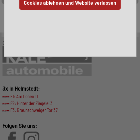
Leider ist das von Ihnen gesuchte Fahrzeug nicht mehr
verfügbar. Hier finden Sie weitere interessante Fahrzeuge:
© KALE-Automobile GmbH
3x in Helmstedt:
F1: Am Lohen 11
F2: Hinter der Ziegelei 3
F3: Braunschweiger Tor 37
Folgen Sie uns: