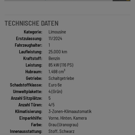
TECHNISCHE DATEN
Kategorie:
Limousine
Erstzulassung:
11/2024
Fahrzeughalter:
1
Laufleistung:
25.000 km
Kraftstoff:
Benzin
Leistung:
85 kW (116 PS)
Hubraum:
1.498 cm³
Getriebe:
Schaltgetriebe
Schadstoffklasse:
Euro 6e
Umweltplakette:
4 (Grün)
Anzahl Sitzplätze:
5
Anzahl Türen:
4/5
Klimatisierung:
3-Zonen-Klimaautomatik
Einparkhilfe:
Vorne, Hinten, Kamera
Farbe:
Grau (Uranograu)
Innenausstattung:
Stoff, Schwarz