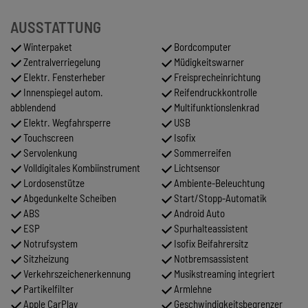
AUSSTATTUNG
Winterpaket
Bordcomputer
Zentralverriegelung
Müdigkeitswarner
Elektr. Fensterheber
Freisprecheinrichtung
Innenspiegel autom.
Reifendruckkontrolle
abblendend
Multifunktionslenkrad
Elektr. Wegfahrsperre
USB
Touchscreen
Isofix
Servolenkung
Sommerreifen
Volldigitales Kombiinstrument
Lichtsensor
Lordosenstütze
Ambiente-Beleuchtung
Abgedunkelte Scheiben
Start/Stopp-Automatik
ABS
Android Auto
ESP
Spurhalteassistent
Notrufsystem
Isofix Beifahrersitz
Sitzheizung
Notbremsassistent
Verkehrszeichenerkennung
Musikstreaming integriert
Partikelfilter
Armlehne
Apple CarPlay
Geschwindigkeitsbegrenzer