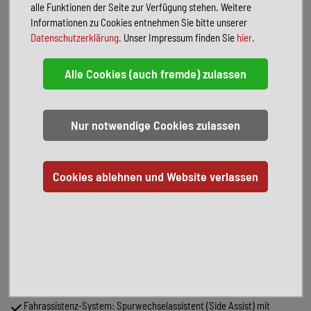
Audiosystem Ready 2 Discover
alle Funktionen der Seite zur Verfügung stehen. Weitere
Automatische Fahrlichtschaltung mit Leaving Home / Coming-Home-
Informationen zu Cookies entnehmen Sie bitte unserer
Lichtfunktion, Tagfahrlicht LED
Datenschutzerklärung
. Unser Impressum finden Sie
hier
.
Außenspiegel elektr. verstell-, heiz- und anklappbar mit
Spiegelabsenkung rechts, Memory
Außenspiegel mit Umfeldleuchte und Projektionsfunktion
Außenspiegel schwarz lackiert
Chromeinfassung Fensterheberschalter / Spiegelverstellung /
Ausströmer
Digital Cockpit PRO (Instrumentenanzeige digital)
Einparkhilfe vorn und hinten
Elektron. Differentialsperre (XDS)
Elektron. Stabilitäts-Programm (ESP) mit Bremskraftverstärker
elektro-mechanisch
Fahrassistenz-Paket: Travel Assist und Lane Assist
Fahrassistenz-System: Abbiegebremsfunktion und
Ausweichunterstützung
Fahrassistenz-System: Ablenkungs- und Müdigkeitserkennung
Fahrassistenz-System: Automatische Distanzregelung (ACC)
Fahrassistenz-System: Fernlichtregulierung (Light Assist)
Fahrassistenz-System: Spurwechselassistent (Side Assist) mit