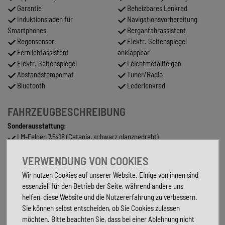
Garantie
Beheizbares Lenkrad
Induktionsladen für
Navigationsvorbereitung
Smartphones
Berganfahrassistent
Regensensor
Elektr. Seitenspiegel
Fernlichtassistent
anklappbar
Elektr. Seitenspiegel
Leichtmetallfelgen
Abstandstempomat
Tuner/Radio
Bluetooth
Lederlenkrad
FAHRZEUGBESCHREIBUNG
Sonderausstattung:
LM-Felgen 7,5x18 (Catania, schwarz glanzgedreht)
Rückfahrkamera (Rear View)
VERWENDUNG VON COOKIES
Sonderlackierung Urano-Grau uni
VW-Anschlussgarantie
90.000 km / 30.10.2027
Wir nutzen Cookies auf unserer Website. Einige von ihnen sind
Serienausstattung:
essenziell für den Betrieb der Seite, während andere uns
Airbag Fahrer-/Beifahrerseite, Beifahrerairbag abschaltbar
helfen, diese Website und die Nutzererfahrung zu verbessern.
Ambiente-Beleuchtung (30 Farben)
Sie können selbst entscheiden, ob Sie Cookies zulassen
App-Connect Wireless (Apple CarPlay, Android Auto)
möchten. Bitte beachten Sie, dass bei einer Ablehnung nicht