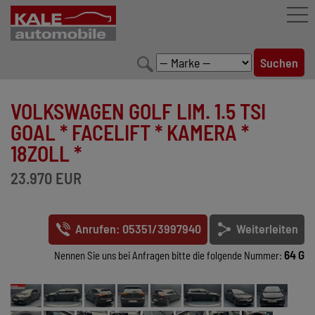
FAHRZEUGBESTAND
VOLKSWAGEN GOLF LIM. 1.5 TSI
LEISTUNGEN
GOAL * FACELIFT * KAMERA *
18ZOLL *
KONFIGURATOR
23.970 EUR
MARKENWELT
UNTERNEHMEN
Anrufen: 05351/3997940
Weiterleiten
KONTAKT
64 G
Nennen Sie uns bei Anfragen bitte die folgende Nummer: