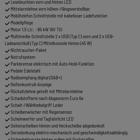
Leseleuchten vorn und hinten LED
Mittelarmlehne vorn höhen-/längsverstellbar
Mobiltelefon Schnittstelle mit kabelloser Ladefunktion
Modellpflege
Motor 1,5 Ltr. - 85 kW 16V TSI
Multimedia-Schnittstelle 2 x USB (Typ C) vorn und 2 x USB-
Ladeanschluß (Typ C) Mittelkonsole hinten (45 W)
Nichtraucher-Paket
Notrufsystem
Parkbremse elektrisch mit Auto-Hold-Funktion
Pedale Edelstahl
Radioempfang digital (DAB+)
Reifenkontroll-Anzeige
Rücksitzlehne geteilt mit Mittelarmlehne
Schadstoffarm nach Abgasnorm Euro 6e
Schalt-/Wählhebelgriff Leder
Scheibenwischer mit Regensensor
Scheinwerfer und Tagfahrlicht LED
Seitenscheiben hinten und Heckscheibe abgedunkelt
Servolenkung elektro-mechanisch und geschwindigkeitsabhängig
Sicherheitsgurte hinten außen mit Gurtstraffer