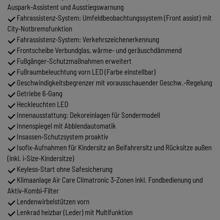
Auspark-Assistent und Ausstiegswarnung
Fahrassistenz-System: Umfeldbeobachtungssystem (Front assist) mit
City-Notbremsfunktion
Fahrassistenz-System: Verkehrszeichenerkennung
Frontscheibe Verbundglas, wärme- und geräuschdämmend
Fußgänger-Schutzmaßnahmen erweitert
Fußraumbeleuchtung vorn LED (Farbe einstellbar)
Geschwindigkeitsbegrenzer mit vorausschauender Geschw.-Regelung
Getriebe 6-Gang
Heckleuchten LED
Innenausstattung: Dekoreinlagen für Sondermodell
Innenspiegel mit Abblendautomatik
Insassen-Schutzsystem proaktiv
Isofix-Aufnahmen für Kindersitz an Beifahrersitz und Rücksitze außen
(inkl. i-Size-Kindersitze)
Keyless-Start ohne Safesicherung
Klimaanlage Air Care Climatronic 3-Zonen inkl. Fondbedienung und
Aktiv-Kombi-Filter
Lendenwirbelstützen vorn
Lenkrad heizbar (Leder) mit Multifunktion