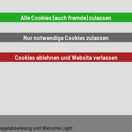
S)
 Spiegelabsenkung und Welcome Light