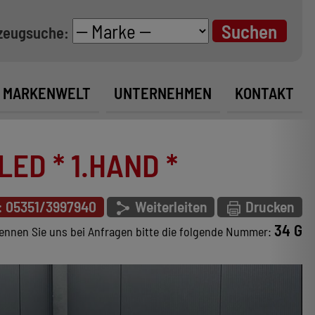
zeugsuche:
MARKENWELT
UNTERNEHMEN
KONTAKT
ED * 1.HAND *
: 05351/3997940
Weiterleiten
Drucken
34 G
ennen Sie uns bei Anfragen bitte die folgende Nummer: