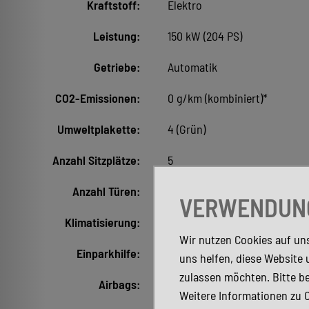
Kraftstoff:
Elektro
Leistung:
150 kW (204 PS)
Getriebe:
Automatik
CO2-Emissionen:
0 g/km (kombiniert)*
Umweltplakette:
4 (Grün)
Anzahl Sitzplätze:
5
Anzahl Türen:
4/5
VERWENDUNG
Klimatisierung:
2-Zonen-Klimaautomatik
Wir nutzen Cookies auf uns
Einparkhilfe:
Vorne, Hinten
uns helfen, diese Website 
zulassen möchten. Bitte be
Airbags:
Front-, Seiten- und weitere A
Weitere Informationen zu 