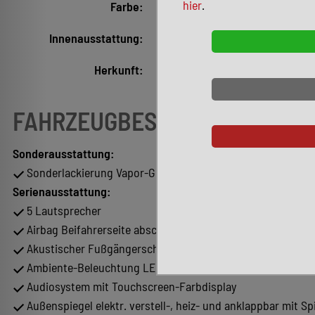
hier
.
Farbe:
Grau (Vapor-Grau)
Innenausstattung:
Stoff, Schwarz
Herkunft:
Deutsche Ausführung
FAHRZEUGBESCHREIBUNG
Sonderausstattung:
Sonderlackierung Vapor-Grau
Serienausstattung:
5 Lautsprecher
Airbag Beifahrerseite abschaltbar
Akustischer Fußgängerschutz, Außensound (e-sound / AVA
Ambiente-Beleuchtung LED
Audiosystem mit Touchscreen-Farbdisplay
Außenspiegel elektr. verstell-, heiz- und anklappbar mit