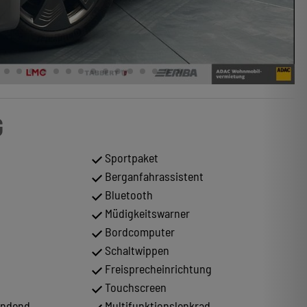
G
Sportpaket
Berganfahrassistent
Bluetooth
Müdigkeitswarner
Bordcomputer
Schaltwippen
Freisprecheinrichtung
Touchscreen
endend
Multifunktionslenkrad