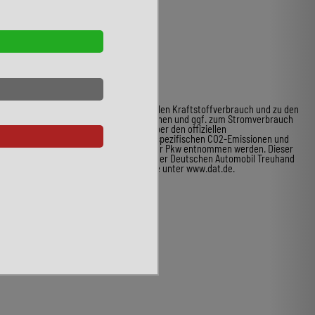
* Weitere Informationen zum offiziellen Kraftstoffverbrauch und zu den
offiziellen spezifischen CO2-Emissionen und ggf. zum Stromverbrauch
neuer Pkw können dem Leitfaden über den offiziellen
Kraftstoffverbrauch, die offiziellen spezifischen CO2-Emissionen und
den offiziellen Stromverbrauch neuer Pkw entnommen werden. Dieser
ist an allen Verkaufsstellen und bei der Deutschen Automobil Treuhand
GmbH unentgeltlich erhältlich, sowie unter www.dat.de.