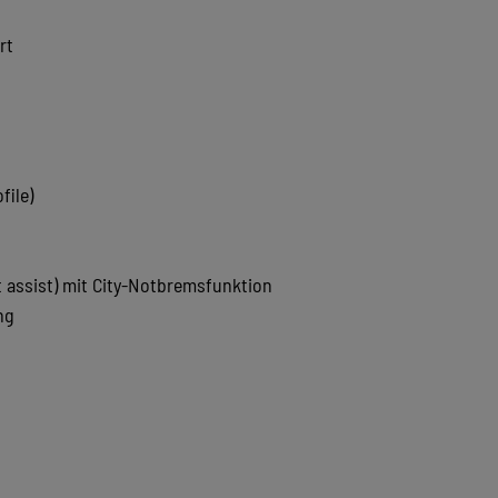
rt
file)
assist) mit City-Notbremsfunktion
ng