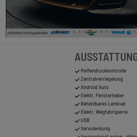
AUSSTATTUN
Reifendruckkontrolle
Zentralverriegelung
Android Auto
Elektr. Fensterheber
Beheizbares Lenkrad
Elektr. Wegfahrsperre
USB
Servolenkung
Innenspiegel autom. abbl