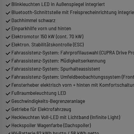
Blinkleuchten LED in Außenspiegel integriert
Bluetooth-Schnittstelle mit Freisprecheinrichtung integrie
Dachhimmel schwarz
Einparkhilfe vorn und hinten
Elektromotor 150 kW (cont. 70 kW)
Elektron. Stabilitätskontrolle (ESC)
Fahrassistenz-System: Fahrprofilauswahl (CUPRA Drive Pro
Fahrassistenz-System: Müdigkeitserkennung
Fahrassistenz-System: Spurhalteassistent
Fahrassistenz-System: Umfeldbeobachtungssystem (Front 
Fensterheber elektrisch vorn + hinten mit Komfortschaltu
Fußraumbeleuchtung LED
Geschwindigkeits-Begrenzeranlage
Getriebe für Elektrofahrzeug
Heckleuchten Voll-LED mit Lichtband (Infinite Light)
Heckspoiler Wagenfarbe (Dachspoiler)
HV-Batterie 62 kWh brutto / 58 kWh netto