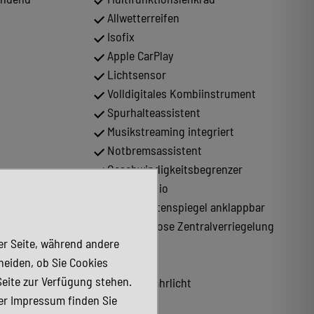
Allwetterreifen
Isofix
Apple CarPlay
Lichtsensor
Volldigitales Kombiinstrument
Spurhalteassistent
Musikstreaming integriert
Notbremsassistent
Geschwindigkeitsbegrenzer
Tuner/Radio
Elektr. Seitenspiegel anklappbar
Schlüssellose Zentralverriegelung
der Seite, während andere
(Keyless)
heiden, ob Sie Cookies
Armlehne
Seite zur Verfügung stehen.
LED-Tagfahrlicht
er Impressum finden Sie