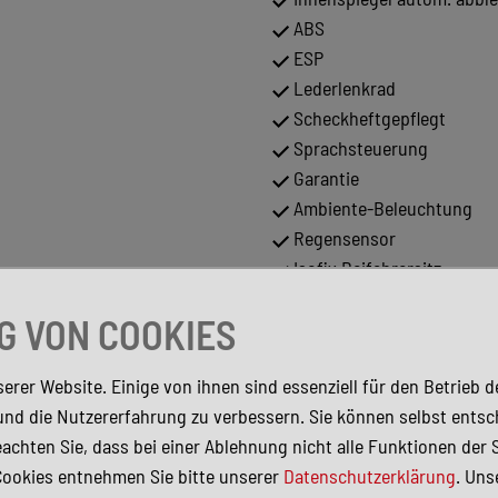
ABS
ESP
Lederlenkrad
Scheckheftgepflegt
Sprachsteuerung
Garantie
Ambiente-Beleuchtung
Regensensor
Isofix Beifahrersitz
Sportsitze
 VON COOKIES
Navigationsvorbereitung
Elektr. Seitenspiegel
erer Website. Einige von ihnen sind essenziell für den Betrieb 
Leichtmetallfelgen
und die Nutzererfahrung zu verbessern. Sie können selbst entsc
achten Sie, dass bei einer Ablehnung nicht alle Funktionen der 
irbags
Cookies entnehmen Sie bitte unserer
Datenschutzerklärung
. Uns