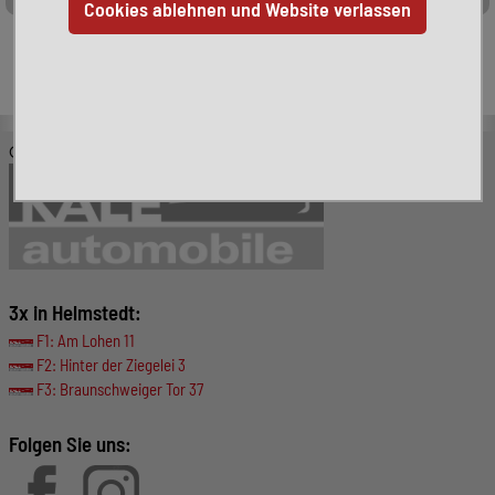
Leider ist das von Ihnen gesuchte Fahrzeug nicht mehr
verfügbar. Hier finden Sie weitere interessante Fahrzeuge:
© KALE-Automobile GmbH
3x in Helmstedt:
F1: Am Lohen 11
F2: Hinter der Ziegelei 3
F3: Braunschweiger Tor 37
Folgen Sie uns: