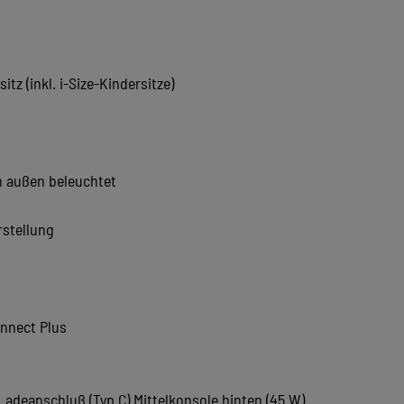
z (inkl. i-Size-Kindersitze)
n außen beleuchtet
rstellung
nnect Plus
Ladeanschluß (Typ C) Mittelkonsole hinten (45 W)