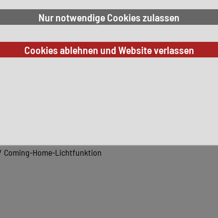
affer, höhenverstellbar
r
droid Auto)
 Touchscreen, Bluetooth)
 / Coming-Home-Lichtfunktion