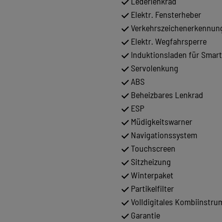
Lederlenkrad
Elektr. Fensterheber
Verkehrszeichenerkennun
Elektr. Wegfahrsperre
Induktionsladen für Smar
Servolenkung
ABS
Beheizbares Lenkrad
ESP
Müdigkeitswarner
Navigationssystem
Touchscreen
Sitzheizung
Winterpaket
Partikelfilter
Volldigitales Kombiinstru
Garantie