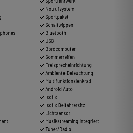
Sportfahrwerk
Notrufsystem
g
Sportpaket
Schaltwippen
tphones
Bluetooth
USB
Bordcomputer
Sommerreifen
Freisprecheinrichtung
Ambiente-Beleuchtung
Multifunktionslenkrad
Android Auto
Isofix
Isofix Beifahrersitz
Lichtsensor
ment
Musikstreaming integriert
Tuner/Radio