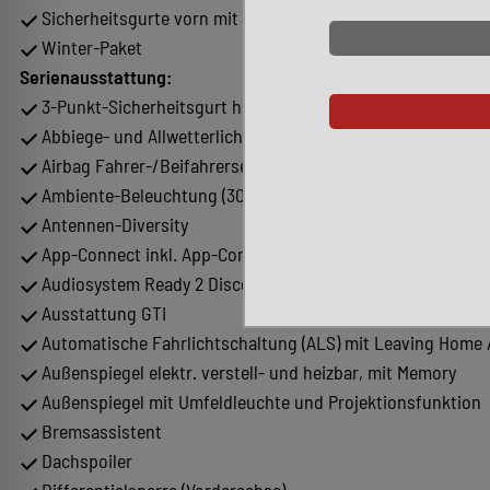
Sicherheitsgurte vorn mit Gurtstraffer und Endbeschlagstr
Winter-Paket
Serienausstattung:
3-Punkt-Sicherheitsgurt hinten mitte
Abbiege- und Allwetterlicht / Schlechtwetter-Licht
Airbag Fahrer-/Beifahrerseite, Beifahrerairbag abschaltba
Ambiente-Beleuchtung (30 Farben)
Antennen-Diversity
App-Connect inkl. App-Connect Wireless (Apple CarPlay, An
Audiosystem Ready 2 Discover (inkl. Streaming & Internet,
Ausstattung GTI
Automatische Fahrlichtschaltung (ALS) mit Leaving Home
Außenspiegel elektr. verstell- und heizbar, mit Memory
Außenspiegel mit Umfeldleuchte und Projektionsfunktion
Bremsassistent
Dachspoiler