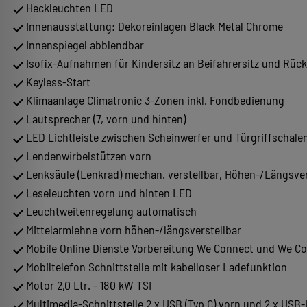
Heckleuchten LED
Innenausstattung: Dekoreinlagen Black Metal Chrome
Innenspiegel abblendbar
Isofix-Aufnahmen für Kindersitz an Beifahrersitz und Rücksit
Keyless-Start
Klimaanlage Climatronic 3-Zonen inkl. Fondbedienung
Lautsprecher (7, vorn und hinten)
LED Lichtleiste zwischen Scheinwerfer und Türgriffschale
Lendenwirbelstützen vorn
Lenksäule (Lenkrad) mechan. verstellbar, Höhen-/Längsve
Leseleuchten vorn und hinten LED
Leuchtweitenregelung automatisch
Mittelarmlehne vorn höhen-/längsverstellbar
Mobile Online Dienste Vorbereitung We Connect und We Co
Mobiltelefon Schnittstelle mit kabelloser Ladefunktion
Motor 2,0 Ltr. - 180 kW TSI
Multimedia-Schnittstelle 2 x USB (Typ C) vorn und 2 x USB-