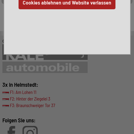
Leider ist das von Ihnen gesuchte Fahrzeug nicht mehr
verfügbar. Hier finden Sie weitere interessante Fahrzeuge:
© KALE-Automobile GmbH
3x in Helmstedt:
F1: Am Lohen 11
F2: Hinter der Ziegelei 3
F3: Braunschweiger Tor 37
Folgen Sie uns: