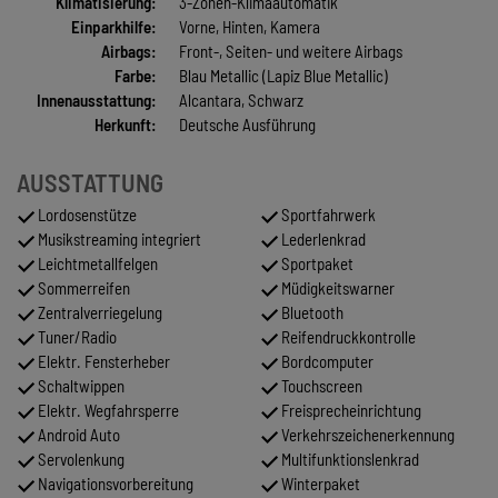
Klimatisierung:
3-Zonen-Klimaautomatik
Einparkhilfe:
Vorne, Hinten, Kamera
Airbags:
Front-, Seiten- und weitere Airbags
Farbe:
Blau Metallic (Lapiz Blue Metallic)
Innenausstattung:
Alcantara, Schwarz
Herkunft:
Deutsche Ausführung
AUSSTATTUNG
Lordosenstütze
Sportfahrwerk
Musikstreaming integriert
Lederlenkrad
Leichtmetallfelgen
Sportpaket
Sommerreifen
Müdigkeitswarner
Zentralverriegelung
Bluetooth
Tuner/Radio
Reifendruckkontrolle
Elektr. Fensterheber
Bordcomputer
Schaltwippen
Touchscreen
Elektr. Wegfahrsperre
Freisprecheinrichtung
Android Auto
Verkehrszeichenerkennung
Servolenkung
Multifunktionslenkrad
Navigationsvorbereitung
Winterpaket