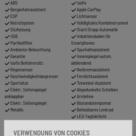
ABS
Isofix
Berganfahrassistent
Apple CarPlay
ESP
Lichtsensor
Notrufsystem
Volldigitales Kombiinstrument
Sitzheizung
Start/Stopp-Automatik
USB
Induktionsladen für
Partikelfilter
Smartphones
Ambiente-Beleuchtung
Spurhalteassistent
Garantie
Innenspiegel autom.
Isofix Beifahrersitz
abblendend
Regensensor
Notbremsassistent
Geschwindigkeitsbegrenzer
Fernlichtassistent
Sportsitze
Totwinkel-Assistent
Elektr. Seitenspiegel
Abgedunkelte Scheiben
anklappbar
Armlehne
Elektr. Seitenspiegel
Abstandstempomat
Metallic
Beheizbares Lenkrad
LED-Tagfahrlicht
FAHRZEUGBESCHREIBUNG
VERWENDUNG VON COOKIES