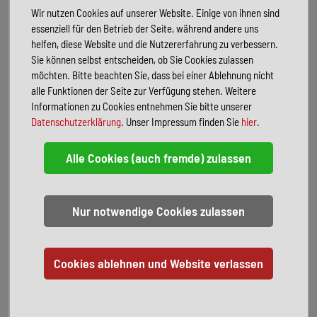
Sonderausstattung:
Wir nutzen Cookies auf unserer Website. Einige von ihnen sind
Anhängerkupplung mit elektr. Entriegelung, schwenkbar
essenziell für den Betrieb der Seite, während andere uns
Ausstattungs-Paket: Licht + Sicht inkl. Fernlichtassistent Light Assist
helfen, diese Website und die Nutzererfahrung zu verbessern.
Fahrassistenz-Paket
Sie können selbst entscheiden, ob Sie Cookies zulassen
Klimaanlage Air Care Climatronic 3-Zonen inkl. Fondbedienung und
möchten. Bitte beachten Sie, dass bei einer Ablehnung nicht
Aktiv-Kombi-Filter
alle Funktionen der Seite zur Verfügung stehen. Weitere
Seitenscheiben hinten und Heckscheibe abgedunkelt
Informationen zu Cookies entnehmen Sie bitte unserer
Sonderlackierung Lapis-Blau Metallic
Datenschutzerklärung
. Unser Impressum finden Sie
hier
.
LM-Felgen 7,5J x 17 (Coventry in Schwarz, Oberfläche glanzgedreht)
VW-Anschlussgarantie
100.000 km / 07.05.2030
Weitere Ausstattung:
Airbag Fahrer-/Beifahrerseite
Beifahrerairbag abschaltbar
Ambiente-Beleuchtung (30 Farben)
App-Connect Wireless (Apple CarPlay, Android Auto)
Audiosystem: Vorbereitung für spätere Freischaltung
Navigationsfunktion
Ausstattung R-Line
Automatische Fahrlichtschaltung mit Leaving Home / Coming-Home-
Lichtfunktion