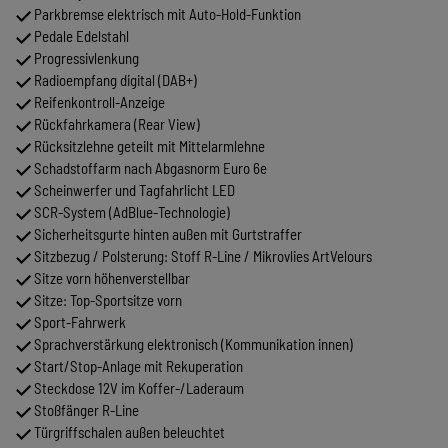
Parkbremse elektrisch mit Auto-Hold-Funktion
Pedale Edelstahl
Progressivlenkung
Radioempfang digital (DAB+)
Reifenkontroll-Anzeige
Rückfahrkamera (Rear View)
Rücksitzlehne geteilt mit Mittelarmlehne
Schadstoffarm nach Abgasnorm Euro 6e
Scheinwerfer und Tagfahrlicht LED
SCR-System (AdBlue-Technologie)
Sicherheitsgurte hinten außen mit Gurtstraffer
Sitzbezug / Polsterung: Stoff R-Line / Mikrovlies ArtVelours
Sitze vorn höhenverstellbar
Sitze: Top-Sportsitze vorn
Sport-Fahrwerk
Sprachverstärkung elektronisch (Kommunikation innen)
Start/Stop-Anlage mit Rekuperation
Steckdose 12V im Koffer-/Laderaum
Stoßfänger R-Line
Türgriffschalen außen beleuchtet