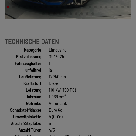
TECHNISCHE DATEN
Kategorie:
Limousine
Erstzulassung:
05/2025
Fahrzeughalter:
1
unfallfrei:
ja
Laufleistung:
17.750 km
Kraftstoff:
Diesel
Leistung:
110 kW (150 PS)
Hubraum:
1.968 cm³
Getriebe:
Automatik
Schadstoffklasse:
Euro 6e
Umweltplakette:
4 (Grün)
Anzahl Sitzplätze:
5
Anzahl Türen:
4/5