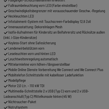
Fußraumbeleuchtung vorn LED (Farbe einstellbar)
Geschwindigkeitsbegrenzer mit vorausschauender Geschw.-Regelung
Heckleuchten LED
Infotainment-System mit Touchscreen-Farbdisplay 12,9 Zoll
Innenausstattung: Dekoreinlagen Mesh
Isofix-Aufnahmen für Kindersitz an Beifahrersitz und Rücksitze außen
(inkl. i-Size-Kindersitze)
Keyless-Start ohne Safesicherung
Lendenwirbelstützen vorn
Leseleuchten vorn und hinten LED
Leuchtweitenregelung automatisch
Mittelarmlehne vorn höhen-/längsverstellbar
Mobile Online Dienste Vorbereitung We Connect und We Connect Plus
Mobiltelefon Schnittstelle mit kabelloser Ladefunktion
Modellpflege
Motor 2,0 Ltr. - 110 kW TDI
Multimedia-Schnittstelle 2 x USB (Typ C) vorn und 2 x USB-
Ladeanschluß (Typ C) Mittelkonsole hinten (45 W)
Nichtraucher-Paket
Notrufsystem