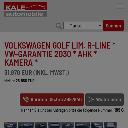
FAHRZEUGBESTAND
VOLKSWAGEN GOLF LIM. R-LINE *
LEISTUNGEN
VW-GARANTIE 2030 * AHK *
KAMERA *
KONFIGURATOR
31.970 EUR (INKL. MWST.)
MARKENWELT
Netto:
26.866 EUR
UNTERNEHMEN
Anrufen: 05351/3997940
Weiterleiten
KONTAKT
189 G
Nennen Sie uns bei Anfragen bitte die folgende Nummer: