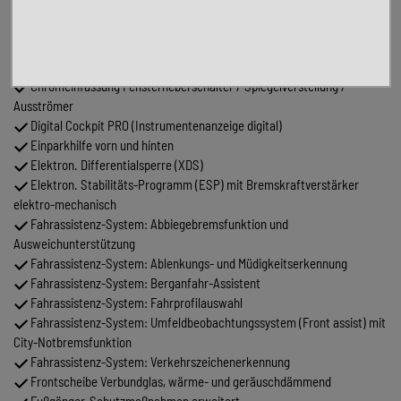
Tagfahrlicht LED
Außenspiegel elektr. verstell-, heiz- und anklappbar mit
Spiegelabsenkung rechts, Memory
Außenspiegel mit Umfeldleuchte und Projektionsfunktion
Chromeinfassung Fensterheberschalter / Spiegelverstellung /
Ausströmer
Digital Cockpit PRO (Instrumentenanzeige digital)
Einparkhilfe vorn und hinten
Elektron. Differentialsperre (XDS)
Elektron. Stabilitäts-Programm (ESP) mit Bremskraftverstärker
elektro-mechanisch
Fahrassistenz-System: Abbiegebremsfunktion und
Ausweichunterstützung
Fahrassistenz-System: Ablenkungs- und Müdigkeitserkennung
Fahrassistenz-System: Berganfahr-Assistent
Fahrassistenz-System: Fahrprofilauswahl
Fahrassistenz-System: Umfeldbeobachtungssystem (Front assist) mit
City-Notbremsfunktion
Fahrassistenz-System: Verkehrszeichenerkennung
Frontscheibe Verbundglas, wärme- und geräuschdämmend
Fußgänger-Schutzmaßnahmen erweitert