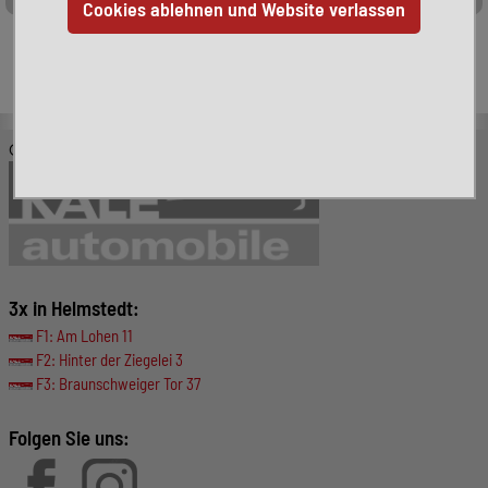
Leider ist das von Ihnen gesuchte Fahrzeug nicht mehr
verfügbar. Hier finden Sie weitere interessante Fahrzeuge:
© KALE-Automobile GmbH
3x in Helmstedt:
F1: Am Lohen 11
F2: Hinter der Ziegelei 3
F3: Braunschweiger Tor 37
Folgen Sie uns: