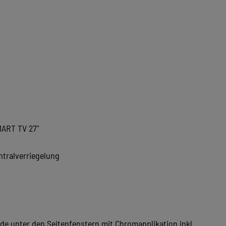
MART TV 27"
tralverriegelung
e unter den Seitenfenstern mit Chromapplikation inkl.