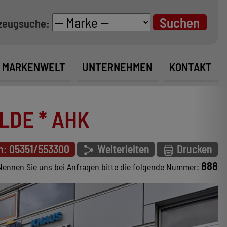
zeugsuche:
MARKENWELT
UNTERNEHMEN
KONTAKT
ALDE * AHK
n: 05351/553300
Weiterleiten
Drucken
888
Nennen Sie uns bei Anfragen bitte die folgende Nummer: