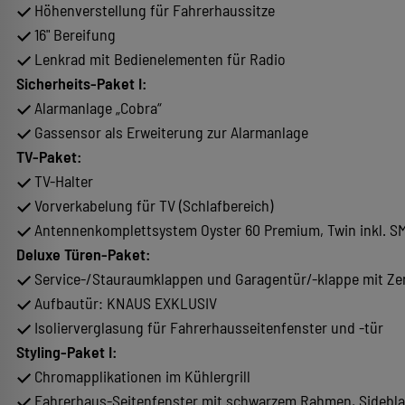
Höhenverstellung für Fahrerhaussitze
16" Bereifung
Lenkrad mit Bedienelementen für Radio
Sicherheits-Paket I:
Alarmanlage „Cobra“
Gassensor als Erweiterung zur Alarmanlage
TV-Paket:
TV-Halter
Vorverkabelung für TV (Schlafbereich)
Antennenkomplettsystem Oyster 60 Premium, Twin inkl. S
Deluxe Türen-Paket:
Service-/Stauraumklappen und Garagentür/-klappe mit Zen
Aufbautür: KNAUS EXKLUSIV
Isolierverglasung für Fahrerhausseitenfenster und -tür
Styling-Paket I:
Chromapplikationen im Kühlergrill
Fahrerhaus-Seitenfenster mit schwarzem Rahmen, Sideblad