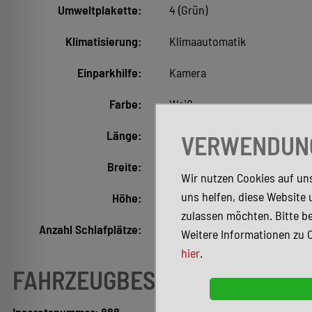
Umweltplakette:
4 (Grün)
Klimatisierung:
Klimaautomatik
Einparkhilfe:
Kamera
Farbe:
Weiß
Länge:
8.820 mm
VERWENDUNG
Breite:
2.340 mm
Wir nutzen Cookies auf uns
uns helfen, diese Website 
Höhe:
0 mm
zulassen möchten. Bitte be
Anzahl Schlafplätze:
4
Weitere Informationen zu 
hier
.
FAHRZEUGBESCHREIBUNG
Inseratsnummer: 888