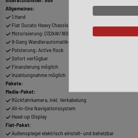
Allgemeines:
1.Hand
Fiat Ducato Heavy Chassis
Motorisierung: (132kW/180PS)
9-Gang Wandlerautomatikgetriebe
Polsterung: Active Rock
Sofort verfügbar
Finanzierung möglich
Inzahlungnahme möglich
Pakete:
Media-Paket:
Rückfahrkamera, inkl. Verkabelung
All-in-One Navigationssystem
Head-up Display
Fiat-Paket:
Außenspiegel elektrisch einstell- und beheizbar