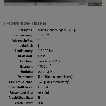
TECHNISCHE DATEN
Kategorie:
SUV/Geländewagen/Pickup
Erstzulassung:
11/2022
Fahrzeughalter:
1
unfallfrei:
ja
Laufleistung:
118.000 km
Kraftstoff:
Diesel
Leistung:
147 kW (200 PS)
Hubraum:
1.968 cm³
Getriebe:
Automatik
Verbrauch:
5,4 l/100 km (kombiniert)*
CO2-Emissionen:
142 g/km (kombiniert)*
Schadstoffklasse:
Euro6d
Umweltplakette:
4 (Grün)
Anzahl Sitzplätze:
5
Anzahl Türen:
4/5