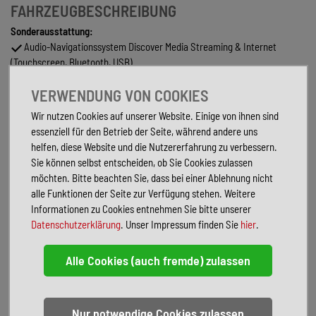
FAHRZEUGBESCHREIBUNG
Sonderausstattung:
Audio-Navigationssystem Discover Media Streaming & Internet
(Touchscreen, Bluetooth, USB)
Design-Paket Black Style
VERWENDUNG VON COOKIES
LM-Felgen 8,5x20 (Suzuka, schwarz)
Mobiltelefon Schnittstelle Comfort mit kabelloser Ladefunktion
Wir nutzen Cookies auf unserer Website. Einige von ihnen sind
Multimedia-Schnittstelle 2 x USB (Typ C) vorn und 1 x USB-
essenziell für den Betrieb der Seite, während andere uns
Ladeanschluß (Typ C) Mittelkonsole hinten
helfen, diese Website und die Nutzererfahrung zu verbessern.
Perleffekt-Lackierung
Sie können selbst entscheiden, ob Sie Cookies zulassen
Sport-Paket
möchten. Bitte beachten Sie, dass bei einer Ablehnung nicht
Standheizung mit Standlüftung
alle Funktionen der Seite zur Verfügung stehen. Weitere
Winter-Paket inkl. Sitzheizung hinten
Informationen zu Cookies entnehmen Sie bitte unserer
Serienausstattung:
Datenschutzerklärung
. Unser Impressum finden Sie
hier
.
3-Punkt-Sicherheitsgurt hinten mitte
Abbiege- und Allwetterlicht / Schlechtwetter-Licht
Ablagefach am Dachhimmel
Airbag Fahrer-/Beifahrerseite, Beifahrerairbag abschaltbar,
Knieairbag Fahrerseite
Ambiente-Beleuchtung (30 Farben)