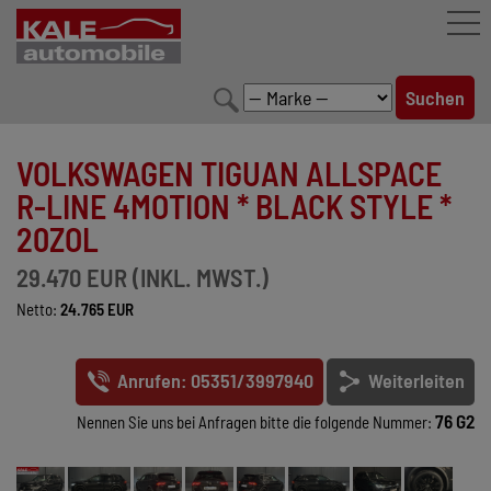
FAHRZEUGBESTAND
VOLKSWAGEN TIGUAN ALLSPACE
LEISTUNGEN
R-LINE 4MOTION * BLACK STYLE *
20ZOL
KONFIGURATOR
29.470 EUR (INKL. MWST.)
MARKENWELT
Netto:
24.765 EUR
UNTERNEHMEN
Anrufen: 05351/3997940
Weiterleiten
KONTAKT
76 G2
Nennen Sie uns bei Anfragen bitte die folgende Nummer: