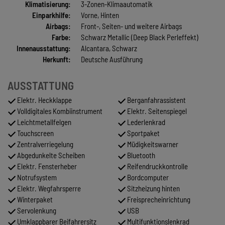
Klimatisierung:
3-Zonen-Klimaautomatik
Einparkhilfe:
Vorne, Hinten
Airbags:
Front-, Seiten- und weitere Airbags
Farbe:
Schwarz Metallic (Deep Black Perleffekt)
Innenausstattung:
Alcantara, Schwarz
Herkunft:
Deutsche Ausführung
AUSSTATTUNG
Elektr. Heckklappe
Berganfahrassistent
Volldigitales Kombiinstrument
Elektr. Seitenspiegel
Leichtmetallfelgen
Lederlenkrad
Touchscreen
Sportpaket
Zentralverriegelung
Müdigkeitswarner
Abgedunkelte Scheiben
Bluetooth
Elektr. Fensterheber
Reifendruckkontrolle
Notrufsystem
Bordcomputer
Elektr. Wegfahrsperre
Sitzheizung hinten
Winterpaket
Freisprecheinrichtung
Servolenkung
USB
Umklappbarer Beifahrersitz
Multifunktionslenkrad