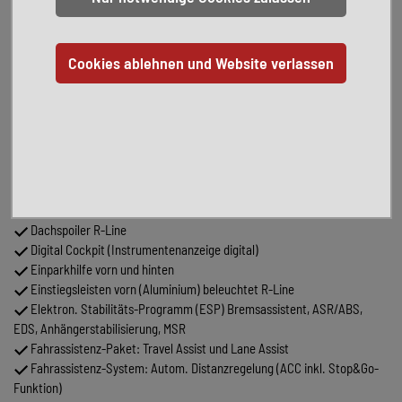
Antriebsart: Allradantrieb
App-Connect inkl. App-Connect Wireless (Apple CarPlay, Android
Auto)
Audiosystem Ready 2 Discover (inkl. Streaming & Internet,
Touchscreen, Bluetooth)
Ausstattung R-Line
Automatische Fahrlichtschaltung (ALS) mit Leaving Home / Coming-
Home-Lichtfunktion
Außenspiegel elektr. verstell- und heizbar
Chrom-Paket 2
Dachhimmel Stoff, grau
Dachspoiler R-Line
Digital Cockpit (Instrumentenanzeige digital)
Einparkhilfe vorn und hinten
Einstiegsleisten vorn (Aluminium) beleuchtet R-Line
Elektron. Stabilitäts-Programm (ESP) Bremsassistent, ASR/ABS,
EDS, Anhängerstabilisierung, MSR
Fahrassistenz-Paket: Travel Assist und Lane Assist
Fahrassistenz-System: Autom. Distanzregelung (ACC inkl. Stop&Go-
Funktion)