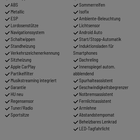
ABS
Sommerreifen
Metallic
Isofix
ESP
Ambiente-Beleuchtung
Lordosenstütze
Lichtsensor
Navigationssystem
Android Auto
Schaltwippen
Start/Stopp-Automatik
Standheizung
Induktionsladen für
Verkehrszeichenerkennung
Smartphones
Sitzheizung
Dachreling
Apple CarPlay
Innenspiegel autom.
Partikelfilter
abblendend
Musikstreaming integriert
Spurhalteassistent
Garantie
Geschwindigkeitsbegrenzer
HU neu
Notbremsassistent
Regensensor
Fernlichtassistent
Tuner/Radio
Armlehne
Sportsitze
Abstandstempomat
Beheizbares Lenkrad
LED-Tagfahrlicht