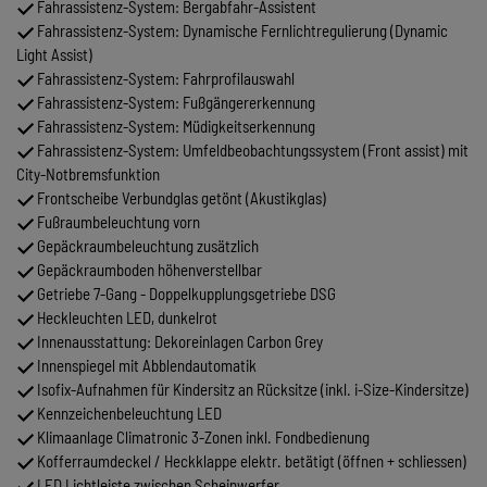
Fahrassistenz-System: Bergabfahr-Assistent
Fahrassistenz-System: Dynamische Fernlichtregulierung (Dynamic
Light Assist)
Fahrassistenz-System: Fahrprofilauswahl
Fahrassistenz-System: Fußgängererkennung
Fahrassistenz-System: Müdigkeitserkennung
Fahrassistenz-System: Umfeldbeobachtungssystem (Front assist) mit
City-Notbremsfunktion
Frontscheibe Verbundglas getönt (Akustikglas)
Fußraumbeleuchtung vorn
Gepäckraumbeleuchtung zusätzlich
Gepäckraumboden höhenverstellbar
Getriebe 7-Gang - Doppelkupplungsgetriebe DSG
Heckleuchten LED, dunkelrot
Innenausstattung: Dekoreinlagen Carbon Grey
Innenspiegel mit Abblendautomatik
Isofix-Aufnahmen für Kindersitz an Rücksitze (inkl. i-Size-Kindersitze)
Kennzeichenbeleuchtung LED
Klimaanlage Climatronic 3-Zonen inkl. Fondbedienung
Kofferraumdeckel / Heckklappe elektr. betätigt (öffnen + schliessen)
LED Lichtleiste zwischen Scheinwerfer