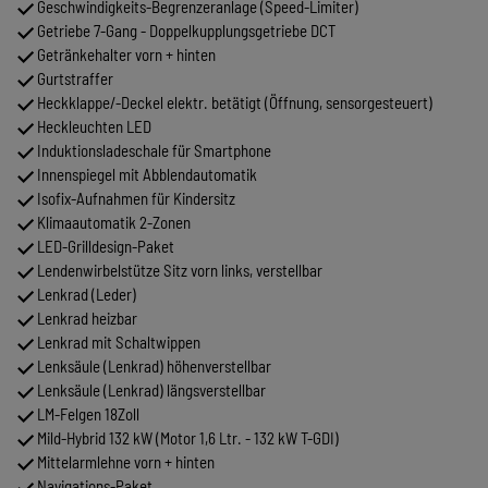
Geschwindigkeits-Begrenzeranlage (Speed-Limiter)
Getriebe 7-Gang - Doppelkupplungsgetriebe DCT
Getränkehalter vorn + hinten
Gurtstraffer
Heckklappe/-Deckel elektr. betätigt (Öffnung, sensorgesteuert)
Heckleuchten LED
Induktionsladeschale für Smartphone
Innenspiegel mit Abblendautomatik
Isofix-Aufnahmen für Kindersitz
Klimaautomatik 2-Zonen
LED-Grilldesign-Paket
Lendenwirbelstütze Sitz vorn links, verstellbar
Lenkrad (Leder)
Lenkrad heizbar
Lenkrad mit Schaltwippen
Lenksäule (Lenkrad) höhenverstellbar
Lenksäule (Lenkrad) längsverstellbar
LM-Felgen 18Zoll
Mild-Hybrid 132 kW (Motor 1,6 Ltr. - 132 kW T-GDI)
Mittelarmlehne vorn + hinten
Navigations-Paket