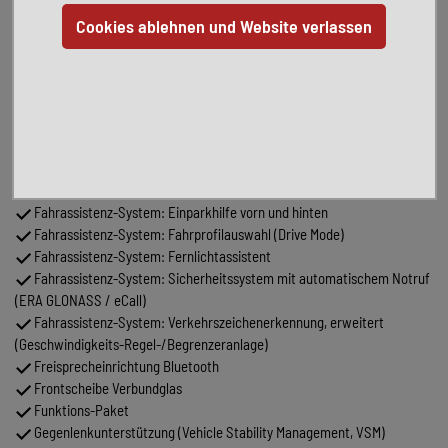
Elektr. Bremskraftverteilung
Elektron. Stabilitätskontrolle (ESC) mit Bremsassistent
Fahrassistenz-System: aktiver Spurhalteassistent (LKAS, Lane Keep
Assist System)
Fahrassistenz-System: Aufmerksamkeits-Assistent
Fahrassistenz-System: Autonome Notbremsfunktion inkl.
Frontkollisionswarnung (FCA)
Fahrassistenz-System: Bergabfahr-Assistent
Fahrassistenz-System: Berganfahrhilfe
Fahrassistenz-System: Einparkhilfe vorn und hinten
Fahrassistenz-System: Fahrprofilauswahl (Drive Mode)
Fahrassistenz-System: Fernlichtassistent
Fahrassistenz-System: Sicherheitssystem mit automatischem Notruf
(ERA GLONASS / eCall)
Fahrassistenz-System: Verkehrszeichenerkennung, erweitert
(Geschwindigkeits-Regel-/Begrenzeranlage)
Freisprecheinrichtung Bluetooth
Frontscheibe Verbundglas
Funktions-Paket
Gegenlenkunterstützung (Vehicle Stability Management, VSM)