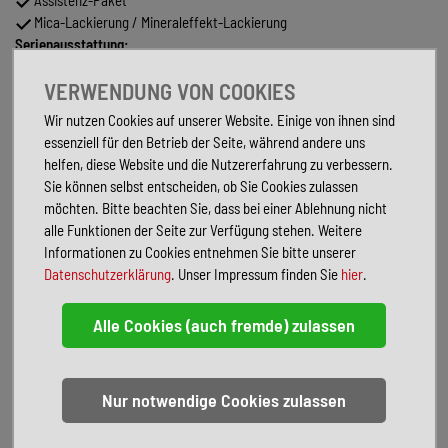
Mica-Lackierung / Mineraleffekt-Lackierung
Serienausstattung:
6 Lautsprecher
VERWENDUNG VON COOKIES
Ablagetasche an Vordersitzlehnen
Airbag Beifahrerseite abschaltbar
Wir nutzen Cookies auf unserer Website. Einige von ihnen sind
Aktives Bremslicht (ESS)
essenziell für den Betrieb der Seite, während andere uns
Alarmanlage
helfen, diese Website und die Nutzererfahrung zu verbessern.
Ambiente-Beleuchtung
Sie können selbst entscheiden, ob Sie Cookies zulassen
Antriebsart: Allradantrieb
möchten. Bitte beachten Sie, dass bei einer Ablehnung nicht
Audiosystem: Radio RDS
alle Funktionen der Seite zur Verfügung stehen. Weitere
Außenspiegel elektr. anklappbar
Informationen zu Cookies entnehmen Sie bitte unserer
Außenspiegel elektr. verstell- und heizbar, beide
Datenschutzerklärung
. Unser Impressum finden Sie
hier
.
Außenspiegel lackiert
Belüftung Innenraum (Multi-Air-Modus)
Blinkleuchte in Außenspiegel integriert
Dachreling
Dachspoiler
Digital Cockpit (Instrumentenanzeige Digital)
Doppelendrohr Auspuffanlage
Einschaltautomatik für Fahrlicht / Lichtsensor