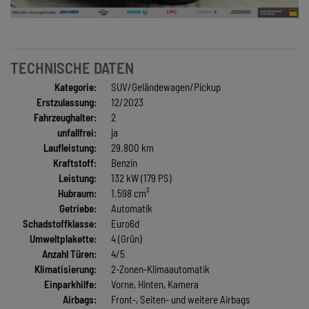
TECHNISCHE DATEN
Kategorie:
SUV/Geländewagen/Pickup
Erstzulassung:
12/2023
Fahrzeughalter:
2
unfallfrei:
ja
Laufleistung:
29.800 km
Kraftstoff:
Benzin
Leistung:
132 kW (179 PS)
Hubraum:
1.598 cm³
Getriebe:
Automatik
Schadstoffklasse:
Euro6d
Umweltplakette:
4 (Grün)
Anzahl Türen:
4/5
Klimatisierung:
2-Zonen-Klimaautomatik
Einparkhilfe:
Vorne, Hinten, Kamera
Airbags:
Front-, Seiten- und weitere Airbags