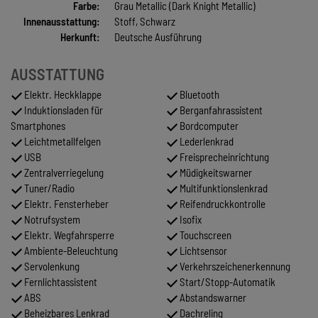
Farbe:
Grau Metallic (Dark Knight Metallic)
Innenausstattung:
Stoff, Schwarz
Herkunft:
Deutsche Ausführung
AUSSTATTUNG
Elektr. Heckklappe
Bluetooth
Induktionsladen für
Berganfahrassistent
Smartphones
Bordcomputer
Leichtmetallfelgen
Lederlenkrad
USB
Freisprecheinrichtung
Zentralverriegelung
Müdigkeitswarner
Tuner/Radio
Multifunktionslenkrad
Elektr. Fensterheber
Reifendruckkontrolle
Notrufsystem
Isofix
Elektr. Wegfahrsperre
Touchscreen
Ambiente-Beleuchtung
Lichtsensor
Servolenkung
Verkehrszeichenerkennung
Fernlichtassistent
Start/Stopp-Automatik
ABS
Abstandswarner
Beheizbares Lenkrad
Dachreling