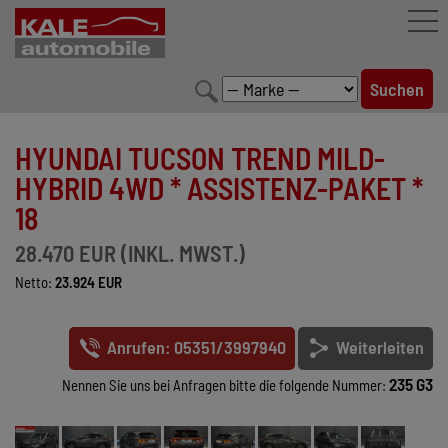
FAHRZEUGBESTAND
HYUNDAI TUCSON TREND MILD-
LEISTUNGEN
HYBRID 4WD * ASSISTENZ-PAKET *
18
KONFIGURATOR
28.470 EUR (INKL. MWST.)
MARKENWELT
Netto:
23.924 EUR
UNTERNEHMEN
Anrufen: 05351/3997940
Weiterleiten
KONTAKT
235 G3
Nennen Sie uns bei Anfragen bitte die folgende Nummer: