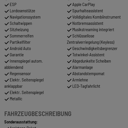
ESP
Apple CarPlay
Lordosenstütze
Spurhalteassistent
Navigationssystem
Volldigitales Kombiinstrument
Schaltwippen
Notbremsassistent
Sitzheizung
Musikstreaming integriert
Sommerreifen
Schlüssellose
Partikelfilter
Zentralverriegelung (Keyless)
Android Auto
Geschwindigkeitsbegrenzer
Garantie
Totwinkel-Assistent
Innenspiegel autom.
Abgedunkelte Scheiben
abblendend
Alarmanlage
Regensensor
Abstandstempomat
Elektr. Seitenspiegel
Armlehne
anklappbar
LED-Tagfahrlicht
Elektr. Seitenspiegel
Metallic
FAHRZEUGBESCHREIBUNG
Sonderausstattung:
Assistenz-Paket