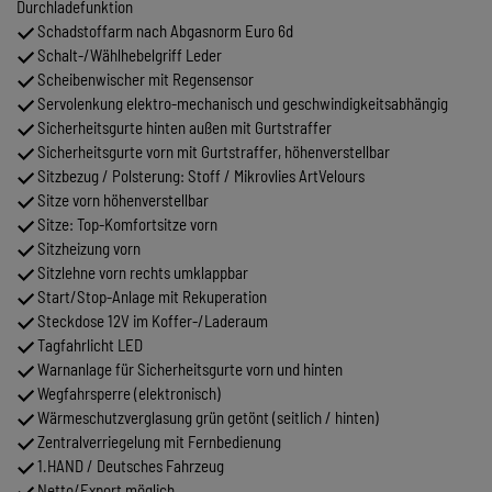
Durchladefunktion
Schadstoffarm nach Abgasnorm Euro 6d
Schalt-/Wählhebelgriff Leder
Scheibenwischer mit Regensensor
Servolenkung elektro-mechanisch und geschwindigkeitsabhängig
Sicherheitsgurte hinten außen mit Gurtstraffer
Sicherheitsgurte vorn mit Gurtstraffer, höhenverstellbar
Sitzbezug / Polsterung: Stoff / Mikrovlies ArtVelours
Sitze vorn höhenverstellbar
Sitze: Top-Komfortsitze vorn
Sitzheizung vorn
Sitzlehne vorn rechts umklappbar
Start/Stop-Anlage mit Rekuperation
Steckdose 12V im Koffer-/Laderaum
Tagfahrlicht LED
Warnanlage für Sicherheitsgurte vorn und hinten
Wegfahrsperre (elektronisch)
Wärmeschutzverglasung grün getönt (seitlich / hinten)
Zentralverriegelung mit Fernbedienung
1.HAND / Deutsches Fahrzeug
Netto/Export möglich