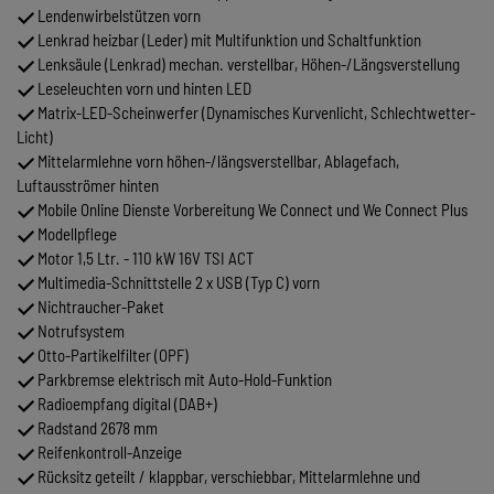
Lendenwirbelstützen vorn
Lenkrad heizbar (Leder) mit Multifunktion und Schaltfunktion
Lenksäule (Lenkrad) mechan. verstellbar, Höhen-/Längsverstellung
Leseleuchten vorn und hinten LED
Matrix-LED-Scheinwerfer (Dynamisches Kurvenlicht, Schlechtwetter-
Licht)
Mittelarmlehne vorn höhen-/längsverstellbar, Ablagefach,
Luftausströmer hinten
Mobile Online Dienste Vorbereitung We Connect und We Connect Plus
Modellpflege
Motor 1,5 Ltr. - 110 kW 16V TSI ACT
Multimedia-Schnittstelle 2 x USB (Typ C) vorn
Nichtraucher-Paket
Notrufsystem
Otto-Partikelfilter (OPF)
Parkbremse elektrisch mit Auto-Hold-Funktion
Radioempfang digital (DAB+)
Radstand 2678 mm
Reifenkontroll-Anzeige
Rücksitz geteilt / klappbar, verschiebbar, Mittelarmlehne und