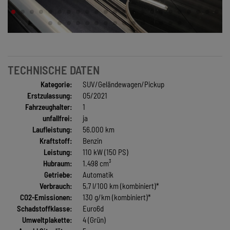
TECHNISCHE DATEN
Kategorie:
SUV/Geländewagen/Pickup
Erstzulassung:
05/2021
Fahrzeughalter:
1
unfallfrei:
ja
Laufleistung:
56.000 km
Kraftstoff:
Benzin
Leistung:
110 kW (150 PS)
Hubraum:
1.498 cm³
Getriebe:
Automatik
Verbrauch:
5,7 l/100 km (kombiniert)*
CO2-Emissionen:
130 g/km (kombiniert)*
Schadstoffklasse:
Euro6d
Umweltplakette:
4 (Grün)