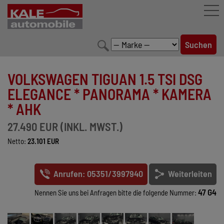
FAHRZEUGBESTAND
VOLKSWAGEN TIGUAN 1.5 TSI DSG
LEISTUNGEN
ELEGANCE * PANORAMA * KAMERA
* AHK
KONFIGURATOR
27.490 EUR (INKL. MWST.)
MARKENWELT
Netto:
23.101 EUR
UNTERNEHMEN
Anrufen: 05351/3997940
Weiterleiten
KONTAKT
47 G4
Nennen Sie uns bei Anfragen bitte die folgende Nummer: