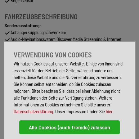
Regensensor
FAHRZEUGBESCHREIBUNG
Sonderausstattung:
Anhängerkupplung schwenkbar
Audio-Navigationssystem Discover Media Streaming & Internet
(Touchscreen, Bluetooth, USB)
Außenspiegel elektr. verstell-, heiz- und anklappbar,
VERWENDUNG VON COOKIES
Spiegelabsenkung und Umfeldleuchte
Wir nutzen Cookies auf unserer Website. Einige von ihnen sind
Cargo-Paket
essenziell für den Betrieb der Seite, während andere uns
Fahrassistenz-Paket Plus
helfen, diese Website und die Nutzererfahrung zu verbessern.
Fahrassistenz-System: Anhänger-Rangierassistent (Trailer Assist)
Sie können selbst entscheiden, ob Sie Cookies zulassen
inkl. Parklenkassistent
möchten. Bitte beachten Sie, dass bei einer Ablehnung nicht
Fzg. ohne Reifen-Reparaturkit
alle Funktionen der Seite zur Verfügung stehen. Weitere
Gepäckraum-Abtrennung (Netztrennwand)
Informationen zu Cookies entnehmen Sie bitte unserer
Panorama Schiebe-/Hebedach vorn elektrisch, mit Panoramadach
Datenschutzerklärung
. Unser Impressum finden Sie
hier
.
hinten
Perleffekt-Lackierung
Rückfahrkamera (Rear View)
LM-Felgen 7J x 18 (Frankfurt)