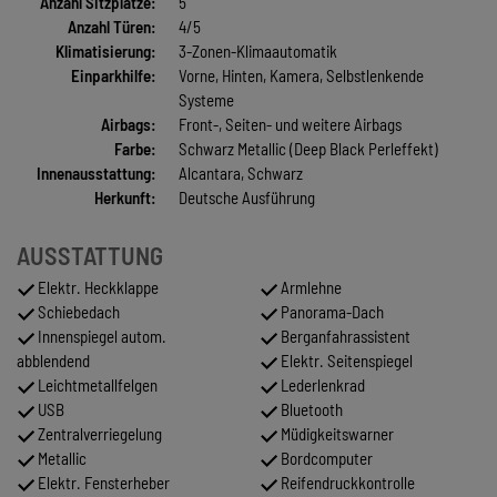
Anzahl Sitzplätze:
5
Anzahl Türen:
4/5
Klimatisierung:
3-Zonen-Klimaautomatik
Einparkhilfe:
Vorne, Hinten, Kamera, Selbstlenkende
Systeme
Airbags:
Front-, Seiten- und weitere Airbags
Farbe:
Schwarz Metallic (Deep Black Perleffekt)
Innenausstattung:
Alcantara, Schwarz
Herkunft:
Deutsche Ausführung
AUSSTATTUNG
Elektr. Heckklappe
Armlehne
Schiebedach
Panorama-Dach
Innenspiegel autom.
Berganfahrassistent
abblendend
Elektr. Seitenspiegel
Leichtmetallfelgen
Lederlenkrad
USB
Bluetooth
Zentralverriegelung
Müdigkeitswarner
Metallic
Bordcomputer
Elektr. Fensterheber
Reifendruckkontrolle