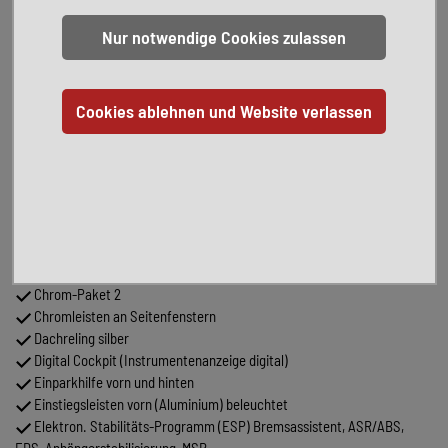
Serienausstattung:
3-Punkt-Sicherheitsgurt hinten mitte
Abbiege- und Allwetterlicht / Schlechtwetter-Licht
Airbag Fahrer-/Beifahrerseite, Beifahrerairbag abschaltbar,
Knieairbag Fahrerseite
Ambiente-Beleuchtung (30 Farben)
App-Connect inkl. App-Connect Wireless (Apple CarPlay, Android
Auto)
Audiosystem Ready 2 Discover (inkl. Streaming & Internet,
Touchscreen, Bluetooth)
Automatische Fahrlichtschaltung (ALS) mit Leaving Home / Coming-
Home-Lichtfunktion
Bluetooth-Schnittstelle für Mobiltelefon
Chrom-Paket 2
Chromleisten an Seitenfenstern
Dachreling silber
Digital Cockpit (Instrumentenanzeige digital)
Einparkhilfe vorn und hinten
Einstiegsleisten vorn (Aluminium) beleuchtet
Elektron. Stabilitäts-Programm (ESP) Bremsassistent, ASR/ABS,
EDS, Anhängerstabilisierung, MSR