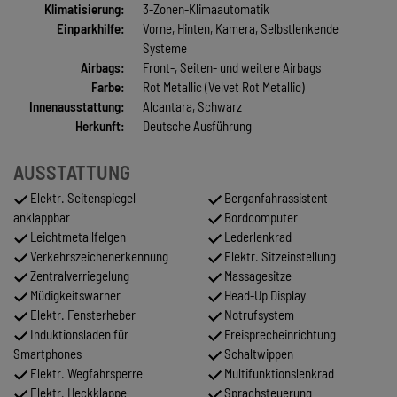
Klimatisierung:
3-Zonen-Klimaautomatik
Einparkhilfe:
Vorne, Hinten, Kamera, Selbstlenkende
Systeme
Airbags:
Front-, Seiten- und weitere Airbags
Farbe:
Rot Metallic (Velvet Rot Metallic)
Innenausstattung:
Alcantara, Schwarz
Herkunft:
Deutsche Ausführung
AUSSTATTUNG
Elektr. Seitenspiegel
Berganfahrassistent
anklappbar
Bordcomputer
Leichtmetallfelgen
Lederlenkrad
Verkehrszeichenerkennung
Elektr. Sitzeinstellung
Zentralverriegelung
Massagesitze
Müdigkeitswarner
Head-Up Display
Elektr. Fensterheber
Notrufsystem
Induktionsladen für
Freisprecheinrichtung
Smartphones
Schaltwippen
Elektr. Wegfahrsperre
Multifunktionslenkrad
Elektr. Heckklappe
Sprachsteuerung