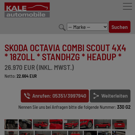
FAHRZEUGBESTAND
SKODA OCTAVIA COMBI SCOUT 4X4
LEISTUNGEN
* 18ZOLL * STANDHZG * HEADUP *
KONFIGURATOR
26.970 EUR (INKL. MWST.)
Netto:
22.664 EUR
MARKENWELT
UNTERNEHMEN
Anrufen: 05351/3997940
Weiterleiten
KONTAKT
330 G2
Nennen Sie uns bei Anfragen bitte die folgende Nummer: