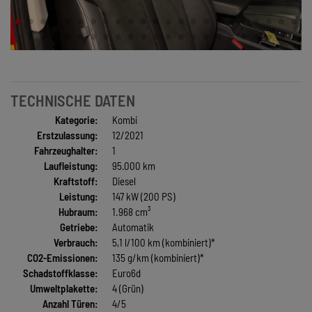
TECHNISCHE DATEN
Kategorie:
Kombi
Erstzulassung:
12/2021
Fahrzeughalter:
1
Laufleistung:
95.000 km
Kraftstoff:
Diesel
Leistung:
147 kW (200 PS)
Hubraum:
1.968 cm³
Getriebe:
Automatik
Verbrauch:
5,1 l/100 km (kombiniert)*
CO2-Emissionen:
135 g/km (kombiniert)*
Schadstoffklasse:
Euro6d
Umweltplakette:
4 (Grün)
Anzahl Türen:
4/5