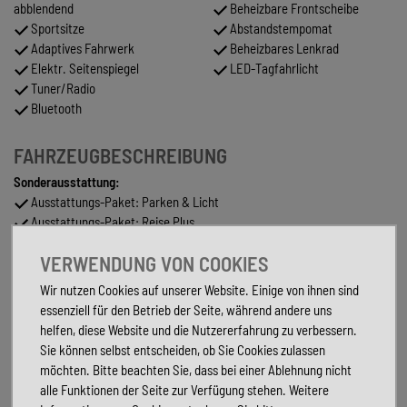
abblendend
Beheizbare Frontscheibe
Sportsitze
Abstandstempomat
Adaptives Fahrwerk
Beheizbares Lenkrad
Elektr. Seitenspiegel
LED-Tagfahrlicht
Tuner/Radio
Bluetooth
FAHRZEUGBESCHREIBUNG
Sonderausstattung:
Ausstattungs-Paket: Parken & Licht
Ausstattungs-Paket: Reise Plus
Frontscheibe heizbar
VERWENDUNG VON COOKIES
Gepäckraum-Abtrennung (Netz)
Infotainment-Paket Columbus Plus
Wir nutzen Cookies auf unserer Website. Einige von ihnen sind
Kindersicherung elektr. betätigt
essenziell für den Betrieb der Seite, während andere uns
Komfort-Paket Plus
helfen, diese Website und die Nutzererfahrung zu verbessern.
Komfortöffnung für elektr. Heckklappe/-Deckel
Sie können selbst entscheiden, ob Sie Cookies zulassen
Laderaumboden variabel
möchten. Bitte beachten Sie, dass bei einer Ablehnung nicht
Metallic-Lackierung Premium
alle Funktionen der Seite zur Verfügung stehen. Weitere
Sicherheits-Paket