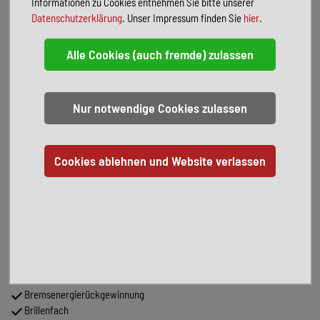
Informationen zu Cookies entnehmen Sie bitte unserer
Simply Clever-Paket
Datenschutzerklärung
. Unser Impressum finden Sie
hier
.
Sitze vorn ErgoActive, elektr. verstellbar (inkl. Massagefunktion,
ausziehbarer Beinauflage)
Zusatzheizung (Standheizung) mit Fernbedienung
LM-Felgen 7,5J x 18 (Braga)
Head-Up Display
Serienausstattung:
8 Lautsprecher
Ablagefach für Regenschirm
Ablagefach mit Cargo-Organizer (Gepäck-/Laderaum)
Ablagetasche an Vordersitzlehnen
Airbag Beifahrerseite abschaltbar
Ambiente-Beleuchtung LED
Außenspiegel elektr. anklappbar
Außenspiegel elektr. verstell- und heizbar
Außenspiegel mit Abblendautomatik, links
Außenspiegel Silber lackiert
Bremsassistent
Bremsenergierückgewinnung
Brillenfach