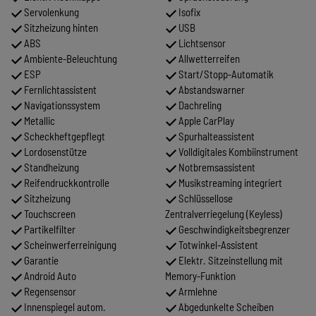
Servolenkung
Isofix
Sitzheizung hinten
USB
ABS
Lichtsensor
Ambiente-Beleuchtung
Allwetterreifen
ESP
Start/Stopp-Automatik
Fernlichtassistent
Abstandswarner
Navigationssystem
Dachreling
Metallic
Apple CarPlay
Scheckheftgepflegt
Spurhalteassistent
Lordosenstütze
Volldigitales Kombiinstrument
Standheizung
Notbremsassistent
Reifendruckkontrolle
Musikstreaming integriert
Sitzheizung
Schlüssellose
Touchscreen
Zentralverriegelung (Keyless)
Partikelfilter
Geschwindigkeitsbegrenzer
Scheinwerferreinigung
Totwinkel-Assistent
Garantie
Elektr. Sitzeinstellung mit
Android Auto
Memory-Funktion
Regensensor
Armlehne
Innenspiegel autom.
Abgedunkelte Scheiben