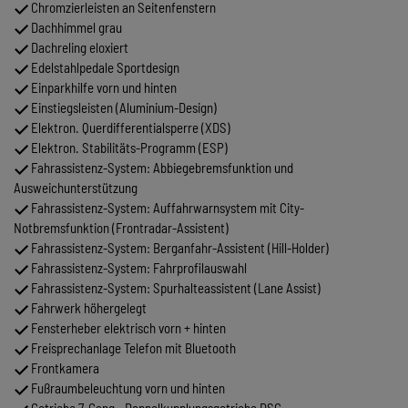
Chromzierleisten an Seitenfenstern
Dachhimmel grau
Dachreling eloxiert
Edelstahlpedale Sportdesign
Einparkhilfe vorn und hinten
Einstiegsleisten (Aluminium-Design)
Elektron. Querdifferentialsperre (XDS)
Elektron. Stabilitäts-Programm (ESP)
Fahrassistenz-System: Abbiegebremsfunktion und
Ausweichunterstützung
Fahrassistenz-System: Auffahrwarnsystem mit City-
Notbremsfunktion (Frontradar-Assistent)
Fahrassistenz-System: Berganfahr-Assistent (Hill-Holder)
Fahrassistenz-System: Fahrprofilauswahl
Fahrassistenz-System: Spurhalteassistent (Lane Assist)
Fahrwerk höhergelegt
Fensterheber elektrisch vorn + hinten
Freisprechanlage Telefon mit Bluetooth
Frontkamera
Fußraumbeleuchtung vorn und hinten
Getriebe 7-Gang - Doppelkupplungsgetriebe DSG