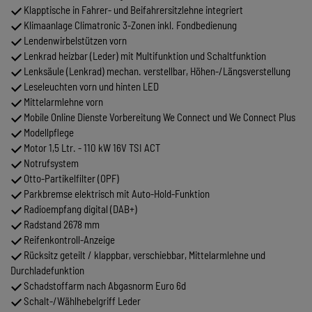
Klapptische in Fahrer- und Beifahrersitzlehne integriert
Klimaanlage Climatronic 3-Zonen inkl. Fondbedienung
Lendenwirbelstützen vorn
Lenkrad heizbar (Leder) mit Multifunktion und Schaltfunktion
Lenksäule (Lenkrad) mechan. verstellbar, Höhen-/Längsverstellung
Leseleuchten vorn und hinten LED
Mittelarmlehne vorn
Mobile Online Dienste Vorbereitung We Connect und We Connect Plus
Modellpflege
Motor 1,5 Ltr. - 110 kW 16V TSI ACT
Notrufsystem
Otto-Partikelfilter (OPF)
Parkbremse elektrisch mit Auto-Hold-Funktion
Radioempfang digital (DAB+)
Radstand 2678 mm
Reifenkontroll-Anzeige
Rücksitz geteilt / klappbar, verschiebbar, Mittelarmlehne und
Durchladefunktion
Schadstoffarm nach Abgasnorm Euro 6d
Schalt-/Wählhebelgriff Leder