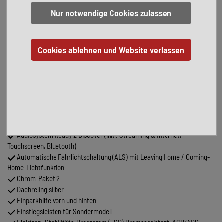
Multimedia-Schnittstelle 2 x USB (Typ C) vorn und 1 x USB-
Ladeanschluß (Typ C) Mittelkonsole hinten
Rückfahrkamera (Rear View)
Head-Up Display
Serienausstattung:
3-Punkt-Sicherheitsgurt hinten mitte
Ablagefach am Dachhimmel
Airbag Fahrer-/Beifahrerseite, Beifahrerairbag abschaltbar,
Knieairbag Fahrerseite
Ambiente-Beleuchtung (30 Farben)
App-Connect inkl. App-Connect Wireless (Apple CarPlay, Android
Auto)
Audiosystem Ready 2 Discover (inkl. Streaming & Internet,
Touchscreen, Bluetooth)
Automatische Fahrlichtschaltung (ALS) mit Leaving Home / Coming-
Home-Lichtfunktion
Chrom-Paket 2
Dachreling silber
Einparkhilfe vorn und hinten
Einstiegsleisten für Sondermodell
Elektron. Stabilitäts-Programm (ESP) Bremsassistent, ASR/ABS,