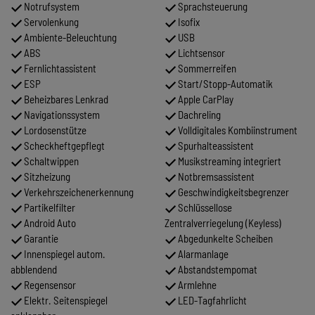
Notrufsystem
Sprachsteuerung
Servolenkung
Isofix
Ambiente-Beleuchtung
USB
ABS
Lichtsensor
Fernlichtassistent
Sommerreifen
ESP
Start/Stopp-Automatik
Beheizbares Lenkrad
Apple CarPlay
Navigationssystem
Dachreling
Lordosenstütze
Volldigitales Kombiinstrument
Scheckheftgepflegt
Spurhalteassistent
Schaltwippen
Musikstreaming integriert
Sitzheizung
Notbremsassistent
Verkehrszeichenerkennung
Geschwindigkeitsbegrenzer
Partikelfilter
Schlüssellose
Android Auto
Zentralverriegelung (Keyless)
Garantie
Abgedunkelte Scheiben
Innenspiegel autom.
Alarmanlage
abblendend
Abstandstempomat
Regensensor
Armlehne
Elektr. Seitenspiegel
LED-Tagfahrlicht