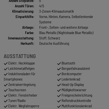
Anzahl Sitzplätze:
5
Anzahl Türen:
4/5
Klimatisierung:
3-Zonen-Klimaautomatik
Einparkhilfe:
Vorne, Hinten, Kamera, Selbstlenkende
Systeme
Airbags:
Front-, Seiten- und weitere Airbags
Farbe:
Blau Metallic (Nightshade Blue Metallic)
Innenausstattung:
Stoff, Schwarz
Herkunft:
Deutsche Ausführung
AUSSTATTUNG
Elektr. Heckklappe
Bluetooth
Leichtmetallfelgen
Berganfahrassistent
Induktionsladen für
Bordcomputer
Smartphones
Lederlenkrad
Zentralverriegelung
Head-Up Display
Touchscreen
Müdigkeitswarner
Elektr. Fensterheber
Freisprecheinrichtung
Tuner/Radio
Reifendruckkontrolle
Elektr. Wegfahrsperre
Multifunktionslenkrad