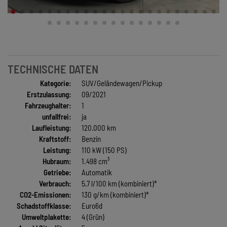
TECHNISCHE DATEN
Kategorie:
SUV/Geländewagen/Pickup
Erstzulassung:
09/2021
Fahrzeughalter:
1
unfallfrei:
ja
Laufleistung:
120.000 km
Kraftstoff:
Benzin
Leistung:
110 kW (150 PS)
Hubraum:
1.498 cm³
Getriebe:
Automatik
Verbrauch:
5,7 l/100 km (kombiniert)*
CO2-Emissionen:
130 g/km (kombiniert)*
Schadstoffklasse:
Euro6d
Umweltplakette:
4 (Grün)