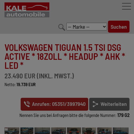
FAHRZEUGBESTAND
VOLKSWAGEN TIGUAN 1.5 TSI DSG
LEISTUNGEN
ACTIVE * 18ZOLL * HEADUP * AHK *
LED *
KONFIGURATOR
23.490 EUR (INKL. MWST.)
MARKENWELT
Netto:
19.739 EUR
UNTERNEHMEN
Anrufen: 05351/3997940
Weiterleiten
KONTAKT
179 G2
Nennen Sie uns bei Anfragen bitte die folgende Nummer: