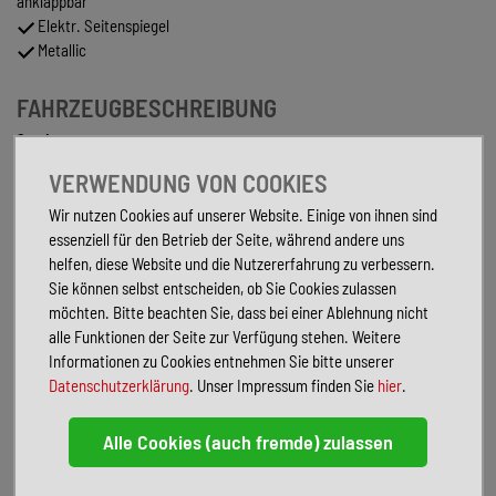
anklappbar
Elektr. Seitenspiegel
Metallic
FAHRZEUGBESCHREIBUNG
Sonderausstattung:
Anhängerkupplung schwenkbar
VERWENDUNG VON COOKIES
Audio-Navigationssystem Discover Media Streaming & Internet
(Touchscreen, Bluetooth, USB)
Wir nutzen Cookies auf unserer Website. Einige von ihnen sind
Ausstattungs-Paket Plus
essenziell für den Betrieb der Seite, während andere uns
Ausstattungs-Paket: Easy Open & Close
helfen, diese Website und die Nutzererfahrung zu verbessern.
Außenspiegel elektr. verstell-, heiz- und anklappbar,
Sie können selbst entscheiden, ob Sie Cookies zulassen
Spiegelabsenkung und Umfeldleuchte
möchten. Bitte beachten Sie, dass bei einer Ablehnung nicht
Cargo-Paket
alle Funktionen der Seite zur Verfügung stehen. Weitere
Diebstahl-Warnanlage mit Innenraumüberwachung
Informationen zu Cookies entnehmen Sie bitte unserer
Fahrassistenz-System: Parklenkassistent (Park Assist)
Datenschutzerklärung
. Unser Impressum finden Sie
hier
.
LM-Felgen 7x18 (Nizza, schwarz, glanzgedreht)
Matrix-LED-Scheinwerfer (Dynamisches Kurvenlicht, Schlechtwetter-
Licht)
Metallic-Lackierung