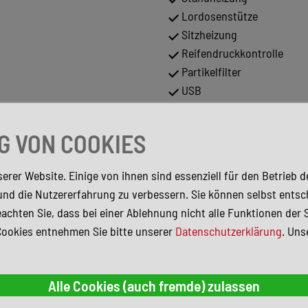
Lordosenstütze
Sitzheizung
Reifendruckkontrolle
Partikelfilter
USB
Garantie
Apple CarPlay
 VON COOKIES
Regensensor
Musikstreaming integriert
erer Website. Einige von ihnen sind essenziell für den Betrieb 
de Systeme, 360°-Kamera
Sportsitze
und die Nutzererfahrung zu verbessern. Sie können selbst entsc
Fernlichtassistent
irbags
achten Sie, dass bei einer Ablehnung nicht alle Funktionen der 
Elektr. Seitenspiegel
Cookies entnehmen Sie bitte unserer
Datenschutzerklärung
. Uns
Perleffekt)
Elektr. Seitenspiegel ankl
Sportfahrwerk
Metallic