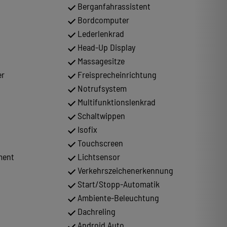
Berganfahrassistent
Bordcomputer
Lederlenkrad
Head-Up Display
Massagesitze
er
Freisprecheinrichtung
Notrufsystem
Multifunktionslenkrad
Schaltwippen
Isofix
Touchscreen
ment
Lichtsensor
Verkehrszeichenerkennung
Start/Stopp-Automatik
Ambiente-Beleuchtung
Dachreling
Android Auto