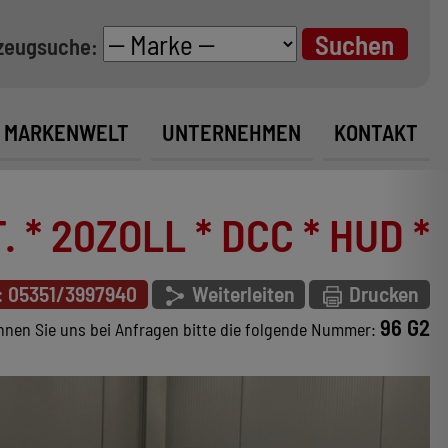
zeugsuche:
MARKENWELT
UNTERNEHMEN
KONTAKT
* 20ZOLL * DCC * HUD *
: 05351/3997940
Weiterleiten
Drucken
96 G2
nen Sie uns bei Anfragen bitte die folgende Nummer: