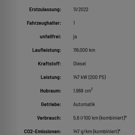
Erstzulassung:
11/2022
Fahrzeughalter:
1
unfallfrei:
ja
Laufleistung:
116.000 km
Kraftstoff:
Diesel
Leistung:
147 kW (200 PS)
Hubraum:
1.968 cm³
Getriebe:
Automatik
Verbrauch:
5,6 l/100 km (kombiniert)*
CO2-Emissionen:
147 g/km (kombiniert)*