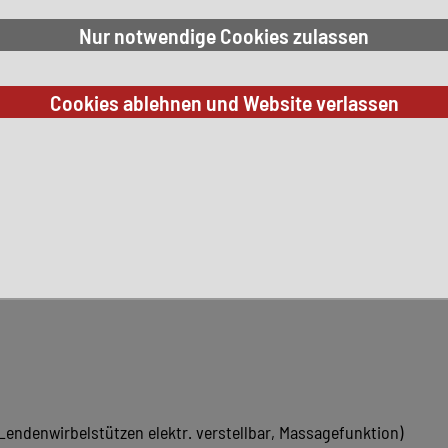
rnet (Touchscreen, Bluetooth, USB)
ssist) inkl. Parklenkassistent
Lendenwirbelstützen elektr. verstellbar, Massagefunktion)