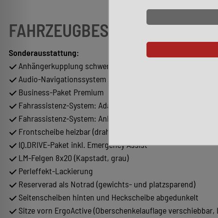
FAHRZEUGBESCHREIBUNG
Sonderausstattung:
Anhängerkupplung schwenkbar
Audio-Navigationssystem Discover Media Streaming & Inte
Business-Paket Premium
Fahrassistenz-System: Adaptive Fahrwerksregelung (DCC)
Fahrassistenz-System: Anhänger-Rangierassistent (Trailer A
Frontscheibe heizbar (drahtlos) und infrarot-reflektierend
IQ.DRIVE-Paket inkl. Emergency Assist
LM-Felgen 8x20 (Kapstadt, grau)
Perleffekt-Lackierung
Reserverad als Notrad (gewichts- und platzsparend)
Seitenscheiben hinten und Heckscheibe abgedunkelt
Sitze vorn ErgoActive (Oberschenkelauflage verschiebbar, 