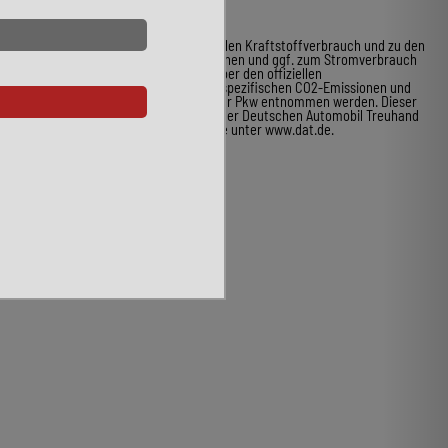
* Weitere Informationen zum offiziellen Kraftstoffverbrauch und zu den
offiziellen spezifischen CO2-Emissionen und ggf. zum Stromverbrauch
neuer Pkw können dem Leitfaden über den offiziellen
Kraftstoffverbrauch, die offiziellen spezifischen CO2-Emissionen und
den offiziellen Stromverbrauch neuer Pkw entnommen werden. Dieser
ist an allen Verkaufsstellen und bei der Deutschen Automobil Treuhand
GmbH unentgeltlich erhältlich, sowie unter www.dat.de.