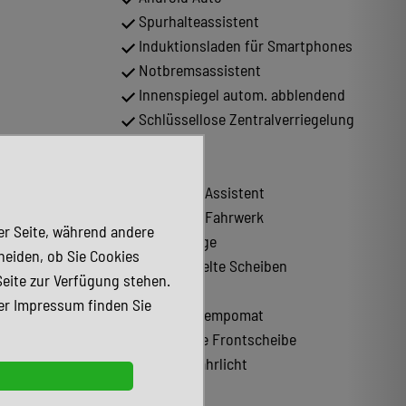
Spurhalteassistent
Induktionsladen für Smartphones
Notbremsassistent
Innenspiegel autom. abblendend
Schlüssellose Zentralverriegelung
(Keyless)
HU neu
Totwinkel-Assistent
Adaptives Fahrwerk
der Seite, während andere
Alarmanlage
heiden, ob Sie Cookies
Abgedunkelte Scheiben
Seite zur Verfügung stehen.
Armlehne
er Impressum finden Sie
appbar
Abstandstempomat
Beheizbare Frontscheibe
LED-Tagfahrlicht