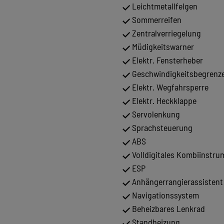
Leichtmetallfelgen
Sommerreifen
Zentralverriegelung
Müdigkeitswarner
Elektr. Fensterheber
Geschwindigkeitsbegrenz
Elektr. Wegfahrsperre
Elektr. Heckklappe
Servolenkung
Sprachsteuerung
ABS
Volldigitales Kombiinstru
ESP
Anhängerrangierassistent
Navigationssystem
Beheizbares Lenkrad
Standheizung