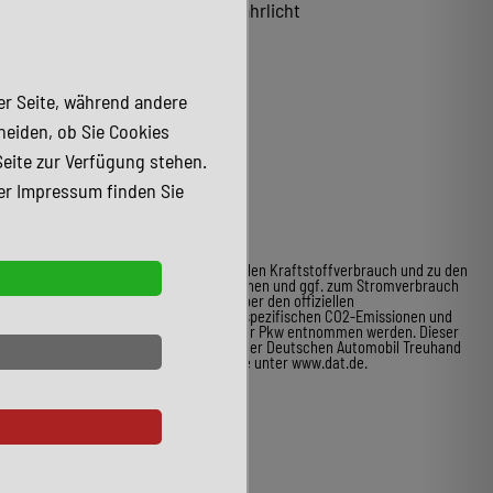
LED-Tagfahrlicht
der Seite, während andere
heiden, ob Sie Cookies
Seite zur Verfügung stehen.
er Impressum finden Sie
* Weitere Informationen zum offiziellen Kraftstoffverbrauch und zu den
offiziellen spezifischen CO2-Emissionen und ggf. zum Stromverbrauch
neuer Pkw können dem Leitfaden über den offiziellen
Kraftstoffverbrauch, die offiziellen spezifischen CO2-Emissionen und
den offiziellen Stromverbrauch neuer Pkw entnommen werden. Dieser
ist an allen Verkaufsstellen und bei der Deutschen Automobil Treuhand
GmbH unentgeltlich erhältlich, sowie unter www.dat.de.