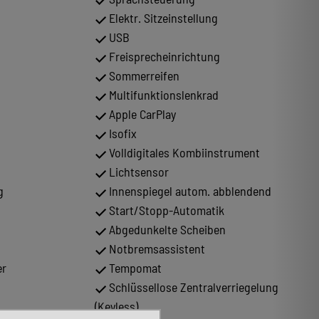
Elektr. Sitzeinstellung
USB
Freisprecheinrichtung
Sommerreifen
Multifunktionslenkrad
Apple CarPlay
Isofix
Volldigitales Kombiinstrument
Lichtsensor
g
Innenspiegel autom. abblendend
Start/Stopp-Automatik
Abgedunkelte Scheiben
Notbremsassistent
er
Tempomat
Schlüssellose Zentralverriegelung
(Keyless)