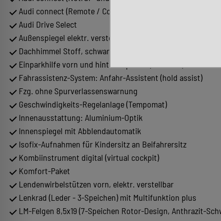
Audi connect (Remote / Control)
Audi Drive Select
Außenspiegel elektr. verstell-, heiz- und anklappbar
Dachhimmel Stoff, schwarz
Einparkhilfe vorn und hinten, optisch (APS Plus)
Fahrassistenz-System: Anfahr-Assistent (hold assist)
Fzg. ohne Spurverlassenswarnung
Geschwindigkeits-Regelanlage (Tempomat)
Innenausstattung: Aluminium-Optik
Innenspiegel mit Abblendautomatik
Isofix-Aufnahmen für Kindersitz an Beifahrersitz
Kombiinstrument digital (virtual cockpit)
Komfort-Paket
Lendenwirbelstützen vorn, elektr. verstellbar
Lenkrad (Leder - 3-Speichen) mit Multifunktion plus
LM-Felgen 8,5x19 (7-Speichen Rotor-Design, Anthrazit-Sch