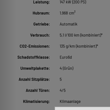
Leistung:
147 kW (200 PS)
Hubraum:
1.968 cm³
Getriebe:
Automatik
Verbrauch:
5,1 l/100 km (kombiniert)*
CO2-Emissionen:
135 g/km (kombiniert)*
Schadstoffklasse:
Euro6d
Umweltplakette:
4 (Grün)
Anzahl Sitzplätze:
5
Anzahl Türen:
4/5
Klimatisierung:
Klimaanlage