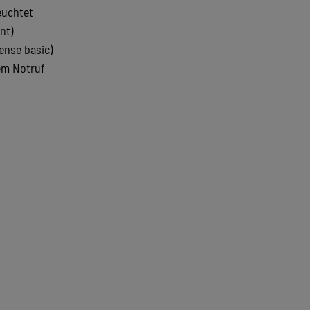
euchtet
nt)
ense basic)
em Notruf