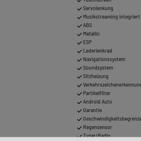
Servolenkung
Musikstreaming integriert
ABS
Metallic
ESP
Lederlenkrad
Navigationssystem
Soundsystem
Sitzheizung
Verkehrszeichenerkennun
Partikelfilter
Android Auto
Garantie
Geschwindigkeitsbegrenz
Regensensor
Tuner/Radio