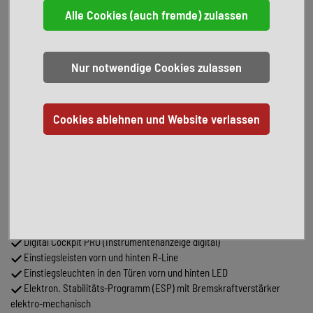
Head-Up Display
VW-Anschlussgarantie
100.000 km / 16.02.2030
Serienausstattung:
Abbiege- und Allwetterlicht / Schlechtwetter-Licht
Airbag Fahrer-/Beifahrerseite, Beifahrerairbag abschaltbar,
Knieairbag Fahrerseite
Ambiente-Beleuchtung
Antriebsart: Allradantrieb
App-Connect Wireless (Apple CarPlay, Android Auto)
Ausstattung R-Line
Außenspiegel asphärisch, links und konvex, rechts
Außenspiegel mit Umfeldleuchte und Projektionsfunktion
Dachhimmel Stoff, schwarz
Diebstahl-Warnanlage (Innenraumüberwachung, Back-up-Horn,
Abschleppschutz)
Digital Cockpit PRO (Instrumentenanzeige digital)
Einstiegsleisten vorn und hinten R-Line
Einstiegsleuchten in den Türen vorn und hinten LED
Elektron. Stabilitäts-Programm (ESP) mit Bremskraftverstärker
elektro-mechanisch