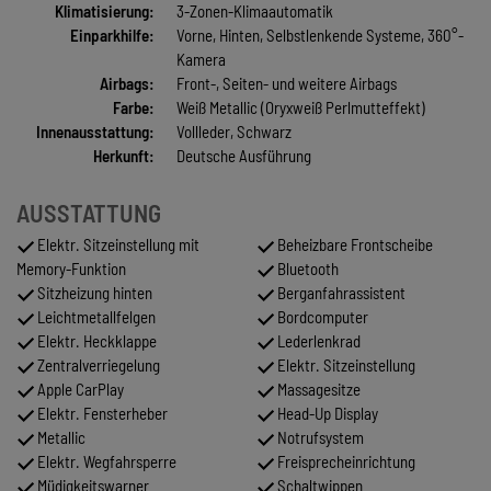
Klimatisierung:
3-Zonen-Klimaautomatik
Einparkhilfe:
Vorne, Hinten, Selbstlenkende Systeme, 360°-
Kamera
Airbags:
Front-, Seiten- und weitere Airbags
Farbe:
Weiß Metallic (Oryxweiß Perlmutteffekt)
Innenausstattung:
Vollleder, Schwarz
Herkunft:
Deutsche Ausführung
AUSSTATTUNG
Elektr. Sitzeinstellung mit
Beheizbare Frontscheibe
Memory-Funktion
Bluetooth
Sitzheizung hinten
Berganfahrassistent
Leichtmetallfelgen
Bordcomputer
Elektr. Heckklappe
Lederlenkrad
Zentralverriegelung
Elektr. Sitzeinstellung
Apple CarPlay
Massagesitze
Elektr. Fensterheber
Head-Up Display
Metallic
Notrufsystem
Elektr. Wegfahrsperre
Freisprecheinrichtung
Müdigkeitswarner
Schaltwippen