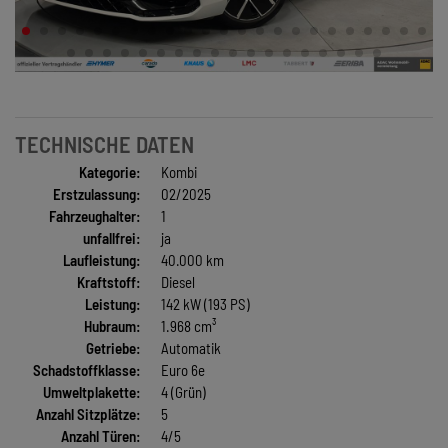
TECHNISCHE DATEN
Kategorie:
Kombi
Erstzulassung:
02/2025
Fahrzeughalter:
1
unfallfrei:
ja
Laufleistung:
40.000 km
Kraftstoff:
Diesel
Leistung:
142 kW (193 PS)
Hubraum:
1.968 cm³
Getriebe:
Automatik
Schadstoffklasse:
Euro 6e
Umweltplakette:
4 (Grün)
Anzahl Sitzplätze:
5
Anzahl Türen:
4/5