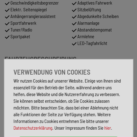
Geschwindigkeitsbegrenzer
Adaptives Fahrwerk
Elektr. Seitenspiegel
Sitzbelüftung
Anhängerrangierassistent
Abgedunkelte Scheiben
Sportfahrwerk
Alarmanlage
Tuner/Radio
Abstandstempomat
Sportpaket
Armlehne
LED-Tagfahrlicht
FAHRZEUGBESCHREIBUNG
Sonderausstattung:
VERWENDUNG VON COOKIES
Anhängerkupplung mit elektr. Entriegelung, schwenkbar, inkl.
Wir nutzen Cookies auf unserer Website. Einige von ihnen sind
Anhänger-Rangierassistent (Trailer Assist)
essenziell für den Betrieb der Seite, während andere uns
Assistenz-Paket IQ.DRIVE
helfen, diese Website und die Nutzererfahrung zu verbessern.
Business-Paket Premium
Sie können selbst entscheiden, ob Sie Cookies zulassen
Dach schwarz lackiert
möchten. Bitte beachten Sie, dass bei einer Ablehnung nicht
LM-Felgen 8x19 (Leeds, schwarz, glanzgedreht)
alle Funktionen der Seite zur Verfügung stehen. Weitere
R-Line-Paket Signature
Informationen zu Cookies entnehmen Sie bitte unserer
Sonderlackierung Oryx-Weiß Perlmutt-Effekt
Datenschutzerklärung
. Unser Impressum finden Sie
hier
.
Technik-Paket Insassen-Schutzsystem Plus
Winter-Paket Premium inkl. Standheizung