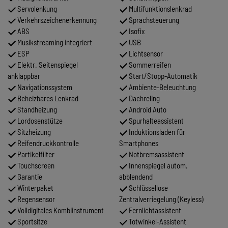
Servolenkung
Multifunktionslenkrad
Verkehrszeichenerkennung
Sprachsteuerung
ABS
Isofix
Musikstreaming integriert
USB
ESP
Lichtsensor
Elektr. Seitenspiegel
Sommerreifen
anklappbar
Start/Stopp-Automatik
Navigationssystem
Ambiente-Beleuchtung
Beheizbares Lenkrad
Dachreling
Standheizung
Android Auto
Lordosenstütze
Spurhalteassistent
Sitzheizung
Induktionsladen für
Reifendruckkontrolle
Smartphones
Partikelfilter
Notbremsassistent
Touchscreen
Innenspiegel autom.
Garantie
abblendend
Winterpaket
Schlüssellose
Regensensor
Zentralverriegelung (Keyless)
Volldigitales Kombiinstrument
Fernlichtassistent
Sportsitze
Totwinkel-Assistent