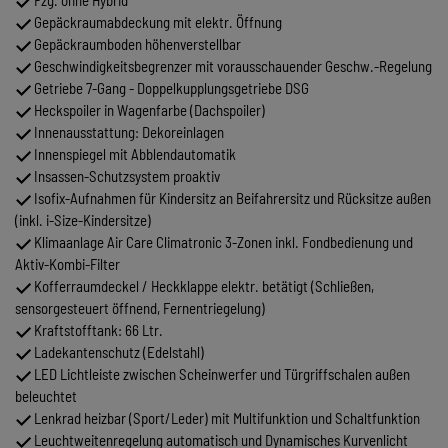
Gepäckraumabdeckung mit elektr. Öffnung
Gepäckraumboden höhenverstellbar
Geschwindigkeitsbegrenzer mit vorausschauender Geschw.-Regelung
Getriebe 7-Gang - Doppelkupplungsgetriebe DSG
Heckspoiler in Wagenfarbe (Dachspoiler)
Innenausstattung: Dekoreinlagen
Innenspiegel mit Abblendautomatik
Insassen-Schutzsystem proaktiv
Isofix-Aufnahmen für Kindersitz an Beifahrersitz und Rücksitze außen
(inkl. i-Size-Kindersitze)
Klimaanlage Air Care Climatronic 3-Zonen inkl. Fondbedienung und
Aktiv-Kombi-Filter
Kofferraumdeckel / Heckklappe elektr. betätigt (Schließen,
sensorgesteuert öffnend, Fernentriegelung)
Kraftstofftank: 66 Ltr.
Ladekantenschutz (Edelstahl)
LED Lichtleiste zwischen Scheinwerfer und Türgriffschalen außen
beleuchtet
Lenkrad heizbar (Sport/Leder) mit Multifunktion und Schaltfunktion
Leuchtweitenregelung automatisch und Dynamisches Kurvenlicht