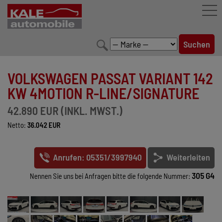
FAHRZEUGBESTAND
VOLKSWAGEN PASSAT VARIANT 142
LEISTUNGEN
KW 4MOTION R-LINE/SIGNATURE
KONFIGURATOR
42.890 EUR (INKL. MWST.)
Netto:
36.042 EUR
MARKENWELT
UNTERNEHMEN
Anrufen: 05351/3997940
Weiterleiten
KONTAKT
305 G4
Nennen Sie uns bei Anfragen bitte die folgende Nummer: