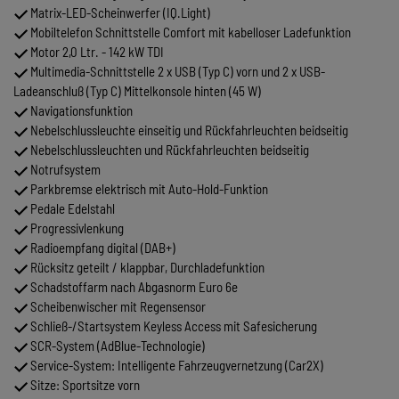
Matrix-LED-Scheinwerfer (IQ.Light)
Mobiltelefon Schnittstelle Comfort mit kabelloser Ladefunktion
Motor 2,0 Ltr. - 142 kW TDI
Multimedia-Schnittstelle 2 x USB (Typ C) vorn und 2 x USB-
Ladeanschluß (Typ C) Mittelkonsole hinten (45 W)
Navigationsfunktion
Nebelschlussleuchte einseitig und Rückfahrleuchten beidseitig
Nebelschlussleuchten und Rückfahrleuchten beidseitig
Notrufsystem
Parkbremse elektrisch mit Auto-Hold-Funktion
Pedale Edelstahl
Progressivlenkung
Radioempfang digital (DAB+)
Rücksitz geteilt / klappbar, Durchladefunktion
Schadstoffarm nach Abgasnorm Euro 6e
Scheibenwischer mit Regensensor
Schließ-/Startsystem Keyless Access mit Safesicherung
SCR-System (AdBlue-Technologie)
Service-System: Intelligente Fahrzeugvernetzung (Car2X)
Sitze: Sportsitze vorn