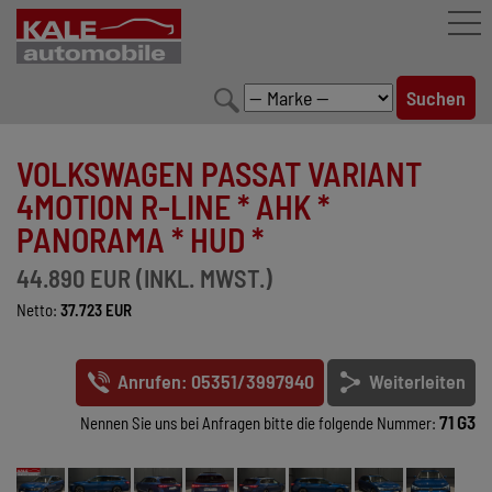
FAHRZEUGBESTAND
VOLKSWAGEN PASSAT VARIANT
LEISTUNGEN
4MOTION R-LINE * AHK *
PANORAMA * HUD *
KONFIGURATOR
44.890 EUR (INKL. MWST.)
MARKENWELT
Netto:
37.723 EUR
UNTERNEHMEN
Anrufen: 05351/3997940
Weiterleiten
KONTAKT
71 G3
Nennen Sie uns bei Anfragen bitte die folgende Nummer: