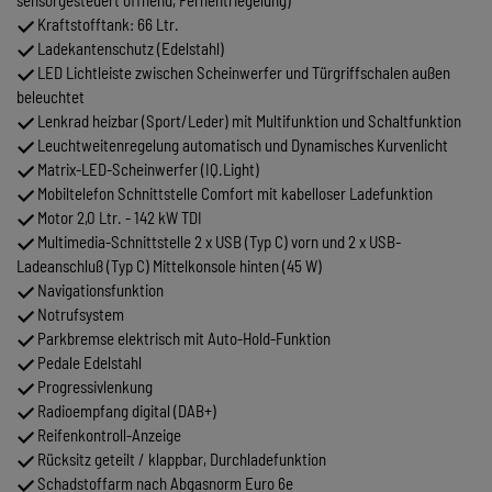
sensorgesteuert öffnend, Fernentriegelung)
Kraftstofftank: 66 Ltr.
Ladekantenschutz (Edelstahl)
LED Lichtleiste zwischen Scheinwerfer und Türgriffschalen außen
beleuchtet
Lenkrad heizbar (Sport/Leder) mit Multifunktion und Schaltfunktion
Leuchtweitenregelung automatisch und Dynamisches Kurvenlicht
Matrix-LED-Scheinwerfer (IQ.Light)
Mobiltelefon Schnittstelle Comfort mit kabelloser Ladefunktion
Motor 2,0 Ltr. - 142 kW TDI
Multimedia-Schnittstelle 2 x USB (Typ C) vorn und 2 x USB-
Ladeanschluß (Typ C) Mittelkonsole hinten (45 W)
Navigationsfunktion
Notrufsystem
Parkbremse elektrisch mit Auto-Hold-Funktion
Pedale Edelstahl
Progressivlenkung
Radioempfang digital (DAB+)
Reifenkontroll-Anzeige
Rücksitz geteilt / klappbar, Durchladefunktion
Schadstoffarm nach Abgasnorm Euro 6e