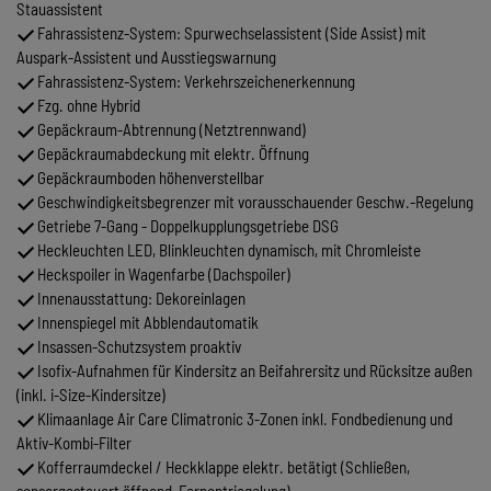
Stauassistent
Fahrassistenz-System: Spurwechselassistent (Side Assist) mit
Auspark-Assistent und Ausstiegswarnung
Fahrassistenz-System: Verkehrszeichenerkennung
Fzg. ohne Hybrid
Gepäckraum-Abtrennung (Netztrennwand)
Gepäckraumabdeckung mit elektr. Öffnung
Gepäckraumboden höhenverstellbar
Geschwindigkeitsbegrenzer mit vorausschauender Geschw.-Regelung
Getriebe 7-Gang - Doppelkupplungsgetriebe DSG
Heckleuchten LED, Blinkleuchten dynamisch, mit Chromleiste
Heckspoiler in Wagenfarbe (Dachspoiler)
Innenausstattung: Dekoreinlagen
Innenspiegel mit Abblendautomatik
Insassen-Schutzsystem proaktiv
Isofix-Aufnahmen für Kindersitz an Beifahrersitz und Rücksitze außen
(inkl. i-Size-Kindersitze)
Klimaanlage Air Care Climatronic 3-Zonen inkl. Fondbedienung und
Aktiv-Kombi-Filter
Kofferraumdeckel / Heckklappe elektr. betätigt (Schließen,