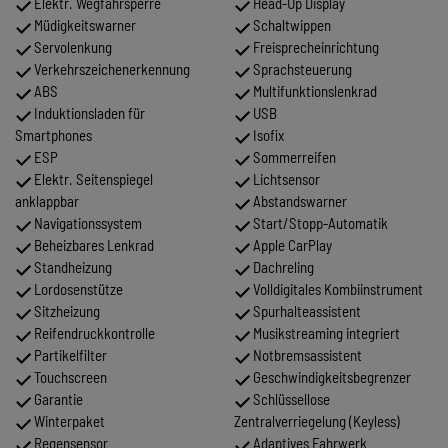
Elektr. Wegfahrsperre
Head-Up Display
Müdigkeitswarner
Schaltwippen
Servolenkung
Freisprecheinrichtung
Verkehrszeichenerkennung
Sprachsteuerung
ABS
Multifunktionslenkrad
Induktionsladen für
USB
Smartphones
Isofix
ESP
Sommerreifen
Elektr. Seitenspiegel
Lichtsensor
anklappbar
Abstandswarner
Navigationssystem
Start/Stopp-Automatik
Beheizbares Lenkrad
Apple CarPlay
Standheizung
Dachreling
Lordosenstütze
Volldigitales Kombiinstrument
Sitzheizung
Spurhalteassistent
Reifendruckkontrolle
Musikstreaming integriert
Partikelfilter
Notbremsassistent
Touchscreen
Geschwindigkeitsbegrenzer
Garantie
Schlüssellose
Winterpaket
Zentralverriegelung (Keyless)
Regensensor
Adaptives Fahrwerk