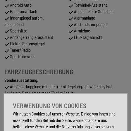
Android Auto
Totwinkel-Assistent
Panorama-Dach
Abgedunkelte Scheiben
Innenspiegel autom.
Alarmanlage
abblendend
Abstandstempomat
Sportsitze
Armlehne
Anhängerrangierassistent
LED-Tagfahrlicht
Elektr. Seitenspiegel
Tuner/Radio
Sportfahrwerk
FAHRZEUGBESCHREIBUNG
Sonderausstattung:
Anhängerkupplung mit elektr. Entriegelung, schwenkbar, inkl.
Anhänger-Rangierassistent (Trailer Assist)
Assistenz-Paket IQ.DRIVE
VERWENDUNG VON COOKIES
Business-Paket Premium
Metallic-Lackierung
Wir nutzen Cookies auf unserer Website. Einige von ihnen sind
Panorama Schiebe-/Hebedach vorn elektrisch, mit Panoramadach
essenziell für den Betrieb der Seite, während andere uns
hinten
helfen, diese Website und die Nutzererfahrung zu verbessern.