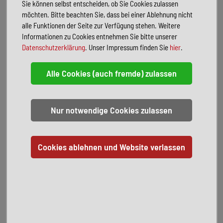
Winter-Paket Premium inkl. Standheizung
Sie können selbst entscheiden, ob Sie Cookies zulassen
Head-Up Display
möchten. Bitte beachten Sie, dass bei einer Ablehnung nicht
LM-Felgen 8,0J x 18 (Coventry in Schwarz, Oberfläche glanzgedreht)
alle Funktionen der Seite zur Verfügung stehen. Weitere
VW-Anschlussgarantie
100.000 km / 25.02.2030
Informationen zu Cookies entnehmen Sie bitte unserer
Serienausstattung:
Datenschutzerklärung
. Unser Impressum finden Sie
hier
.
Abbiege- und Allwetterlicht / Schlechtwetter-Licht
Airbag Fahrer-/Beifahrerseite, Beifahrerairbag abschaltbar,
Knieairbag Fahrerseite
Ambiente-Beleuchtung
Antriebsart: Allradantrieb
App-Connect Wireless (Apple CarPlay, Android Auto)
Ausstattung R-Line
Außenspiegel elektr. verstell-, heiz- und anklappbar, Umfeldleuchte,
Abblendautomatik links, Spiegelabsenkung rechts
Außenspiegel mit Umfeldleuchte und Projektionsfunktion
Chromleisten an Seitenfenstern
Dachhimmel Stoff, schwarz
Dachreling silber eloxiert
Diebstahl-Warnanlage (Innenraumüberwachung, Back-up-Horn,
Abschleppschutz)
Digital Cockpit PRO (Instrumentenanzeige digital)