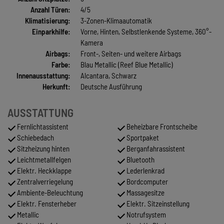
Anzahl Türen:
4/5
Klimatisierung:
3-Zonen-Klimaautomatik
Einparkhilfe:
Vorne, Hinten, Selbstlenkende Systeme, 360°-
Kamera
Airbags:
Front-, Seiten- und weitere Airbags
Farbe:
Blau Metallic (Reef Blue Metallic)
Innenausstattung:
Alcantara, Schwarz
Herkunft:
Deutsche Ausführung
AUSSTATTUNG
Fernlichtassistent
Beheizbare Frontscheibe
Schiebedach
Sportpaket
Sitzheizung hinten
Berganfahrassistent
Leichtmetallfelgen
Bluetooth
Elektr. Heckklappe
Lederlenkrad
Zentralverriegelung
Bordcomputer
Ambiente-Beleuchtung
Massagesitze
Elektr. Fensterheber
Elektr. Sitzeinstellung
Metallic
Notrufsystem