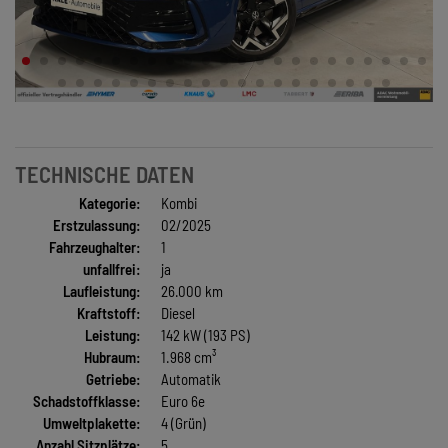
TECHNISCHE DATEN
Kategorie:
Kombi
Erstzulassung:
02/2025
Fahrzeughalter:
1
unfallfrei:
ja
Laufleistung:
26.000 km
Kraftstoff:
Diesel
Leistung:
142 kW (193 PS)
Hubraum:
1.968 cm³
Getriebe:
Automatik
Schadstoffklasse:
Euro 6e
Umweltplakette:
4 (Grün)
Anzahl Sitzplätze:
5