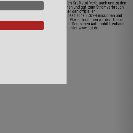
* Weitere Informationen zum offiziellen Kraftstoffverbrauch und zu den
offiziellen spezifischen CO2-Emissionen und ggf. zum Stromverbrauch
neuer Pkw können dem Leitfaden über den offiziellen
Kraftstoffverbrauch, die offiziellen spezifischen CO2-Emissionen und
den offiziellen Stromverbrauch neuer Pkw entnommen werden. Dieser
ist an allen Verkaufsstellen und bei der Deutschen Automobil Treuhand
GmbH unentgeltlich erhältlich, sowie unter www.dat.de.