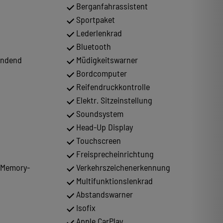
Berganfahrassistent
Sportpaket
Lederlenkrad
Bluetooth
endend
Müdigkeitswarner
Bordcomputer
Reifendruckkontrolle
Elektr. Sitzeinstellung
Soundsystem
Head-Up Display
Touchscreen
Freisprecheinrichtung
t Memory-
Verkehrszeichenerkennung
Multifunktionslenkrad
Abstandswarner
Isofix
Apple CarPlay