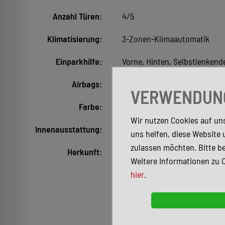
Anzahl Türen:
4/5
Klimatisierung:
3-Zonen-Klimaautomatik
Einparkhilfe:
Vorne, Hinten, Selbstlenken
Airbags:
Front-, Seiten- und weitere A
VERWENDUNG
Farbe:
Grau (Magnetgrau)
Wir nutzen Cookies auf uns
Innenausstattung:
Teilleder, Schwarz
uns helfen, diese Website 
zulassen möchten. Bitte be
Herkunft:
Deutsche Ausführung
Weitere Informationen zu 
hier
.