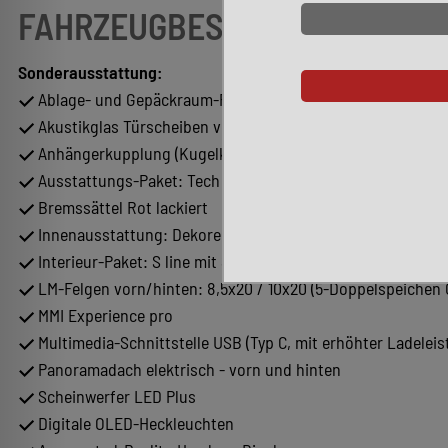
FAHRZEUGBESCHREIBUNG
Sonderausstattung:
Ablage- und Gepäckraum-Paket mit Kofferraum vorn (Frun
Akustikglas Türscheiben vorn
Anhängerkupplung (Kugelkopf schwenkbar)
Ausstattungs-Paket: Tech Pro
Bremssättel Rot lackiert
Innenausstattung: Dekoreinlagen Aluminium matt gebürste
Interieur-Paket: S line mit Sportsitze, Sitzbezug Stoff/Kun
LM-Felgen vorn/hinten: 8,5x20 / 10x20 (5-Doppelspeichen O
MMI Experience pro
Multimedia-Schnittstelle USB (Typ C, mit erhöhter Ladeleis
Panoramadach elektrisch - vorn und hinten
Scheinwerfer LED Plus
Digitale OLED-Heckleuchten