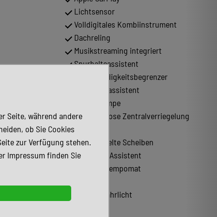
Lichtsensor
Volldigitales Kombiinstrument
Dachreling
Musikstreaming integriert
Spurhalteassistent
Geschwindigkeitsbegrenzer
Notbremsassistent
Wärmepumpe
der Seite, während andere
Schlüssellose Zentralverriegelung
heiden, ob Sie Cookies
(Keyless)
Seite zur Verfügung stehen.
Abgedunkelte Scheiben
er Impressum finden Sie
Totwinkel-Assistent
appbar
Abstandstempomat
Armlehne
LED-Tagfahrlicht