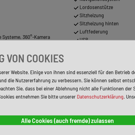
Lordosenstütze
Sitzheizung
Sitzheizung hinten
Luftfederung
de Systeme, 360°-Kamera
USB
Garantie
irbags
 VON COOKIES
Ambiente-Beleuchtung
Regensensor
erer Website. Einige von ihnen sind essenziell für den Betrieb 
Isofix Beifahrersitz
und die Nutzererfahrung zu verbessern. Sie können selbst entsc
Panorama-Dach
achten Sie, dass bei einer Ablehnung nicht alle Funktionen der 
Fernlichtassistent
Cookies entnehmen Sie bitte unserer
Datenschutzerklärung
. Uns
Sportsitze
Elektr. Seitenspiegel ankl
Elektr. Seitenspiegel
Schiebedach