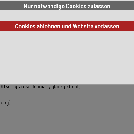
k)
t, Anthrazit
stleder, schwarz
ffset, grau seidenmatt, glanzgedreht)
tung)