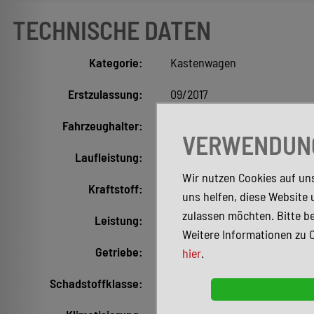
TECHNISCHE DATEN
Kategorie:
Kastenwagen
Erstzulassung:
09/2017
Fahrzeughalter:
4
VERWENDUNG
Laufleistung:
214.700 km
Wir nutzen Cookies auf uns
Kraftstoff:
Diesel
uns helfen, diese Website 
zulassen möchten. Bitte be
Leistung:
150 kW (204 PS)
Weitere Informationen zu 
Getriebe:
Automatik
hier
.
Schadstoffklasse:
Euro6