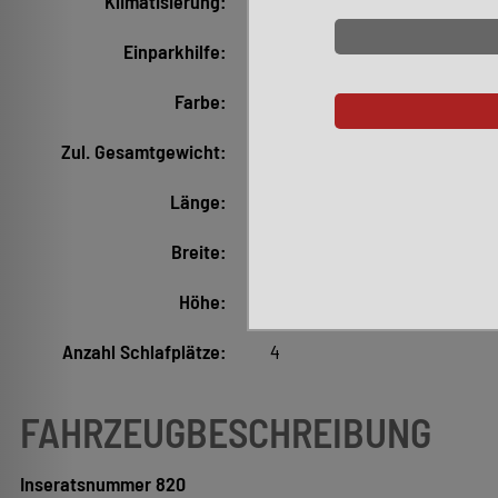
Klimatisierung:
Klimaautomatik
Einparkhilfe:
Vorne, Hinten
Farbe:
Blau Metallic (Starlight Blue)
Zul. Gesamtgewicht:
3.080 kg
Länge:
5.006 mm
Breite:
1.904 mm
Höhe:
1.990 mm
Anzahl Schlafplätze:
4
FAHRZEUGBESCHREIBUNG
Inseratsnummer 820