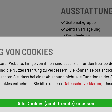
AUSSTATTUN
Seitensitzgruppe
Zentralverriegelung
Servolenkung
Aufstelldach (Doppelbett)
 VON COOKIES
ABS
Markise
ESP
erer Website. Einige von ihnen sind essenziell für den Betrieb 
Abgedunkelte Scheiben
und die Nutzererfahrung zu verbessern. Sie können selbst entsc
Metallic
achten Sie, dass bei einer Ablehnung nicht alle Funktionen der 
Tempomat
Cookies entnehmen Sie bitte unserer
Datenschutzerklärung
. Uns
Navigationssystem
Standheizung