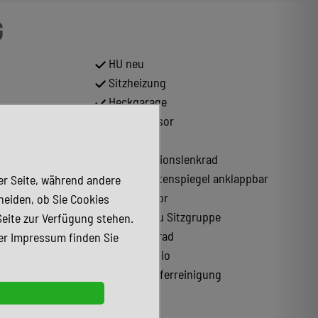
G
HU neu
Sitzheizung
Heckgarage
Regensensor
Faltdach
Multifunktionslenkrad
Elektr. Seitenspiegel anklappbar
der Seite, während andere
Lichtsensor
heiden, ob Sie Cookies
Bettumbau Sitzgruppe
Seite zur Verfügung stehen.
Lederlenkrad
er Impressum finden Sie
Tuner/Radio
Scheinwerferreinigung