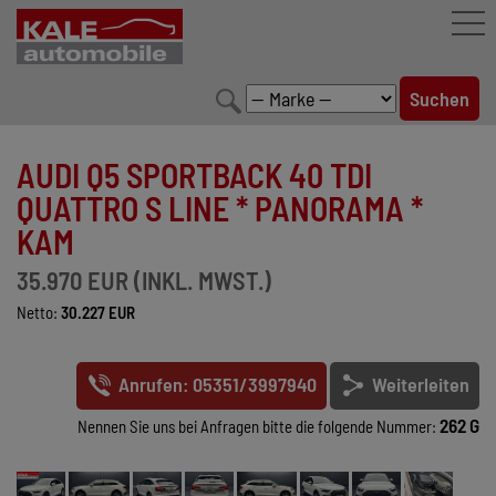
FAHRZEUGBESTAND
AUDI Q5 SPORTBACK 40 TDI
LEISTUNGEN
QUATTRO S LINE * PANORAMA *
KAM
KONFIGURATOR
35.970 EUR (INKL. MWST.)
MARKENWELT
Netto:
30.227 EUR
UNTERNEHMEN
Anrufen: 05351/3997940
Weiterleiten
KONTAKT
262 G
Nennen Sie uns bei Anfragen bitte die folgende Nummer: