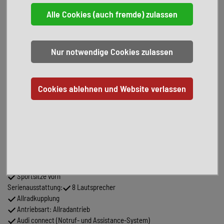
Bluetooth-Freisprecheinrichtung mit Spracherkennung (Audi Phone
Box)
Dachhimmel Stoff, schwarz
Harnstofftank (SCR): 24 Ltr.
Innenspiegel mit Abblendautomatik
Kombiinstrument digital (virtual cockpit plus)
Komfortschlüssel mit sensorgesteuerter Heckklappenentriegelung
Lendenwirbelstützen vorn, elektr. verstellbar
Matrix-LED-Scheinwerfer
Mittelarmlehne vorn Komfortausstattung
Multi-Media-Interface MMI Navigation Plus mit MMI Touch
Panoramadach vorn elektrisch, hinten fest
Rückfahrkamera
Sitzbezug / Polsterung: Stoff Impressum
Sitzheizung vorn
Sportsitze vorn
Serienausstattung:
8 Lautsprecher
Allradkupplung
Antriebsart: Allradantrieb
Audi connect (Notruf- und Assistance-System)