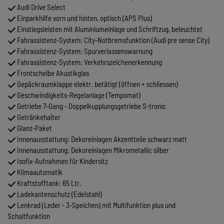
Audi Drive Select
Einparkhilfe vorn und hinten, optisch (APS Plus)
Einstiegsleisten mit Aluminiumeinlage und Schriftzug, beleuchtet
Fahrassistenz-System: City-Notbremsfunktion (Audi pre sense City)
Fahrassistenz-System: Spurverlassenswarnung
Fahrassistenz-System: Verkehrszeichenerkennung
Frontscheibe Akustikglas
Gepäckraumklappe elektr. betätigt (öffnen + schliessen)
Geschwindigkeits-Regelanlage (Tempomat)
Getriebe 7-Gang - Doppelkupplungsgetriebe S-tronic
Getränkehalter
Glanz-Paket
Innenausstattung: Dekoreinlagen Akzentteile schwarz matt
Innenausstattung: Dekoreinlagen Mikrometallic silber
Isofix-Aufnahmen für Kindersitz
Klimaautomatik
Kraftstofftank: 65 Ltr.
Ladekantenschutz (Edelstahl)
Lenkrad (Leder - 3-Speichen) mit Multifunktion plus und
Schaltfunktion