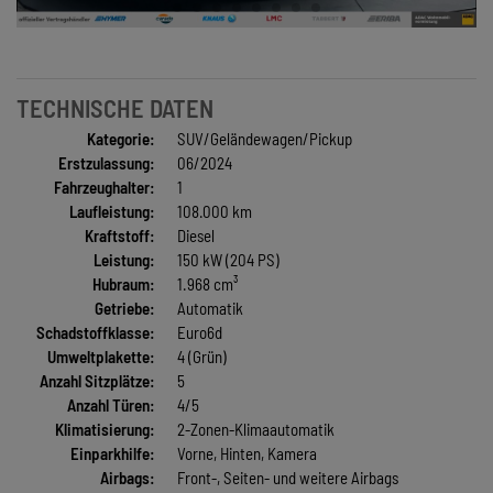
TECHNISCHE DATEN
Kategorie:
SUV/Geländewagen/Pickup
Erstzulassung:
06/2024
Fahrzeughalter:
1
Laufleistung:
108.000 km
Kraftstoff:
Diesel
Leistung:
150 kW (204 PS)
Hubraum:
1.968 cm³
Getriebe:
Automatik
Schadstoffklasse:
Euro6d
Umweltplakette:
4 (Grün)
Anzahl Sitzplätze:
5
Anzahl Türen:
4/5
Klimatisierung:
2-Zonen-Klimaautomatik
Einparkhilfe:
Vorne, Hinten, Kamera
Airbags:
Front-, Seiten- und weitere Airbags