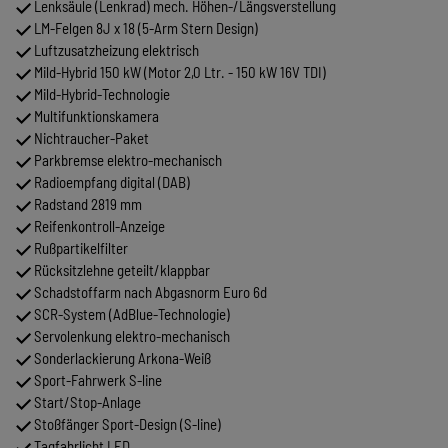
Lenksäule (Lenkrad) mech. Höhen-/Längsverstellung
LM-Felgen 8J x 18 (5-Arm Stern Design)
Luftzusatzheizung elektrisch
Mild-Hybrid 150 kW (Motor 2,0 Ltr. - 150 kW 16V TDI)
Mild-Hybrid-Technologie
Multifunktionskamera
Nichtraucher-Paket
Parkbremse elektro-mechanisch
Radioempfang digital (DAB)
Radstand 2819 mm
Reifenkontroll-Anzeige
Rußpartikelfilter
Rücksitzlehne geteilt/klappbar
Schadstoffarm nach Abgasnorm Euro 6d
SCR-System (AdBlue-Technologie)
Servolenkung elektro-mechanisch
Sonderlackierung Arkona-Weiß
Sport-Fahrwerk S-line
Start/Stop-Anlage
Stoßfänger Sport-Design (S-line)
Tagfahrlicht LED