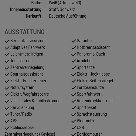
Farbe:
Weiß (Arkonaweiß)
Innenausstattung:
Stoff, Schwarz
Herkunft:
Deutsche Ausführung
AUSSTATTUNG
Berganfahrassistent
Garantie
Adaptives Fahrwerk
Notbremsassistent
Leichtmetallfelgen
Panorama-Dach
Touchscreen
Armlehne
Zentralverriegelung
Sportsitze
Spurhalteassistent
Elektr. Heckklappe
Elektr. Fensterheber
Elektr. Seitenspiegel
Notrufsystem
Lordosenstütze
Elektr. Wegfahrsperre
Sportfahrwerk
Volldigitales Kombiinstrument
Reifendruckkontrolle
Servolenkung
Sportpaket
Tuner/Radio
Sprachsteuerung
ABS
Bluetooth
Schlüssellose
USB
Zentralverriegelung (Keyless)
Bordcomputer