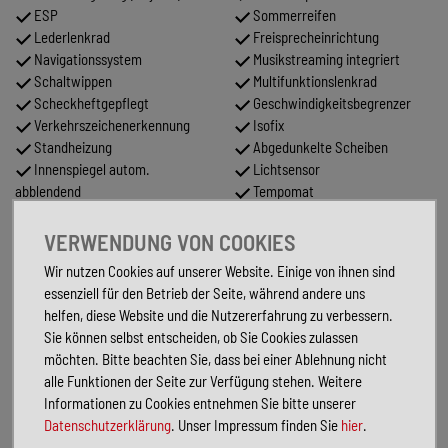
ESP
Sommerreifen
Lederlenkrad
Freisprecheinrichtung
Navigationssystem
Musikstreaming integriert
Schaltwippen
Multifunktionslenkrad
Scheckheftgepflegt
Geschwindigkeitsbegrenzer
Verkehrszeichenerkennung
Isofix
Standheizung
Abgedunkelte Scheiben
Innenspiegel autom.
Lichtsensor
abblendend
Tempomat
Sitzheizung
Start/Stopp-Automatik
Elektr. Seitenspiegel
LED-Tagfahrlicht
VERWENDUNG VON COOKIES
anklappbar
Wir nutzen Cookies auf unserer Website. Einige von ihnen sind
Partikelfilter
essenziell für den Betrieb der Seite, während andere uns
Schiebedach
helfen, diese Website und die Nutzererfahrung zu verbessern.
Sie können selbst entscheiden, ob Sie Cookies zulassen
FAHRZEUGBESCHREIBUNG
möchten. Bitte beachten Sie, dass bei einer Ablehnung nicht
alle Funktionen der Seite zur Verfügung stehen. Weitere
Sonderausstattung:
Anhängerkupplung (Kugelkopf schwenkbar)
Informationen zu Cookies entnehmen Sie bitte unserer
Audi connect (Internetbasierende Dienste)
Datenschutzerklärung
. Unser Impressum finden Sie
hier
.
Außenspiegel elektr. verstell-, heiz- und anklappbar, mit
Abblendautomatik und Bordsteinautomatik