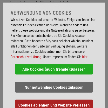
Sonderausstattung:
Audi Smartphone Interface
Außenspiegel elektr. verstell-, heiz- und anklappbar, mit
VERWENDUNG VON COOKIES
Abblendautomatik und Bordsteinautomatik
Design-Paket: RS rot
Wir nutzen Cookies auf unserer Website. Einige von ihnen sind
Fahrassistenz-System: Anfahr-Assistent (hold assist)
essenziell für den Betrieb der Seite, während andere uns
Fahrassistenz-System: Insassen-Schutzsystem (Audi pre sense basic)
helfen, diese Website und die Nutzererfahrung zu verbessern.
Gepäckraumklappe elektr. betätigt (öffnen + schliessen)
Sie können selbst entscheiden, ob Sie Cookies zulassen
Höchstgeschwindigkeit 280 km/h
möchten. Bitte beachten Sie, dass bei einer Ablehnung nicht
Innenspiegel mit Abblendautomatik
alle Funktionen der Seite zur Verfügung stehen. Weitere
Isofix-Aufnahmen für Kindersitz an Beifahrersitz
Informationen zu Cookies entnehmen Sie bitte unserer
Kindersicherung elektr. betätigt
Datenschutzerklärung
. Unser Impressum finden Sie
hier
.
LM-Felgen vorn/hinten: 9x19 / 8x19 (5-Y-Speichen, schwarz matt)
Matrix-LED-Scheinwerfer
Metallic-Lackierung Kemora Grau
Optik-Paket schwarz plus
RS Exterieur-Paket Schwarz glänzend
Rückfahrkamera
Schließ-/Startsystem Advanced Key (Komfortschlüssel)
Sitzbelegungserkennung für Sicherheitsgurte
Sitzheizung vorn