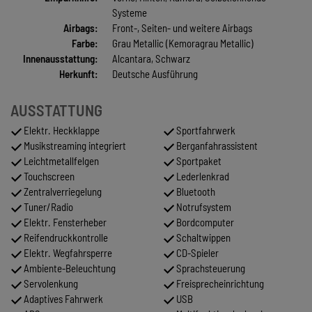
Systeme
Airbags:
Front-, Seiten- und weitere Airbags
Farbe:
Grau Metallic (Kemoragrau Metallic)
Innenausstattung:
Alcantara, Schwarz
Herkunft:
Deutsche Ausführung
AUSSTATTUNG
Elektr. Heckklappe
Sportfahrwerk
Musikstreaming integriert
Berganfahrassistent
Leichtmetallfelgen
Sportpaket
Touchscreen
Lederlenkrad
Zentralverriegelung
Bluetooth
Tuner/Radio
Notrufsystem
Elektr. Fensterheber
Bordcomputer
Reifendruckkontrolle
Schaltwippen
Elektr. Wegfahrsperre
CD-Spieler
Ambiente-Beleuchtung
Sprachsteuerung
Servolenkung
Freisprecheinrichtung
Adaptives Fahrwerk
USB