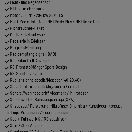
Licht- und Regensensor
Mittelarmlehne vorn
Motor 2,5 Ltr. - 294 kW 20V TFSI
Multi-Media-Interface MMI Basic Plus / MMI Radio Plus
Nichtraucher-Paket
Optik-Paket schwarz
Pedalerie in Edelstahl
Progressivlenkung
Radioempfang digital (DAB)
Reifenkontroll-Anzeige
RS-Frontstoßfänger Sport-Design
RS-Sportsitze vorn
Rücksitzlehne geteilt/klappbar (40:20:40)
Schadstoffarm nach Abgasnorm Euro 6d
Schalt-/Wählhebelgriff Alcantara / Mikrofaser
Scheinwerfer-Reinigungsanlage (SRA)
Sitzbezug / Polsterung: Mikrofaser Dinamica / Kunstleder mono.pur
mit Logo-Prägung in Vordersitzlehnen
Sport-Fahrwerk S / RS spezifisch
Start/Stop-Anlage
Steckdose (12V-Anschluß) im Fond (Mittelkonsole)