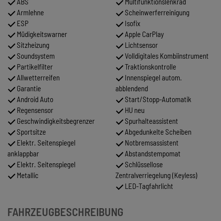
ABS
Multifunktionslenkrad
Armlehne
Scheinwerferreinigung
ESP
Isofix
Müdigkeitswarner
Apple CarPlay
Sitzheizung
Lichtsensor
Soundsystem
Volldigitales Kombiinstrument
Partikelfilter
Traktionskontrolle
Allwetterreifen
Innenspiegel autom.
Garantie
abblendend
Android Auto
Start/Stopp-Automatik
Regensensor
HU neu
Geschwindigkeitsbegrenzer
Spurhalteassistent
Sportsitze
Abgedunkelte Scheiben
Elektr. Seitenspiegel
Notbremsassistent
anklappbar
Abstandstempomat
Elektr. Seitenspiegel
Schlüssellose
Metallic
Zentralverriegelung (Keyless)
LED-Tagfahrlicht
FAHRZEUGBESCHREIBUNG