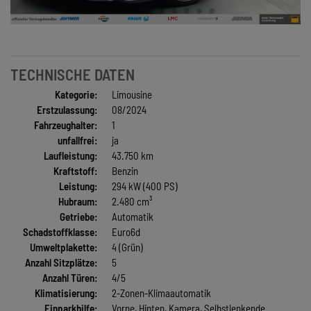
TECHNISCHE DATEN
Kategorie:
Limousine
Erstzulassung:
08/2024
Fahrzeughalter:
1
unfallfrei:
ja
Laufleistung:
43.750 km
Kraftstoff:
Benzin
Leistung:
294 kW (400 PS)
Hubraum:
2.480 cm³
Getriebe:
Automatik
Schadstoffklasse:
Euro6d
Umweltplakette:
4 (Grün)
Anzahl Sitzplätze:
5
Anzahl Türen:
4/5
Klimatisierung:
2-Zonen-Klimaautomatik
Einparkhilfe:
Vorne, Hinten, Kamera, Selbstlenkende