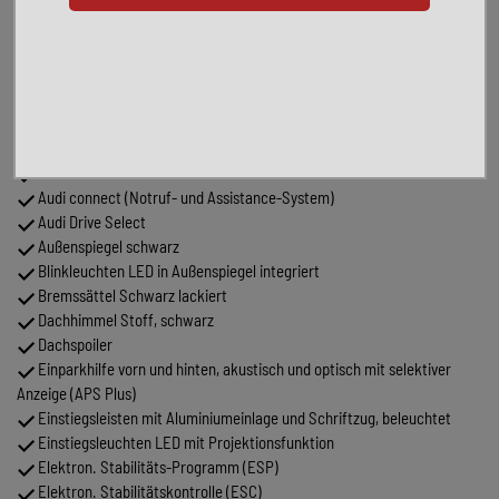
Sound-System Bang & Olufsen
Sport-Auspuffanlage
USB-Schnittstelle für Fondpassagiere
Verglasung hinten abgedunkelt (Privacyverglasung)
Serienausstattung:
Ablage- und Gepäckraum-Paket
Adaptives Bremslicht
Airbag Beifahrerseite abschaltbar
Antriebsart: Allradantrieb
Audi connect (Notruf- und Assistance-System)
Audi Drive Select
Außenspiegel schwarz
Blinkleuchten LED in Außenspiegel integriert
Bremssättel Schwarz lackiert
Dachhimmel Stoff, schwarz
Dachspoiler
Einparkhilfe vorn und hinten, akustisch und optisch mit selektiver
Anzeige (APS Plus)
Einstiegsleisten mit Aluminiumeinlage und Schriftzug, beleuchtet
Einstiegsleuchten LED mit Projektionsfunktion
Elektron. Stabilitäts-Programm (ESP)
Elektron. Stabilitätskontrolle (ESC)