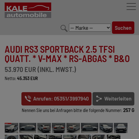
FAHRZEUGBESTAND
AUDI RS3 SPORTBACK 2.5 TFSI
LEISTUNGEN
QUATT. * V-MAX * RS-ABGAS * B&O
KONFIGURATOR
53.970 EUR (INKL. MWST.)
Netto:
45.353 EUR
MARKENWELT
UNTERNEHMEN
Anrufen: 05351/3997940
Weiterleiten
KONTAKT
257 G
Nennen Sie uns bei Anfragen bitte die folgende Nummer: