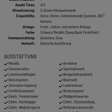
Anzahl Türen:
4/5
Klimatisierung:
3-Zonen-Klimaautomatik
Einparkhilfe:
Vorne, Hinten, Selbstlenkende Systeme, 360°-
Kamera
Airbags:
Front-, Seiten- und weitere Airbags
Farbe:
Schwarz Metallic (Deep Black Perleffekt)
Innenausstattung:
Alcantara, Grau
Herkunft:
Deutsche Ausführung
AUSSTATTUNG
Metallic
Armlehne
Sommerreifen
Sportfahrwerk
Leichtmetallfelgen
Berganfahrassistent
Notrufsystem
Bluetooth
Zentralverriegelung
Lederlenkrad
Fernlichtassistent
Bordcomputer
Elektr. Fensterheber
Müdigkeitswarner
Elektr. Heckklappe
Elektr. Sitzeinstellung
Elektr. Wegfahrsperre
Reifendruckkontrolle