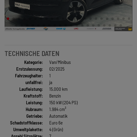
TECHNISCHE DATEN
Kategorie:
Van/Minibus
Erstzulassung:
02/2025
Fahrzeughalter:
1
unfallfrei:
ja
Laufleistung:
15.000 km
Kraftstoff:
Benzin
Leistung:
150 kW (204 PS)
Hubraum:
1.984 cm³
Getriebe:
Automatik
Schadstoffklasse:
Euro 6e
Umweltplakette:
4 (Grün)
Anzahl Sitzplätze:
7