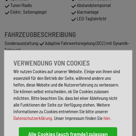
Tuner/Radio
Abstandstempomat
Elektr. Seitenspiegel
Alarmanlage
LED-Tagfahrlicht
FAHRZEUGBESCHREIBUNG
Sonderausstattung:
Adaptive Fahrwerksregelung (DCC) mit Dynamik-
Fahrwerk
Anhängerkupplung klappbar (elektr. Entriegelung)
VERWENDUNG VON COOKIES
Audio-Navigationssystem Discover Pro (Touchscreen-Farbdisplay 10",
inkl. Streaming & Internet)
Wir nutzen Cookies auf unserer Website. Einige von ihnen sind
Ausstattungs-Paket: Easy Open Basic
essenziell für den Betrieb der Seite, während andere uns
Fahrassistenz-Paket Advanced
helfen, diese Website und die Nutzererfahrung zu verbessern.
Fenster im Lade-/FG-Raum: - schiebbar, vorn links/rechts, Verglasung
Sie können selbst entscheiden, ob Sie Cookies zulassen
hinten abgedunkelt (65 %)
möchten. Bitte beachten Sie, dass bei einer Ablehnung nicht
Head-up-Display
alle Funktionen der Seite zur Verfügung stehen. Weitere
Lackierung: Perleffekt-Lackierung
Informationen zu Cookies entnehmen Sie bitte unserer
Lenkrad heizbar (Leder) mit Multifunktion und Schaltfunktion
Datenschutzerklärung
. Unser Impressum finden Sie
hier
.
LM-Felgen 8x19 (Halmstadt, schwarz glanzgedreht)
Multifunktionstisch verschiebbar