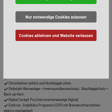
Panoramadach fest vorn und hinten (Tönungsgrad 90 %)
Park-Paket Advanced
Schließ-/Startsystem Keyless Advanced ohne Safesicherung
Sitz-Paket: 7-Sitzer, 2-2-3 (2 Einzelsitze, 2 Einzelsitze, 3 Einzelsitze)
inkl. Klapptische
Sitze im Fahrerhaus: Sitzheizung Fahrerhaus und Fahrgastraum
(2.Sitzreihe außen)
Serienausstattung:
Airbag Fahrer-/Beifahrerseite, Beifahrerairbag
abschaltbar
Audiosystem Ready 2 Discover (Touchscreen-Farbdisplay 10", inkl.
Streaming & Internet)
Außenspiegel elektr. verstell-, heiz- und anklappbar
Blinkleuchten LED in Außenspiegel integriert
Bodenbelag im Lade-/Fahrgastraum Teppich
Bremsscheiben vorn 17"
Chromleisten seitlich und Heckklappe unten
Diebstahl-Warnanlage + Innenraumüberwachung / Abschleppschutz +
Back-up-Horn
Digital Cockpit Pro (Instrumentenanzeige Digital)
Elektron. Stabilitäts-Programm (ESP) mit Bremskraftverstärker
elektro-mechanisch