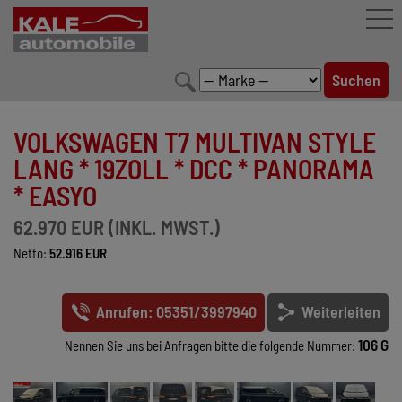
FAHRZEUGBESTAND
VOLKSWAGEN T7 MULTIVAN STYLE
LEISTUNGEN
LANG * 19ZOLL * DCC * PANORAMA
* EASYO
KONFIGURATOR
62.970 EUR (INKL. MWST.)
MARKENWELT
Netto:
52.916 EUR
UNTERNEHMEN
Anrufen: 05351/3997940
Weiterleiten
KONTAKT
106 G
Nennen Sie uns bei Anfragen bitte die folgende Nummer: