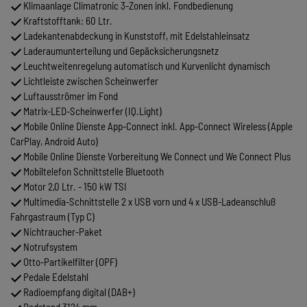
Klimaanlage Climatronic 3-Zonen inkl. Fondbedienung
Kraftstofftank: 60 Ltr.
Ladekantenabdeckung in Kunststoff, mit Edelstahleinsatz
Laderaumunterteilung und Gepäcksicherungsnetz
Leuchtweitenregelung automatisch und Kurvenlicht dynamisch
Lichtleiste zwischen Scheinwerfer
Luftausströmer im Fond
Matrix-LED-Scheinwerfer (IQ.Light)
Mobile Online Dienste App-Connect inkl. App-Connect Wireless (Apple
CarPlay, Android Auto)
Mobile Online Dienste Vorbereitung We Connect und We Connect Plus
Mobiltelefon Schnittstelle Bluetooth
Motor 2,0 Ltr. - 150 kW TSI
Multimedia-Schnittstelle 2 x USB vorn und 4 x USB-Ladeanschluß
Fahrgastraum (Typ C)
Nichtraucher-Paket
Notrufsystem
Otto-Partikelfilter (OPF)
Pedale Edelstahl
Radioempfang digital (DAB+)