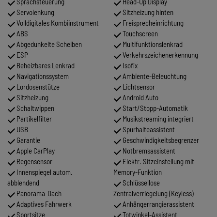
Sprachsteuerung
Head-Up Display
Servolenkung
Sitzheizung hinten
Volldigitales Kombiinstrument
Freisprecheinrichtung
ABS
Touchscreen
Abgedunkelte Scheiben
Multifunktionslenkrad
ESP
Verkehrszeichenerkennung
Beheizbares Lenkrad
Isofix
Navigationssystem
Ambiente-Beleuchtung
Lordosenstütze
Lichtsensor
Sitzheizung
Android Auto
Schaltwippen
Start/Stopp-Automatik
Partikelfilter
Musikstreaming integriert
USB
Spurhalteassistent
Garantie
Geschwindigkeitsbegrenzer
Apple CarPlay
Notbremsassistent
Regensensor
Elektr. Sitzeinstellung mit
Innenspiegel autom.
Memory-Funktion
abblendend
Schlüssellose
Panorama-Dach
Zentralverriegelung (Keyless)
Adaptives Fahrwerk
Anhängerrangierassistent
Sportsitze
Totwinkel-Assistent