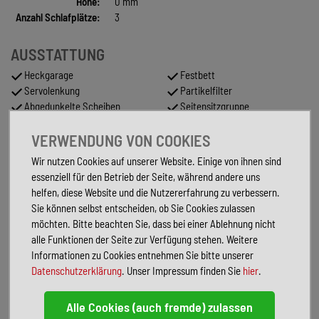
Höhe:
0 mm
Anzahl Schlafplätze:
3
AUSSTATTUNG
Heckgarage
Festbett
Servolenkung
Partikelfilter
Abgedunkelte Scheiben
Seitensitzgruppe
ABS
Garantie
VERWENDUNG VON COOKIES
ESP
Warmwasser
WC
Multifunktionslenkrad
Wir nutzen Cookies auf unserer Website. Einige von ihnen sind
Zentralverriegelung
Doppelbett im Heck
essenziell für den Betrieb der Seite, während andere uns
Tempomat
Lederlenkrad
helfen, diese Website und die Nutzererfahrung zu verbessern.
Navigationssystem
Tuner/Radio
Sie können selbst entscheiden, ob Sie Cookies zulassen
Standheizung
Markise
möchten. Bitte beachten Sie, dass bei einer Ablehnung nicht
alle Funktionen der Seite zur Verfügung stehen. Weitere
FAHRZEUGBESCHREIBUNG
Informationen zu Cookies entnehmen Sie bitte unserer
Datenschutzerklärung
. Unser Impressum finden Sie
hier
.
Inseratsnummer: 618
Allgemeines:
Modell 2026