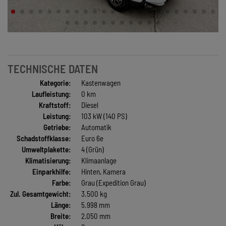
TECHNISCHE DATEN
Kategorie:
Kastenwagen
Laufleistung:
0 km
Kraftstoff:
Diesel
Leistung:
103 kW (140 PS)
Getriebe:
Automatik
Schadstoffklasse:
Euro 6e
Umweltplakette:
4 (Grün)
Klimatisierung:
Klimaanlage
Einparkhilfe:
Hinten, Kamera
Farbe:
Grau (Expedition Grau)
Zul. Gesamtgewicht:
3.500 kg
Länge:
5.998 mm
Breite:
2.050 mm