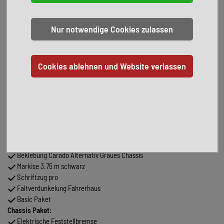
Fiat Ducato Chassis
Motorisierung: (103kW/140PS)
Automatikgetriebe
zGG.: 3.500 kg
Abgasnorm: Euro 6E
Wohnwelt: Grau
Sondermodell: Pro
Sofort verfügbar
Finanzierung möglich
Inzahlungnahme möglich
Pakete:
Pro:
Optik Paket 1
Dieseltank 90 l
Beklebung Carado Alternativ Graues Chassis
Markise 3.75 m schwarz
Schriftzug pro
Faltverdunkelung Fahrerhaus
Basic Paket
Chassis Paket:
Elektrische Feststellbremse