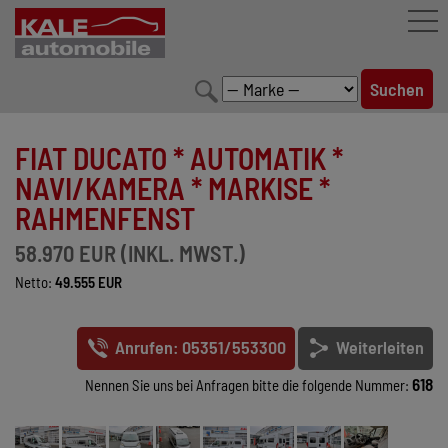
FAHRZEUGBESTAND
FIAT DUCATO * AUTOMATIK *
LEISTUNGEN
NAVI/KAMERA * MARKISE *
RAHMENFENST
KONFIGURATOR
58.970 EUR (INKL. MWST.)
MARKENWELT
Netto:
49.555 EUR
UNTERNEHMEN
Anrufen: 05351/553300
Weiterleiten
KONTAKT
618
Nennen Sie uns bei Anfragen bitte die folgende Nummer: