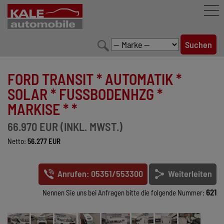
FAHRZEUGBESTAND
FORD TRANSIT * AUTOMATIK *
LEISTUNGEN
SOLAR * FUSSBODENHZG * M
ARKISE * *
KONFIGURATOR
66.970 EUR (INKL. MWST.)
MARKENWELT
Netto:
56.277 EUR
UNTERNEHMEN
Anrufen: 05351/553300
Weiterleiten
KONTAKT
621
Nennen Sie uns bei Anfragen bitte die folgende Nummer: