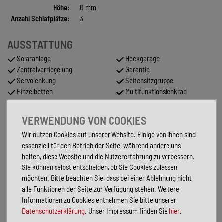
Höhe:
0 mm
Anzahl Schlafplätze:
3
AUSSTATTUNG
Solaranlage
Heckgarage
Zentralverriegelung
Garantie
Servolenkung
Seitensitzgruppe
Einzelbetten
Multifunktionslenkrad
ABS
WC
Separate Dusche
Lederlenkrad
VERWENDUNG VON COOKIES
ESP
Abgedunkelte Scheiben
Wir nutzen Cookies auf unserer Website. Einige von ihnen sind
Warmwasser
Markise
essenziell für den Betrieb der Seite, während andere uns
Standheizung
Bettumbau Sitzgruppe
helfen, diese Website und die Nutzererfahrung zu verbessern.
Tempomat
Metallic
Sie können selbst entscheiden, ob Sie Cookies zulassen
Partikelfilter
Tuner/Radio
möchten. Bitte beachten Sie, dass bei einer Ablehnung nicht
Festbett
alle Funktionen der Seite zur Verfügung stehen. Weitere
Informationen zu Cookies entnehmen Sie bitte unserer
FAHRZEUGBESCHREIBUNG
Datenschutzerklärung
. Unser Impressum finden Sie
hier
.
Inseratsnummer: 621