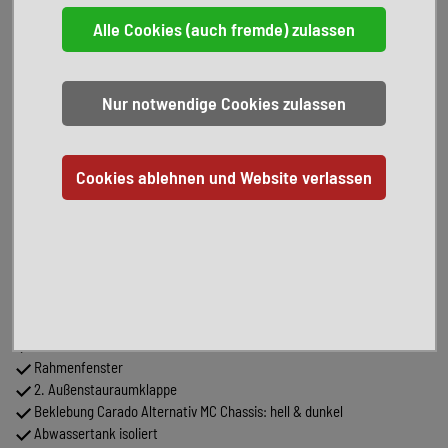
Allgemeines:
Modell 2026
Ford Transit Chassis
Motorisierung: (121kW/165PS)
Automatikgetriebe
Sondermodell: Edition 26
Wohnwelt: Grau
Sofort verfügbar
FImnanzierung möglich
Inzahlungnahme möglich
Pakete:
Edition 26:
Wohnwelt Grau
6,5x16 Zoll Alufelge schwarz
Design Applikation Heck
Fenster in Fronthaube
Rahmenfenster
2. Außenstauraumklappe
Beklebung Carado Alternativ MC Chassis: hell & dunkel
Abwassertank isoliert