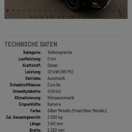
TECHNISCHE DATEN
Kategorie:
Teilintegrierter
Laufleistung:
0 km
Kraftstoff:
Diesel
Leistung:
121 kW (165 PS)
Getriebe:
Automatik
Schadstoffklasse:
Euro 6e
Umweltplakette:
4 (Grün)
Klimatisierung:
Klimaautomatik
Einparkhilfe:
Kamera
Farbe:
Silber Metallic (PolarSilber Metallic)
Zul. Gesamtgewicht:
3.500 kg
Länge:
7.410 mm
Breite:
2.320 mm