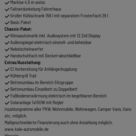
Markise 4.5 m weiss
Faltverdunkelung Fahrerhaus
Großer Kühlschrank 156 l mit separatem Frosterfach 29 l
Basic Paket
Chassis-Paket:
Klimaautomatik inkl. Audiosystem mit 12 Zoll Display
Außenspiegel elektrisch einstell- und beheizbar
Nebelscheinwerfer
Handschuhfach mit Deckel+abschließbar
Extras/Ausstattung:
El.Vorbereitung für Anhängerkupplung
Kühlergrill Trail
Bettenumbau im Bereich Sitzgruppe
Bettenumbau Einzelbett zu Doppelbett
Fußbodenerwärmung elektrisch im begehbaren Bereich
Solaranlage 1x100W mit Regler
Inzahlungnahme aller PKW, Wohnmobile, Wohnwagen, Camper Vans, Vans
etc. möglich.
Maßgeschneiderte Finanzierung auch ohne Anzahlung möglich.
www.kale-automobile.de
Hinweis: