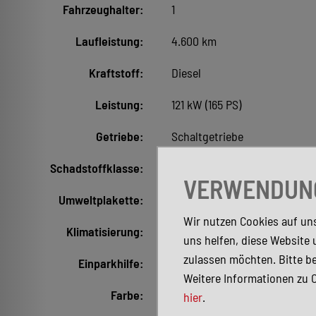
Fahrzeughalter:
1
Laufleistung:
4.600 km
Kraftstoff:
Diesel
Leistung:
121 kW (165 PS)
Getriebe:
Schaltgetriebe
Schadstoffklasse:
Euro6d
VERWENDUNG
Umweltplakette:
4 (Grün)
Wir nutzen Cookies auf uns
Klimatisierung:
Klimaanlage
uns helfen, diese Website 
zulassen möchten. Bitte be
Einparkhilfe:
Kamera
Weitere Informationen zu 
Farbe:
Weiß
hier
.