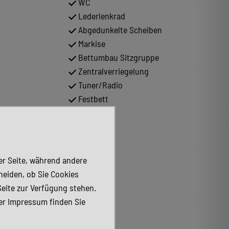
WC
Lederlenkrad
Abgedunkelte Scheiben
Markise
Bettumbau Sitzgruppe
Zentralverriegelung
Tuner/Radio
Festbett
der Seite, während andere
heiden, ob Sie Cookies
Seite zur Verfügung stehen.
er Impressum finden Sie