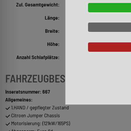
Zul. Gesamtgewicht:
3.500 kg
Länge:
7.410 mm
Breite:
232 mm
Höhe:
0 mm
Anzahl Schlafplätze:
3
FAHRZEUGBESCHREIBUNG
Inseratsnummer: 667
Allgemeines:
1.HAND / gepflegter Zustand
Citroen Jumper Chassis
Motorisierung: (121kW/165PS)