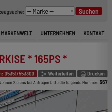
zeugsuche:
MARKENWELT
UNTERNEHMEN
KONTAKT
KISE * 165PS *
n: 05351/553300
Weiterleiten
Drucken
667
Nennen Sie uns bei Anfragen bitte die folgende Nummer: