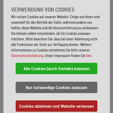
Fahrertüröffnung separat
Fahrassistenz-System: Parklenkassistent (Park Assist)
VERWENDUNG VON COOKIES
Innenleuchten im Lade-/FG-Raum und Heckklappenleuchte LED
Wir nutzen Cookies auf unserer Website. Einige von ihnen sind
Keyless-Start mit Safesicherung
essenziell für den Betrieb der Seite, während andere uns
Metallic-Lackierung
helfen, diese Website und die Nutzererfahrung zu verbessern.
Reserverad in Fahrbereifung (Leichtmetall)
Sie können selbst entscheiden, ob Sie Cookies zulassen
Sitze vorn ErgoComfort (inkl. Lendenwirbelstützen elektrisch)
möchten. Bitte beachten Sie, dass bei einer Ablehnung nicht
Winter-Paket Basis und Frontscheibe heizbar
alle Funktionen der Seite zur Verfügung stehen. Weitere
LM-Felgen 6,5J x 17 (Colombo, schwarz glänzend)
Informationen zu Cookies entnehmen Sie bitte unserer
Volkswagen Anschlussgarantie 3 Jahre,
max. 150.000 km
Datenschutzerklärung
. Unser Impressum finden Sie
hier
.
Serienausstattung:
2.Sitzreihe Sitzbank klapp-, wickel- und
herausnehmbar
Abfallbehälter
Ablagefächer in Dachkonsole
Airbag Fahrer-/Beifahrerseite, Beifahrerairbag abschaltbar
Audiosystem: Ready 2 Discover (Touchscreen 10", Vorbereitung
Navigationsfunktion)
Automatische Fahrlichtschaltung (ALS) mit Leaving Home / Coming-
Home-Lichtfunktion
Außenspiegel elektr. verstell-, heiz- und anklappbar
Außenspiegel schwarz lackiert, Türgriffe außen Wagenfarbe,