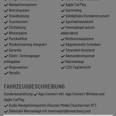
Navigationssystem
Apple CarPlay
Notrufsystem
Dachreling
Standheizung
Volldigitales Kombiinstrument
Touchscreen
Spurhalteassistent
Sitzheizung
Innenspiegel autom.
Winterpaket
abblendend
Partikelfilter
Notbremsassistent
Musikstreaming integriert
Abgedunkelte Scheiben
Garantie
Totwinkel-Assistent
Elektr. Seitenspiegel
Abstandstempomat
anklappbar
Alarmanlage
Regensensor
LED-Tagfahrlicht
Metallic
FAHRZEUGBESCHREIBUNG
Sonderausstattung:
App-Connect inkl. App-Connect Wireless und
Apple CarPlay
Audio-Navigationssystem Discover Media (Touchscreen 10")
Diebstahl-Warnanlage mit Innenraumüberwachung und