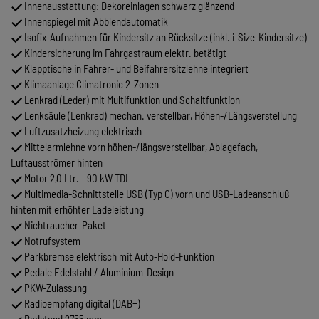
Innenausstattung: Dekoreinlagen schwarz glänzend
Innenspiegel mit Abblendautomatik
Isofix-Aufnahmen für Kindersitz an Rücksitze (inkl. i-Size-Kindersitze)
Kindersicherung im Fahrgastraum elektr. betätigt
Klapptische in Fahrer- und Beifahrersitzlehne integriert
Klimaanlage Climatronic 2-Zonen
Lenkrad (Leder) mit Multifunktion und Schaltfunktion
Lenksäule (Lenkrad) mechan. verstellbar, Höhen-/Längsverstellung
Luftzusatzheizung elektrisch
Mittelarmlehne vorn höhen-/längsverstellbar, Ablagefach,
Luftausströmer hinten
Motor 2,0 Ltr. - 90 kW TDI
Multimedia-Schnittstelle USB (Typ C) vorn und USB-Ladeanschluß
hinten mit erhöhter Ladeleistung
Nichtraucher-Paket
Notrufsystem
Parkbremse elektrisch mit Auto-Hold-Funktion
Pedale Edelstahl / Aluminium-Design
PKW-Zulassung
Radioempfang digital (DAB+)
Radstand 2755 mm