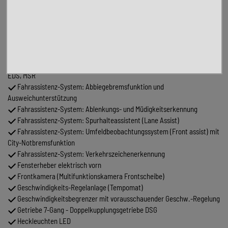
Abdeckung Schiebetürleiste schwarz
Bluetooth-Schnittstelle für Mobiltelefon
Dachreling silber
Digital Cockpit PRO (Instrumentenanzeige digital)
Einparkhilfe vorn und hinten
Elektron. Stabilitäts-Programm (ESP) Bremsassistent, ASR/ABS,
EDS, MSR
Fahrassistenz-System: Abbiegebremsfunktion und
Ausweichunterstützung
Fahrassistenz-System: Ablenkungs- und Müdigkeitserkennung
Fahrassistenz-System: Spurhalteassistent (Lane Assist)
Fahrassistenz-System: Umfeldbeobachtungssystem (Front assist) mit
City-Notbremsfunktion
Fahrassistenz-System: Verkehrszeichenerkennung
Fensterheber elektrisch vorn
Frontkamera (Multifunktionskamera Frontscheibe)
Geschwindigkeits-Regelanlage (Tempomat)
Geschwindigkeitsbegrenzer mit vorausschauender Geschw.-Regelung
Getriebe 7-Gang - Doppelkupplungsgetriebe DSG
Heckleuchten LED