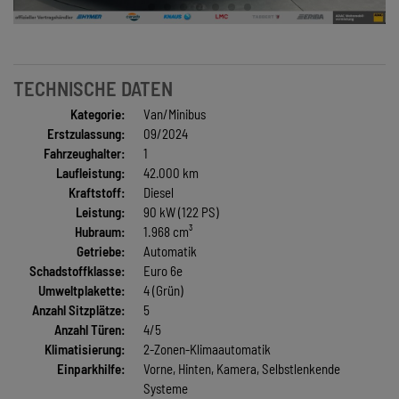
TECHNISCHE DATEN
Kategorie:
Van/Minibus
Erstzulassung:
09/2024
Fahrzeughalter:
1
Laufleistung:
42.000 km
Kraftstoff:
Diesel
Leistung:
90 kW (122 PS)
Hubraum:
1.968 cm³
Getriebe:
Automatik
Schadstoffklasse:
Euro 6e
Umweltplakette:
4 (Grün)
Anzahl Sitzplätze:
5
Anzahl Türen:
4/5
Klimatisierung:
2-Zonen-Klimaautomatik
Einparkhilfe:
Vorne, Hinten, Kamera, Selbstlenkende
Systeme