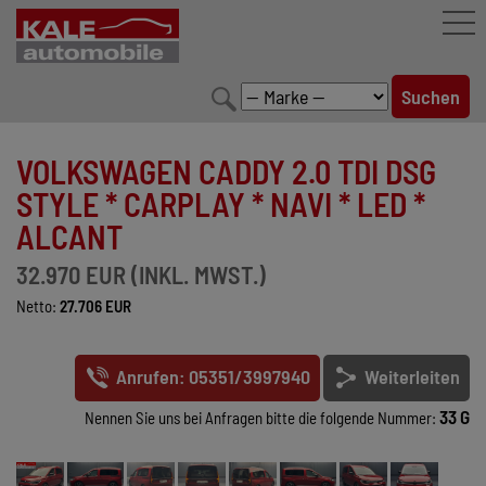
FAHRZEUGBESTAND
VOLKSWAGEN CADDY 2.0 TDI DSG
LEISTUNGEN
STYLE * CARPLAY * NAVI * LED *
ALCANT
KONFIGURATOR
32.970 EUR (INKL. MWST.)
MARKENWELT
Netto:
27.706 EUR
UNTERNEHMEN
Anrufen: 05351/3997940
Weiterleiten
KONTAKT
33 G
Nennen Sie uns bei Anfragen bitte die folgende Nummer: