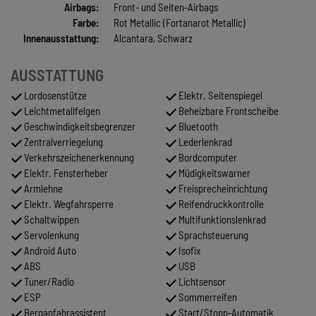
Airbags:
Front- und Seiten-Airbags
Farbe:
Rot Metallic (Fortanarot Metallic)
Innenausstattung:
Alcantara, Schwarz
AUSSTATTUNG
Lordosenstütze
Elektr. Seitenspiegel
Leichtmetallfelgen
Beheizbare Frontscheibe
Geschwindigkeitsbegrenzer
Bluetooth
Zentralverriegelung
Lederlenkrad
Verkehrszeichenerkennung
Bordcomputer
Elektr. Fensterheber
Müdigkeitswarner
Armlehne
Freisprecheinrichtung
Elektr. Wegfahrsperre
Reifendruckkontrolle
Schaltwippen
Multifunktionslenkrad
Servolenkung
Sprachsteuerung
Android Auto
Isofix
ABS
USB
Tuner/Radio
Lichtsensor
ESP
Sommerreifen
Berganfahrassistent
Start/Stopp-Automatik