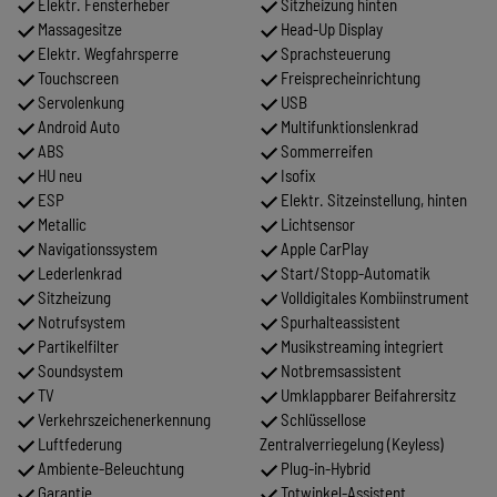
Elektr. Fensterheber
Sitzheizung hinten
Massagesitze
Head-Up Display
Elektr. Wegfahrsperre
Sprachsteuerung
Touchscreen
Freisprecheinrichtung
Servolenkung
USB
Android Auto
Multifunktionslenkrad
ABS
Sommerreifen
HU neu
Isofix
ESP
Elektr. Sitzeinstellung, hinten
Metallic
Lichtsensor
Navigationssystem
Apple CarPlay
Lederlenkrad
Start/Stopp-Automatik
Sitzheizung
Volldigitales Kombiinstrument
Notrufsystem
Spurhalteassistent
Partikelfilter
Musikstreaming integriert
Soundsystem
Notbremsassistent
TV
Umklappbarer Beifahrersitz
Verkehrszeichenerkennung
Schlüssellose
Luftfederung
Zentralverriegelung (Keyless)
Ambiente-Beleuchtung
Plug-in-Hybrid
Garantie
Totwinkel-Assistent