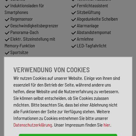
Induktionsladen für
Fernlichtassistent
Smartphones
Sitzbelüftung
Regensensor
Abgedunkelte Scheiben
Geschwindigkeitsbegrenzer
Alarmanlage
Panorama-Dach
Abstandstempomat
Elektr. Sitzeinstellung mit
Armlehne
Memory-Funktion
LED-Tagfahrlicht
Sportsitze
Tuner/Radio
Elektr. Seitenspiegel
VERWENDUNG VON COOKIES
Wir nutzen Cookies auf unserer Website. Einige von ihnen sind
FAHRZEUGBESCHREIBUNG
essenziell für den Betrieb der Seite, während andere uns
Sonderausstattung:
helfen, diese Website und die Nutzererfahrung zu verbessern.
Adaptive Scheibenwischeranlage (Magic Vision Control) beheizt
Sie können selbst entscheiden, ob Sie Cookies zulassen
Airbag im Fond
möchten. Bitte beachten Sie, dass bei einer Ablehnung nicht
Ascher anstelle Ablagefach
alle Funktionen der Seite zur Verfügung stehen. Weitere
Ausstattungs-Paket USB Plus
Informationen zu Cookies entnehmen Sie bitte unserer
Auto-Telefonie (Telefonmodul Bluetooth)
Datenschutzerklärung
. Unser Impressum finden Sie
hier
.
Bremsanlage mit großen Bremsscheiben (Hochleistungs-