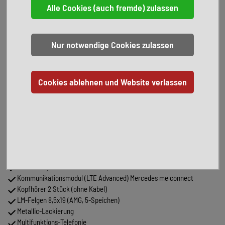
Bremssystem)
Business-Telefonie im Fond
Chauffeur-Paket
Designgurtschlösser
Diebstahlschutz-Paket Plus
Digital Light
Executive-Sitze
Exklusiv-Paket
Feuerlöscher
Gurtairbag (Beltbag) hinten
Hinterachslenkung 10° Lenkwinkelanpassung
Induktionsladeschale für Smartphone im Fond
Innenausstattung: Holz Wurzelnuss
Innenhimmel designo Dinamica
Keyless-Go Startanlage und Zentralverriegelung
Klimaanlage im Fond
Kommunikationsmodul (LTE Advanced) Mercedes me connect
Kopfhörer 2 Stück (ohne Kabel)
LM-Felgen 8,5x19 (AMG, 5-Speichen)
Metallic-Lackierung
Multifunktions-Telefonie