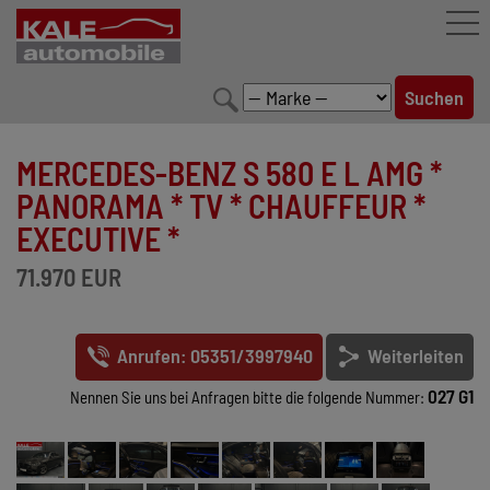
FAHRZEUGBESTAND
MERCEDES-BENZ S 580 E L AMG *
LEISTUNGEN
PANORAMA * TV * CHAUFFEUR *
EXECUTIVE *
KONFIGURATOR
71.970 EUR
MARKENWELT
UNTERNEHMEN
Anrufen: 05351/3997940
Weiterleiten
KONTAKT
027 G1
Nennen Sie uns bei Anfragen bitte die folgende Nummer: