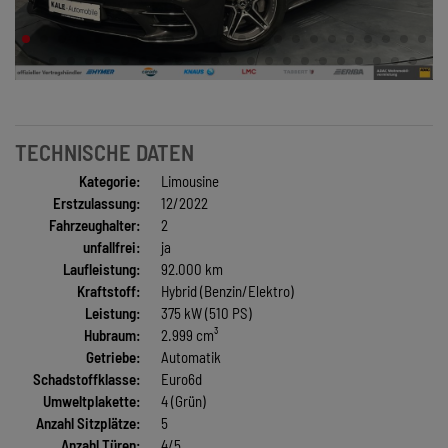
TECHNISCHE DATEN
Kategorie:
Limousine
Erstzulassung:
12/2022
Fahrzeughalter:
2
unfallfrei:
ja
Laufleistung:
92.000 km
Kraftstoff:
Hybrid (Benzin/Elektro)
Leistung:
375 kW (510 PS)
Hubraum:
2.999 cm³
Getriebe:
Automatik
Schadstoffklasse:
Euro6d
Umweltplakette:
4 (Grün)
Anzahl Sitzplätze:
5
Anzahl Türen:
4/5