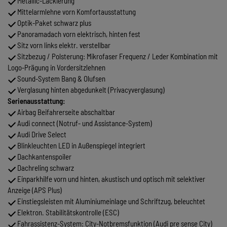
Metallic-Lackierung
Mittelarmlehne vorn Komfortausstattung
Optik-Paket schwarz plus
Panoramadach vorn elektrisch, hinten fest
Sitz vorn links elektr. verstellbar
Sitzbezug / Polsterung: Mikrofaser Frequenz / Leder Kombination mit
Logo-Prägung in Vordersitzlehnen
Sound-System Bang & Olufsen
Verglasung hinten abgedunkelt (Privacyverglasung)
Serienausstattung:
Airbag Beifahrerseite abschaltbar
Audi connect (Notruf- und Assistance-System)
Audi Drive Select
Blinkleuchten LED in Außenspiegel integriert
Dachkantenspoiler
Dachreling schwarz
Einparkhilfe vorn und hinten, akustisch und optisch mit selektiver
Anzeige (APS Plus)
Einstiegsleisten mit Aluminiumeinlage und Schriftzug, beleuchtet
Elektron. Stabilitätskontrolle (ESC)
Fahrassistenz-System: City-Notbremsfunktion (Audi pre sense City)