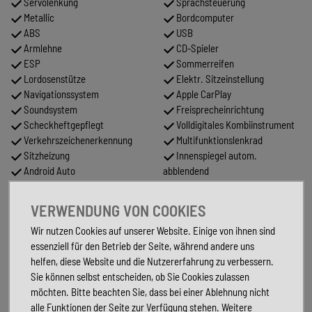
Servolenkung
Sprachsteuerung
Metallic
Bordcomputer
ABS
USB
Armlehne
CD-Spieler
ESP
Sommerreifen
Lordosenstütze
Elektr. Sitzeinstellung
Navigationssystem
Apple CarPlay
Soundsystem
Freisprecheinrichtung
Scheckheftgepflegt
Volldigitales Kombiinstrument
Verkehrszeichenerkennung
Multifunktionslenkrad
Sitzheizung
Innenspiegel autom.
Android Auto
abblendend
Partikelfilter
Isofix
Geschwindigkeitsbegrenzer
Abgedunkelte Scheiben
VERWENDUNG VON COOKIES
Garantie
Lichtsensor
Wir nutzen Cookies auf unserer Website. Einige von ihnen sind
Tuner/Radio
Abstandstempomat
essenziell für den Betrieb der Seite, während andere uns
Regensensor
Start/Stopp-Automatik
helfen, diese Website und die Nutzererfahrung zu verbessern.
LED-Tagfahrlicht
Sie können selbst entscheiden, ob Sie Cookies zulassen
möchten. Bitte beachten Sie, dass bei einer Ablehnung nicht
FAHRZEUGBESCHREIBUNG
alle Funktionen der Seite zur Verfügung stehen. Weitere