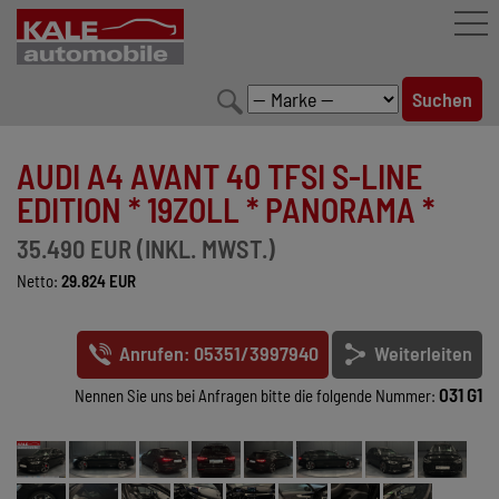
FAHRZEUGBESTAND
AUDI A4 AVANT 40 TFSI S-LINE
LEISTUNGEN
EDITION * 19ZOLL * PANORAMA *
KONFIGURATOR
35.490 EUR (INKL. MWST.)
Netto:
29.824 EUR
MARKENWELT
UNTERNEHMEN
Anrufen: 05351/3997940
Weiterleiten
KONTAKT
031 G1
Nennen Sie uns bei Anfragen bitte die folgende Nummer: