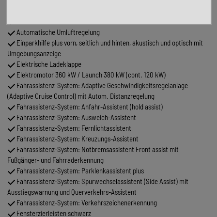
Audi connect (Notruf- und Assistance-System)
Audi connect plus (Internetbasierende Dienste)
Audi Drive Select
Automatische Umluftregelung
Einparkhilfe plus vorn, seitlich und hinten, akustisch und optisch mit
Umgebungsanzeige
Elektrische Ladeklappe
Elektromotor 360 kW / Launch 380 kW (cont. 120 kW)
Fahrassistenz-System: Adaptive Geschwindigkeitsregelanlage
(Adaptive Cruise Control) mit Autom. Distanzregelung
Fahrassistenz-System: Anfahr-Assistent (hold assist)
Fahrassistenz-System: Ausweich-Assistent
Fahrassistenz-System: Fernlichtassistent
Fahrassistenz-System: Kreuzungs-Assistent
Fahrassistenz-System: Notbremsassistent Front assist mit
Fußgänger- und Fahrraderkennung
Fahrassistenz-System: Parklenkassistent plus
Fahrassistenz-System: Spurwechselassistent (Side Assist) mit
Ausstiegswarnung und Querverkehrs-Assistent
Fahrassistenz-System: Verkehrszeichenerkennung
Fensterzierleisten schwarz