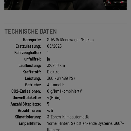
TECHNISCHE DATEN
Kategorie:
SUV/Geländewagen/Pickup
Erstzulassung:
06/2025
Fahrzeughalter:
1
unfallfrei:
ja
Laufleistung:
32.850 km
Kraftstoff:
Elektro
Leistung:
360 kW (489 PS)
Getriebe:
Automatik
CO2-Emissionen:
0 g/km (kombiniert)*
Umweltplakette:
4 (Grün)
Anzahl Sitzplätze:
5
Anzahl Türen:
4/5
Klimatisierung:
3-Zonen-Klimaautomatik
Einparkhilfe:
Vorne, Hinten, Selbstlenkende Systeme, 360°-
Kamera