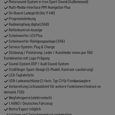
Motorsound-System e-tron Sport Sound (Außensound)
Multi-Media-Interface MMI Navigation Plus
On-Board-Ladegerät (bis 11 kW)
Progressivlenkung
Radioempfang digital (DAB)
Reifenkontroll-Anzeige
Scheinwerfer LED Plus
Scheinwerfer-Reinigungsanlage (SRA)
Service-System: Plug & Charge
Sitzbezug / Polsterung: Leder / Kunstleder mono.pur 550
Kombination mit Logo-Prägung
Sound-System DSP / Audi Sound-System
Stoßfänger Sport-Design (S-Modell, Kontrast-Lackierung)
LED-Tagfahrlicht
USB-Ladeanschlüsse (2-fach, Typ C) für Fondpassagiere
Vorbereitung Lichtassistent für weitere Funktionen (feature on
demand, FOD)
Wegfahrsperre (elektronisch)
1.HAND / Deutsches Fahrzeug
Netto/Export möglich
Irrtümer und Zwischenverkauf vorbehalten....