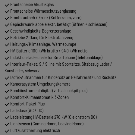
Frontscheibe Akustikglas
Frontscheibe Wärmeschutzverglasung
Frontstaufach / Frunk (Kofferraum, vorn)
Gepäckraumklappe elektr. betätigt (öffnen + schliessen)
Geschwindigkeits-Begrenzeranlage
Getriebe 2-Gang für Elektrofahrzeug
Heizungs-/Klimaanlage: Wärmepumpe
HV-Batterie 100 kWh brutto / 94,9 kWh netto
Induktionsladeschale für Smartphone (Telefonablage)
Interieur-Paket: S / S line mit Sportsitze, Sitzbezug Leder /
Kunstleder, schwarz
Isofix-Aufnahmen für Kindersitz an Beifahrersitz und Rücksitz
Kamerasystem Umgebungskamera
Kombiinstrument digital (virtual cockpit plus)
Komfort-Klimaautomatik 3-Zonen
Komfort-Paket Plus
Ladedose (AC / DC)
Ladeleistung HV-Batterie 270 kW (Gleichstrom DC)
Lichtsensor (Coming Home, Leaving Home)
Luftzusatzheizung elektrisch