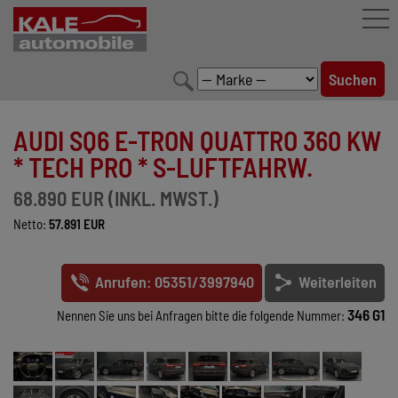
FAHRZEUGBESTAND
AUDI SQ6 E-TRON QUATTRO 360 KW
LEISTUNGEN
* TECH PRO * S-LUFTFAHRW.
KONFIGURATOR
68.890 EUR (INKL. MWST.)
Netto:
57.891 EUR
MARKENWELT
UNTERNEHMEN
Anrufen: 05351/3997940
Weiterleiten
KONTAKT
346 G1
Nennen Sie uns bei Anfragen bitte die folgende Nummer: