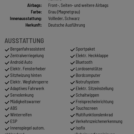
Airbags:
Front-, Seiten- und weitere Airbags
Farbe:
Grau (Magnetgrau)
Innenausstattung:
Vollleder, Schwarz
Herkunft:
Deutsche Ausführung
AUSSTATTUNG
Berganfahrassistent
Sportpaket
Zentralverriegelung
Elektr. Heckklappe
Android Auto
Bluetooth
Elektr. Fensterheber
Lordosenstütze
Sitzheizung hinten
Bordcomputer
Elektr. Wegfahrsperre
Notrufsystem
Adaptives Fahrwerk
Elektr. Sitzeinstellung
Servolenkung
Schaltwippen
Müdigkeitswarner
Freisprecheinrichtung
ABS
Touchscreen
Winterreifen
Multifunktionslenkrad
ESP
Verkehrszeichenerkennung
Innenspiegel autom.
Isofix