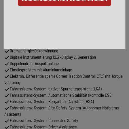
Audiobedienung am Lenkrad
Automatische Fahrlichtschaltung / Lichtsensor
Außen-/Innenspiegel mit Abblendautomatik
Außenspiegel elektr. anklappbar
Außenspiegel elektr. verstell- und heizbar, beide
Betätigung Heckklappe/-Deckel automatisch
Blinkleuchten LED in Außenspiegel integriert
Bremsenergierückgewinnung
Digitale Instrumentierung 12,3"-Display 2. Generation
Doppelendrohr Auspuffanlage
Einstiegsleisten mit Aluminiumeinlage
Elektron. Differentialsperre Corner Traction Control (CTC) mit Torque
Vectoring
Fahrassistenz-System: aktiver Spurhalteassistent (LKA)
Fahrassistenz-System: Automatische Stabilitätskontrolle ESC
Fahrassistenz-System: Berganfahr-Assistent (HSA)
Fahrassistenz-System: City-Safety-System (Autonomer Notbrems-
Assistent)
Fahrassistenz-System: Connected Safety
Fahrassistenz-System: Driver Assistance