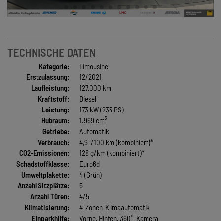
TECHNISCHE DATEN
Kategorie:
Limousine
Erstzulassung:
12/2021
Laufleistung:
127.000 km
Kraftstoff:
Diesel
Leistung:
173 kW (235 PS)
Hubraum:
1.969 cm³
Getriebe:
Automatik
Verbrauch:
4,9 l/100 km (kombiniert)*
CO2-Emissionen:
128 g/km (kombiniert)*
Schadstoffklasse:
Euro6d
Umweltplakette:
4 (Grün)
Anzahl Sitzplätze:
5
Anzahl Türen:
4/5
Klimatisierung:
4-Zonen-Klimaautomatik
Einparkhilfe:
Vorne, Hinten, 360°-Kamera