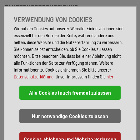
FAHRZEUGBESCHREIBUNG
Sonderausstattung:
VERWENDUNG VON COOKIES
Frontscheibe heizbar
Wir nutzen Cookies auf unserer Website. Einige von ihnen sind
Licht-Paket
essenziell für den Betrieb der Seite, während andere uns
LM-Felgen 8,5x19 (5-Doppelspeichen, Diamantschnitt / Graphitoptik)
helfen, diese Website und die Nutzererfahrung zu verbessern.
Metallic-Lackierung
Sie können selbst entscheiden, ob Sie Cookies zulassen
Parkassistent-Paket
möchten. Bitte beachten Sie, dass bei einer Ablehnung nicht
Reserverad als Notrad
alle Funktionen der Seite zur Verfügung stehen. Weitere
Rückfahrkamera mit 360° Surround View
Informationen zu Cookies entnehmen Sie bitte unserer
Seitenscheiben Akustikglas
Datenschutzerklärung
. Unser Impressum finden Sie
hier
.
Service-System: Google Services
Sitz-Komfort-Paket
Standheizung
Xenium-Paket
Serienausstattung:
Airbag Beifahrerseite abschaltbar
Anhänger-Stabilisierungs-Programm (TSA) Vorbereitung
Anti-Blockier-System (ABS) mit elektr. Bremskraftverstärker
Antriebsart: Allradantrieb
Applikationen an den Seitenfenstern Chrom