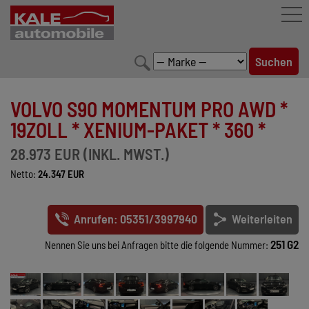
FAHRZEUGBESTAND
VOLVO S90 MOMENTUM PRO AWD *
LEISTUNGEN
19ZOLL * XENIUM-PAKET * 360 *
KONFIGURATOR
28.973 EUR (INKL. MWST.)
Netto:
24.347 EUR
MARKENWELT
UNTERNEHMEN
Anrufen: 05351/3997940
Weiterleiten
KONTAKT
251 G2
Nennen Sie uns bei Anfragen bitte die folgende Nummer: