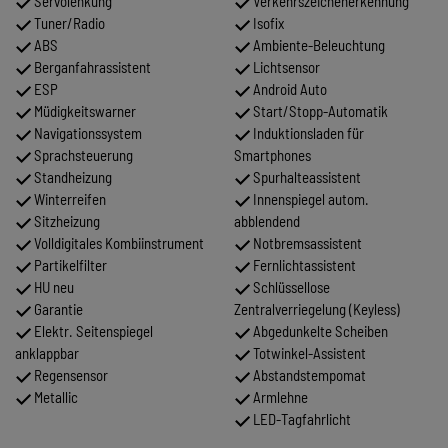
Servolenkung
Verkehrszeichenerkennung
Tuner/Radio
Isofix
ABS
Ambiente-Beleuchtung
Berganfahrassistent
Lichtsensor
ESP
Android Auto
Müdigkeitswarner
Start/Stopp-Automatik
Navigationssystem
Induktionsladen für
Sprachsteuerung
Smartphones
Standheizung
Spurhalteassistent
Winterreifen
Innenspiegel autom.
Sitzheizung
abblendend
Volldigitales Kombiinstrument
Notbremsassistent
Partikelfilter
Fernlichtassistent
HU neu
Schlüssellose
Garantie
Zentralverriegelung (Keyless)
Elektr. Seitenspiegel
Abgedunkelte Scheiben
anklappbar
Totwinkel-Assistent
Regensensor
Abstandstempomat
Metallic
Armlehne
LED-Tagfahrlicht