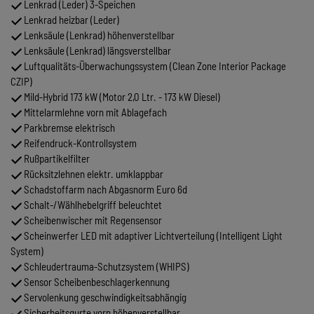
Lenkrad (Leder) 3-Speichen
Lenkrad heizbar (Leder)
Lenksäule (Lenkrad) höhenverstellbar
Lenksäule (Lenkrad) längsverstellbar
Luftqualitäts-Überwachungssystem (Clean Zone Interior Package
CZIP)
Mild-Hybrid 173 kW (Motor 2,0 Ltr. - 173 kW Diesel)
Mittelarmlehne vorn mit Ablagefach
Parkbremse elektrisch
Reifendruck-Kontrollsystem
Rußpartikelfilter
Rücksitzlehnen elektr. umklappbar
Schadstoffarm nach Abgasnorm Euro 6d
Schalt-/Wählhebelgriff beleuchtet
Scheibenwischer mit Regensensor
Scheinwerfer LED mit adaptiver Lichtverteilung (Intelligent Light
System)
Schleudertrauma-Schutzsystem (WHIPS)
Sensor Scheibenbeschlagerkennung
Servolenkung geschwindigkeitsabhängig
Sicherheitsgurte vorn höhenverstellbar