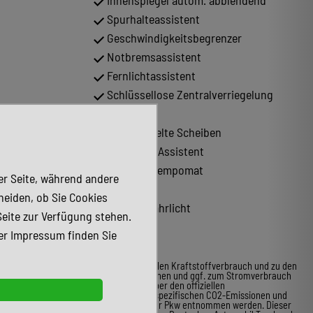
Innenspiegel autom. abblendend
Spurhalteassistent
Geschwindigkeitsbegrenzer
Notbremsassistent
Fernlichtassistent
Schlüssellose Zentralverriegelung
(Keyless)
Abgedunkelte Scheiben
t Memory-
Totwinkel-Assistent
Abstandstempomat
der Seite, während andere
Armlehne
heiden, ob Sie Cookies
LED-Tagfahrlicht
Seite zur Verfügung stehen.
er Impressum finden Sie
* Weitere Informationen zum offiziellen Kraftstoffverbrauch und zu den
offiziellen spezifischen CO2-Emissionen und ggf. zum Stromverbrauch
neuer Pkw können dem Leitfaden über den offiziellen
Kraftstoffverbrauch, die offiziellen spezifischen CO2-Emissionen und
den offiziellen Stromverbrauch neuer Pkw entnommen werden. Dieser