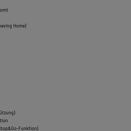
romt
eaving Home)
ützung)
tion
 Stop&Go-Funktion)