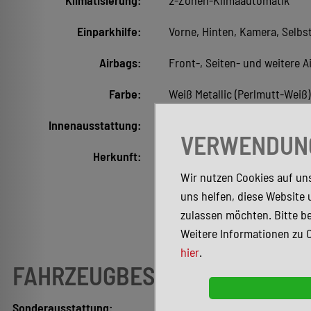
Klimatisierung:
2-Zonen-Klimaautomatik
Einparkhilfe:
Vorne, Hinten, Kamera, Selb
Airbags:
Front-, Seiten- und weitere A
Farbe:
Weiß Metallic (Perlmutt-Weiß)
Innenausstattung:
Vollleder, Schwarz
VERWENDUNG
Herkunft:
Deutsche Ausführung
Wir nutzen Cookies auf uns
uns helfen, diese Website 
zulassen möchten. Bitte be
Weitere Informationen zu 
hier
.
FAHRZEUGBESCHREIBUNG
Sonderausstattung: