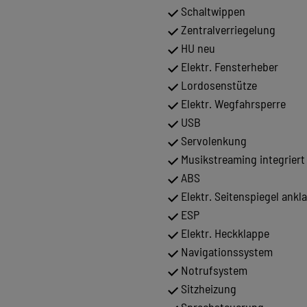
Schaltwippen
Zentralverriegelung
HU neu
Elektr. Fensterheber
Lordosenstütze
Elektr. Wegfahrsperre
USB
Servolenkung
Musikstreaming integriert
ABS
Elektr. Seitenspiegel ankl
ESP
Elektr. Heckklappe
Navigationssystem
Notrufsystem
Sitzheizung