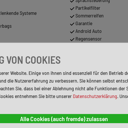
Sprachsteuerung
Partikelfilter
stlenkende Systeme
Sommerreifen
Garantie
irbags
Android Auto
Regensensor
Gepäckraumabtrennung
Panorama-Dach
 VON COOKIES
Elektr. Sitzeinstellung mi
Funktion
erer Website. Einige von ihnen sind essenziell für den Betrieb 
Sportsitze
und die Nutzererfahrung zu verbessern. Sie können selbst entsc
Tuner/Radio
achten Sie, dass bei einer Ablehnung nicht alle Funktionen der 
Elektr. Seitenspiegel
Cookies entnehmen Sie bitte unserer
Datenschutzerklärung
. Uns