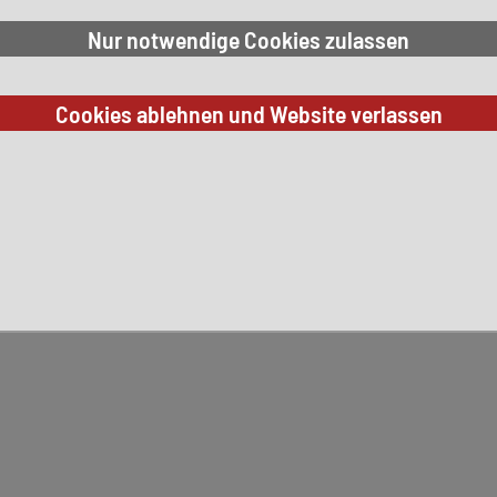
chliessen, sensorgesteuert)
emmschutz