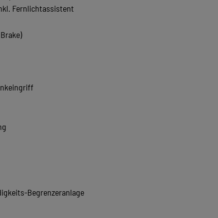
l. Fernlichtassistent
 Brake)
nkeingriff
ng
igkeits-Begrenzeranlage