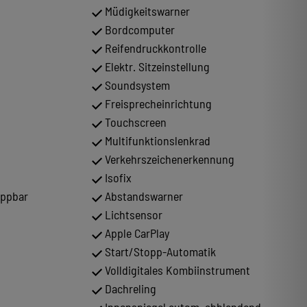
Müdigkeitswarner
Bordcomputer
Reifendruckkontrolle
Elektr. Sitzeinstellung
Soundsystem
Freisprecheinrichtung
Touchscreen
Multifunktionslenkrad
Verkehrszeichenerkennung
Isofix
appbar
Abstandswarner
Lichtsensor
Apple CarPlay
Start/Stopp-Automatik
Volldigitales Kombiinstrument
Dachreling