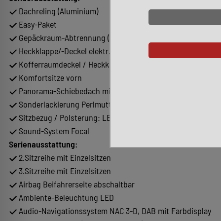
Dachreling (Aluminium)
Easy-Paket
Gepäckraum-Abtrennung (Netz)
Heckklappe/-Deckel elektr. betätigt (öffnen + schliessen)
Kofferraumdeckel / Heckklappe elektr. betätigt (öffnen + s
Komfortsitze vorn
Panorama-Schiebedach mit Intervallschaltung und Einkl
Sonderlackierung Perlmutt-Weiß
Sitzbezug / Polsterung: LEDER Club (schwarz)
Sound-System Focal
Serienausstattung:
2.Sitzreihe mit Einzelsitzen
3.Sitzreihe mit Einzelsitzen
Airbag Beifahrerseite abschaltbar
Ambiente-Beleuchtung LED
Audio-Navigationssystem NAC 3-D, DAB mit Farbdisplay