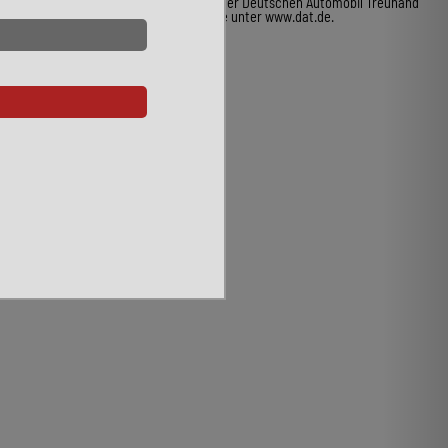
ist an allen Verkaufsstellen und bei der Deutschen Automobil Treuhand
GmbH unentgeltlich erhältlich, sowie unter www.dat.de.