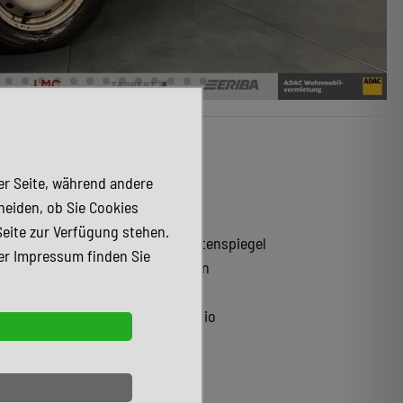
G
der Seite, während andere
ABS
heiden, ob Sie Cookies
Armlehne
Seite zur Verfügung stehen.
Elektr. Seitenspiegel
er Impressum finden Sie
Stahlfelgen
CD-Spieler
Tuner/Radio