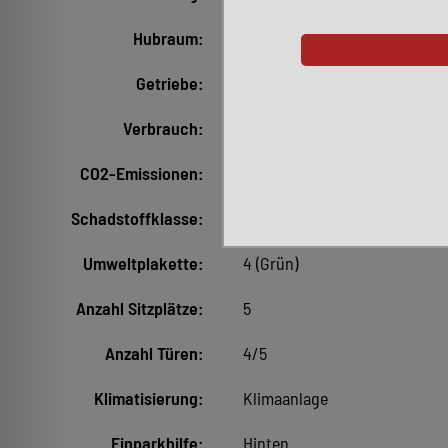
Hubraum:
1.598 cm³
Getriebe:
Schaltgetriebe
Verbrauch:
7,3 l/100 km (kombiniert)*
CO2-Emissionen:
175 g/km (kombiniert)*
Schadstoffklasse:
Euro4
Umweltplakette:
4 (Grün)
Anzahl Sitzplätze:
5
Anzahl Türen:
4/5
Klimatisierung:
Klimaanlage
Einparkhilfe:
Hinten