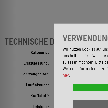
VERWENDUNG
TECHNISCHE DATEN
Wir nutzen Cookies auf uns
Kategorie:
Limousine
uns helfen, diese Website 
zulassen möchten. Bitte be
Erstzulassung:
04/2006
Weitere Informationen zu 
Fahrzeughalter:
2
hier
.
Laufleistung:
189.000 km
Kraftstoff:
Autogas (LPG)
Leistung:
64 kW (87 PS)