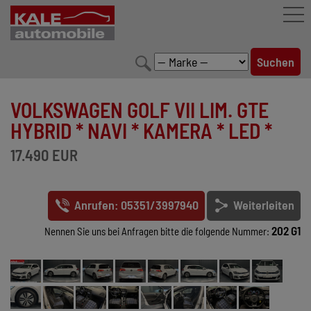
FAHRZEUGBESTAND
VOLKSWAGEN GOLF VII LIM. GTE
LEISTUNGEN
HYBRID * NAVI * KAMERA * LED *
KONFIGURATOR
17.490 EUR
MARKENWELT
Anrufen: 05351/3997940
Weiterleiten
UNTERNEHMEN
202 G1
Nennen Sie uns bei Anfragen bitte die folgende Nummer:
KONTAKT