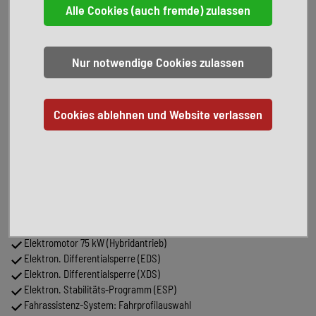
Ambiente-Beleuchtung
Audiosystem Composition Media (Touchscreen, Radio/CD-Player, MP3,
Bluetooth)
Ausstattung GTE
Auto-Hold-Funktion
Außenspiegel elektr. verstell- und heizbar
Außenspiegel mit autom. Absenkfunktion, rechts
Blinkleuchte in Außenspiegel integriert
Bremsassistent
Chrom-Paket 2
Dachhimmel Stoff, schwarz
Dachspoiler
Durchladeeinrichtung (Mittelarmlehne hinten)
Einparkhilfe vorn und hinten
Einstiegsleisten (Edelstahl) vorn, beleuchtet
Elektromotor 75 kW (Hybridantrieb)
Elektron. Differentialsperre (EDS)
Elektron. Differentialsperre (XDS)
Elektron. Stabilitäts-Programm (ESP)
Fahrassistenz-System: Fahrprofilauswahl