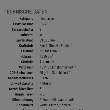
TECHNISCHE DATEN
Kategorie:
Limousine
Erstzulassung:
02/2018
Fahrzeughalter:
2
unfallfrei:
ja
Laufleistung:
89.000 km
Kraftstoff:
Hybrid (Benzin/Elektro)
Leistung:
150 kW (204 PS)
Hubraum:
1.395 cm³
Getriebe:
Automatik
Verbrauch:
1,6 l/100 km (kombiniert)*
CO2-Emissionen:
36 g/km (kombiniert)*
Schadstoffklasse:
Euro6
Umweltplakette:
4 (Grün)
Anzahl Sitzplätze:
5
Anzahl Türen:
4/5
Klimatisierung:
2-Zonen-Klimaautomatik
Einparkhilfe:
Vorne, Hinten, Kamera