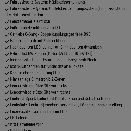
Fahrassistenz-System: Müdigkeitserkennung
Fahrassistenz-System: Umfeldbeobachtungssystem (Front assist) mit
City-Notbremsfunktion
Fensterheber elektrisch
Fußraumbeleuchtung vorn LED
Getriebe 6-Gang - Doppelkupplungsgetriebe DSG
Handschuhfach mit Kühlfunktion
Heckleuchten LED, dunkelrot, Blinkleuchten dynamisch
Hybrid 150 kW Plug-in (Motor 1,4 Ltr. - 110 kW TSI)
Innenausstattung: Dekoreinlagen Honeycomb Black
Isofix-Aufnahmen für Kindersitz an Rücksitz
Kennzeichenbeleuchtung LED
Klimaanlage Climatronic 2-Zonen
Lendenwirbelstütze Sitz vorn links
Lendenwirbelstütze Sitz vorn rechts
Lenkrad (Sport/Leder) mit Multifunktion und Schaltfunktion
Lenksäule (Lenkrad) mechan. verstellbar, Höhen-/Längsverstellung
Leseleuchten vorn und hinten LED
LM-Felgen
Mittelarmlehne vorn
Modellpflege