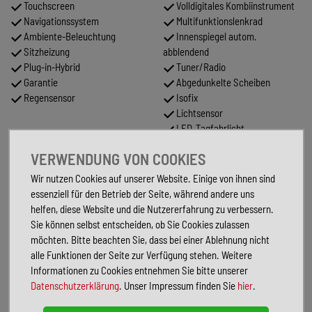
Touchscreen
Volldigitales Kombiinstrument
Navigationssystem
Multifunktionslenkrad
Ambiente-Beleuchtung
Innenspiegel autom.
Sitzheizung
abblendend
Plug-in-Hybrid
Tuner/Radio
Garantie
Abgedunkelte Scheiben
Regensensor
Isofix
Lichtsensor
LED-Tagfahrlicht
VERWENDUNG VON COOKIES
FAHRZEUGBESCHREIBUNG
Wir nutzen Cookies auf unserer Website. Einige von ihnen sind
Sonderausstattung:
essenziell für den Betrieb der Seite, während andere uns
Licht- und Sicht-Paket 1
helfen, diese Website und die Nutzererfahrung zu verbessern.
Metallic-Lackierung
Sie können selbst entscheiden, ob Sie Cookies zulassen
Navigationsmodul Discover Media (für Audiosystem)
möchten. Bitte beachten Sie, dass bei einer Ablehnung nicht
Rückfahrkamera (Rear View)
alle Funktionen der Seite zur Verfügung stehen. Weitere
Serienausstattung:
Informationen zu Cookies entnehmen Sie bitte unserer
3-Punkt-Sicherheitsgurt hinten mitte
Datenschutzerklärung
. Unser Impressum finden Sie
hier
.
Abbiegelicht
Airbag Beifahrerseite abschaltbar