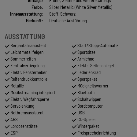
Airbags:
Front-, Seiten- und weitere Airbags
Farbe:
Silber Metallic (White Silver Metallic)
Innenausstattung:
Stoff, Schwarz
Herkunft:
Deutsche Ausführung
AUSSTATTUNG
Berganfahrassistent
Start/Stopp-Automatik
Leichtmetallfelgen
Sportsitze
Sommerreifen
Armlehne
Zentralverriegelung
Elektr. Seitenspiegel
Elektr. Fensterheber
Lederlenkrad
Reifendruckkontrolle
Sportpaket
Metallic
Müdigkeitswarner
Musikstreaming integriert
Bluetooth
Elektr. Wegfahrsperre
Schaltwippen
Servolenkung
Bordcomputer
Notbremsassistent
USB
ABS
CD-Spieler
Lordosenstütze
Winterpaket
ESP
Freisprecheinrichtung