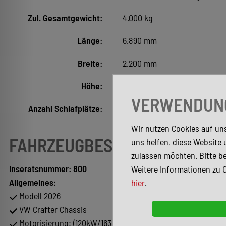
Zul. Gesamtgewicht:
4.000 kg
Länge:
6.890 mm
Breite:
2.200 mm
Höhe:
0 mm
VERWENDUNG
Anzahl Schlafplätze:
2
Wir nutzen Cookies auf uns
FAHRZEUGBESCHREIBUNG
uns helfen, diese Website 
zulassen möchten. Bitte be
Inseratsnummer: 800
Weitere Informationen zu 
Allgemeines:
hier
.
Modell 2026
VW Crafter Chassis
Motorisierung: (120kW/163PS)