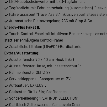
LED-Hauptscheinwerfer mit LED-Tagfahrlicht
Tagfahrlicht mit Fahrlichtschaltung (automatisch), "Leav
Fahrerassistent "Travel Assist" inklusive Spurhalteassisten
Automatische Distanzregelung ACC mit Stop & Go
Energy-Plus Paket II:
Touch-Control-Panel mit intuitivem Bedienkonzept vernet
statt serienmäßigem Control-Panel
Zusätzliche Lithium (LiFePO4)-Bordbatterie
Extras/Ausstattung:
Ausstellfenster 70 x 40 cm (Heck links)
Ausstellfenster Hutze, mit Insektenschutür
Rahmenfenster SEITZ S7
Serviceklappen u. Garagentuer m. ZV
Aufbautuer: EXKLUSIV
Gaskasten für 1 x 5 kg Gasflaschen
Sonderbeklebung "PLATINUM SELECTION"
Glattblech Seitenwaende, Campovolo Grau