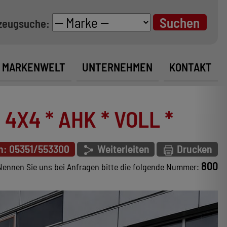
zeugsuche:
MARKENWELT
UNTERNEHMEN
KONTAKT
4X4 * AHK * VOLL *
n: 05351/553300
Weiterleiten
Drucken
800
Nennen Sie uns bei Anfragen bitte die folgende Nummer: