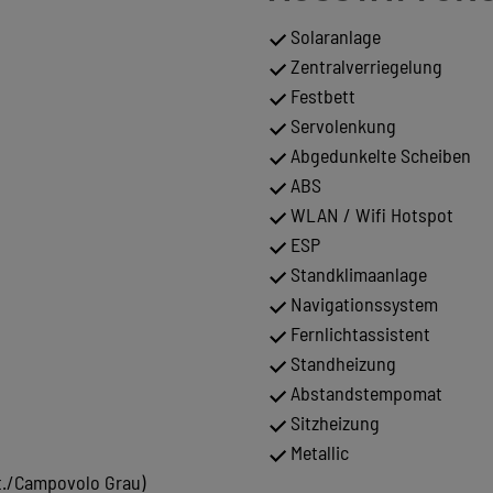
Solaranlage
Zentralverriegelung
Festbett
Servolenkung
Abgedunkelte Scheiben
ABS
WLAN / Wifi Hotspot
ESP
Standklimaanlage
Navigationssystem
Fernlichtassistent
Standheizung
Abstandstempomat
Sitzheizung
Metallic
t./Campovolo Grau)