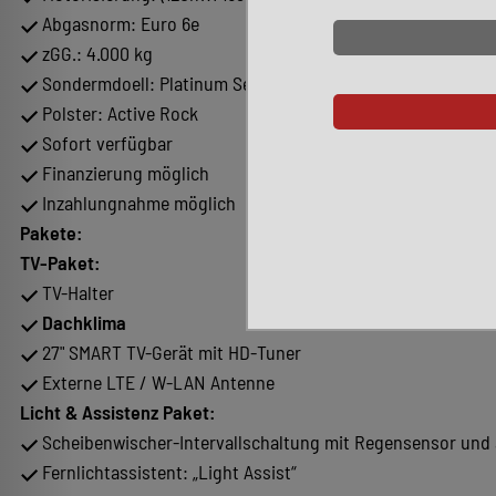
Abgasnorm: Euro 6e
zGG.: 4.000 kg
Sondermdoell: Platinum Selection
Polster: Active Rock
Sofort verfügbar
Finanzierung möglich
Inzahlungnahme möglich
Pakete:
TV-Paket:
TV-Halter
Dachklima
27" SMART TV-Gerät mit HD-Tuner
Externe LTE / W-LAN Antenne
Licht & Assistenz Paket:
Scheibenwischer-Intervallschaltung mit Regensensor und 
Fernlichtassistent: „Light Assist“