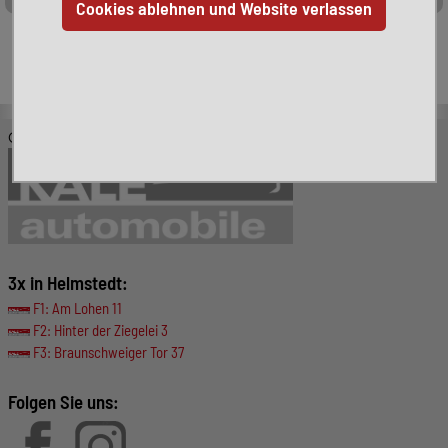
Leider ist das von Ihnen gesuchte Fahrzeug nicht mehr
verfügbar. Hier finden Sie weitere interessante Fahrzeuge:
© KALE-Automobile GmbH
3x in Helmstedt:
F1: Am Lohen 11
F2: Hinter der Ziegelei 3
F3: Braunschweiger Tor 37
Folgen Sie uns: