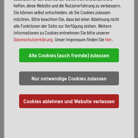
Bluetooth
LED-Tagfahrlicht
helfen, diese Website und die Nutzererfahrung zu verbessern.
Leichtmetallfelgen
Sie können selbst entscheiden, ob Sie Cookies zulassen
möchten. Bitte beachten Sie, dass bei einer Ablehnung nicht
FAHRZEUGBESCHREIBUNG
alle Funktionen der Seite zur Verfügung stehen. Weitere
Sonderausstattung:
Assistenz-Paket Plus
Informationen zu Cookies entnehmen Sie bitte unserer
Design-Paket Plus
Datenschutzerklärung
. Unser Impressum finden Sie
hier
.
Heizungs-/Klimaanlage: Wärmepumpe
Infotainment-Paket Plus
Interieur-Paket Top Sport Plus
LM-Felgen vorn/hinten: 8,5x21 / 9x21 (Narvik, schwarz, glanzgedreht)
Sport-Paket Plus
Panoramadach
Augmented-Reality-Head-up-Display
Serienausstattung:
Airbag Fahrer-/Beifahrerseite, Beifahrerairbag
abschaltbar
Akustischer Fußgängerschutz, Außensound (e-sound)
Ambiente-Beleuchtung (30 Farben)
Antennen-Diversity
Antriebsart: Allradantrieb
App-Connect inkl. App-Connect Wireless (Apple CarPlay, Android