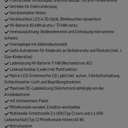
Getriebe für Elektrofahrzeug
Getränkehalter hinten
Heckleuchten LED in 3D-Optik, Blinkleuchten dynamisch
HV-Batterie 82 kWh brutto / 77 kWh netto
Innenausstattung: Bedienelemente und Einfassung Instrumente
schwarz
Innenspiegel mit Abblendautomatik
Isofix-Aufnahmen für Kindersitz an Beifahrersitz und Rücksitz (inkl. i-
Size-Kindersitze)
Ladeleistung HV-Batterie 11 kW (Wechselstrom AC)
Lenkrad heizbar (Leder) mit Multifunktion
Matrix-LED-Scheinwerfer (IQ.Light) inkl. autom. Fahrlichtschaltung,
Schlechtwetter-Licht und Begrüßungsfunktion
Maximale DC-Ladeleistung (Gleichstrom) abhängig von der
Anriebsbatterie
mit Infotainment-Paket
Mittelkonsole variabel, Einsätze wechselbar
Multimedia-Schnittstelle 2 x USB (Typ C) vorn und 2 x USB-
Ladeanschluß (Typ C) Mittelkonsole hinten (45 W)
Notrufsystem