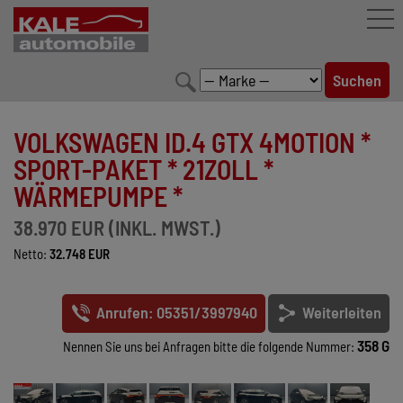
FAHRZEUGBESTAND
VOLKSWAGEN ID.4 GTX 4MOTION *
LEISTUNGEN
SPORT-PAKET * 21ZOLL *
WÄRMEPUMPE *
KONFIGURATOR
38.970 EUR (INKL. MWST.)
MARKENWELT
Netto:
32.748 EUR
UNTERNEHMEN
Anrufen: 05351/3997940
Weiterleiten
KONTAKT
358 G
Nennen Sie uns bei Anfragen bitte die folgende Nummer: