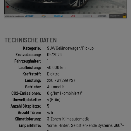
TECHNISCHE DATEN
Kategorie:
SUV/Geländewagen/Pickup
Erstzulassung:
05/2023
Fahrzeughalter:
1
Laufleistung:
40.000 km
Kraftstoff:
Elektro
Leistung:
220 kW (299 PS)
Getriebe:
Automatik
CO2-Emissionen:
0 g/km (kombiniert)*
Umweltplakette:
4 (Grün)
Anzahl Sitzplätze:
5
Anzahl Türen:
4/5
Klimatisierung:
3-Zonen-Klimaautomatik
Einparkhilfe:
Vorne, Hinten, Selbstlenkende Systeme, 360°-