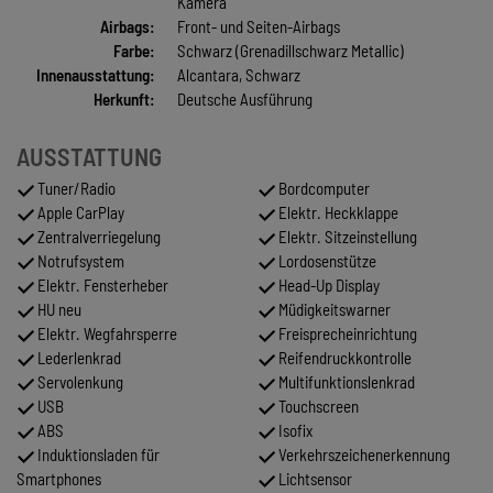
Kamera
Airbags:
Front- und Seiten-Airbags
Farbe:
Schwarz (Grenadillschwarz Metallic)
Innenausstattung:
Alcantara, Schwarz
Herkunft:
Deutsche Ausführung
AUSSTATTUNG
Tuner/Radio
Bordcomputer
Apple CarPlay
Elektr. Heckklappe
Zentralverriegelung
Elektr. Sitzeinstellung
Notrufsystem
Lordosenstütze
Elektr. Fensterheber
Head-Up Display
HU neu
Müdigkeitswarner
Elektr. Wegfahrsperre
Freisprecheinrichtung
Lederlenkrad
Reifendruckkontrolle
Servolenkung
Multifunktionslenkrad
USB
Touchscreen
ABS
Isofix
Induktionsladen für
Verkehrszeichenerkennung
Smartphones
Lichtsensor