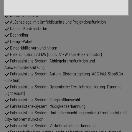
Auto)
Armlehnen für Fahrer- und Beifahrersitz
Ausstattung GTX
Außenspiegel mit Umfeldleuchte und Projektionsfunktion
Dach in Kontrastfarbe
Dachreling
Design-Paket
Einparkhilfe vorn und hinten
Elektromotor 220 kW (cont. 77 kW, Dual-Elektromotor)
Fahrassistenz-System: Abbiegebremsfunktion und
Ausweichunterstützung
Fahrassistenz-System: Autom. Distanzregelung (ACC inkl. Stop&Go-
Funktion)
Fahrassistenz-System: Dynamische Fernlichtregulierung (Dynamic
Light Assist)
Fahrassistenz-System: Fahrprofilauswahl
Fahrassistenz-System: Müdigkeitserkennung
Fahrassistenz-System: Umfeldbeobachtungssystem (Front assist) mit
City-Notbremsfunktion
Fahrassistenz-System: Verkehrszeichenerkennung
Frontscheibe Verbundglas, drahtlos heizbar, infrarot-reflektierend