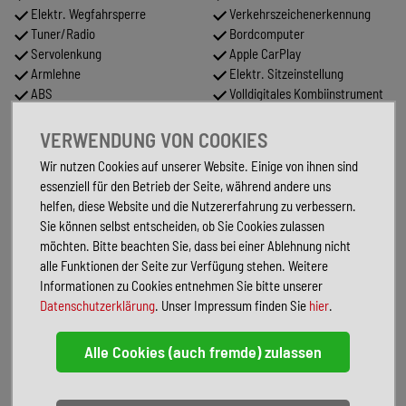
Elektr. Wegfahrsperre
Verkehrszeichenerkennung
Tuner/Radio
Bordcomputer
Servolenkung
Apple CarPlay
Armlehne
Elektr. Sitzeinstellung
ABS
Volldigitales Kombiinstrument
Müdigkeitswarner
Freisprecheinrichtung
ESP
Musikstreaming integriert
VERWENDUNG VON COOKIES
USB
Multifunktionslenkrad
Wir nutzen Cookies auf unserer Website. Einige von ihnen sind
Navigationssystem
Fernlichtassistent
essenziell für den Betrieb der Seite, während andere uns
Android Auto
Isofix
helfen, diese Website und die Nutzererfahrung zu verbessern.
Scheckheftgepflegt
Abgedunkelte Scheiben
Sie können selbst entscheiden, ob Sie Cookies zulassen
Geschwindigkeitsbegrenzer
Lichtsensor
möchten. Bitte beachten Sie, dass bei einer Ablehnung nicht
Sitzheizung
Tempomat
alle Funktionen der Seite zur Verfügung stehen. Weitere
Elektr. Seitenspiegel
Start/Stopp-Automatik
Informationen zu Cookies entnehmen Sie bitte unserer
anklappbar
LED-Tagfahrlicht
Datenschutzerklärung
. Unser Impressum finden Sie
hier
.
Partikelfilter
Metallic
FAHRZEUGBESCHREIBUNG
Sonderausstattung:
Außenspiegel-Paket