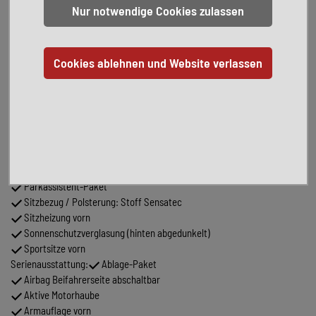
DAB-Tuner (Radioempfang digital)
Exterieur Line Aluminium satiniert BMW Individual
Fahrassistenz-System: BMW Gestiksteuerung
Fahrassistenz-System: Fernlichtassistent
Fzg. ohne Modell-Schriftzug
Innenausstattung: Interieurleisten Illuminated Berlin
Kraftstofftank: vergrößert
Lendenwirbelstütze Sitz vorn links und rechts, elektr. verstellbar
Licht-Paket
Metallic-Lackierung
Panoramadach (Glas)
Parkassistent-Paket
Sitzbezug / Polsterung: Stoff Sensatec
Sitzheizung vorn
Sonnenschutzverglasung (hinten abgedunkelt)
Sportsitze vorn
Serienausstattung:
Ablage-Paket
Airbag Beifahrerseite abschaltbar
Aktive Motorhaube
Armauflage vorn