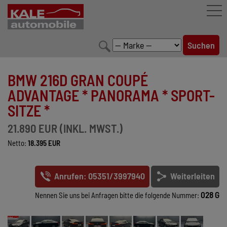
FAHRZEUGBESTAND
BMW 216D GRAN COUPÉ
LEISTUNGEN
ADVANTAGE * PANORAMA * SPORT-
SITZE *
KONFIGURATOR
21.890 EUR (INKL. MWST.)
MARKENWELT
Netto:
18.395 EUR
UNTERNEHMEN
Anrufen: 05351/3997940
Weiterleiten
KONTAKT
028 G
Nennen Sie uns bei Anfragen bitte die folgende Nummer: