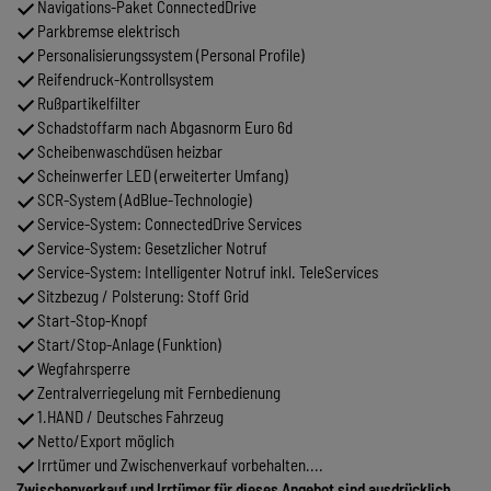
Navigations-Paket ConnectedDrive
Parkbremse elektrisch
Personalisierungssystem (Personal Profile)
Reifendruck-Kontrollsystem
Rußpartikelfilter
Schadstoffarm nach Abgasnorm Euro 6d
Scheibenwaschdüsen heizbar
Scheinwerfer LED (erweiterter Umfang)
SCR-System (AdBlue-Technologie)
Service-System: ConnectedDrive Services
Service-System: Gesetzlicher Notruf
Service-System: Intelligenter Notruf inkl. TeleServices
Sitzbezug / Polsterung: Stoff Grid
Start-Stop-Knopf
Start/Stop-Anlage (Funktion)
Wegfahrsperre
Zentralverriegelung mit Fernbedienung
1.HAND / Deutsches Fahrzeug
Netto/Export möglich
Irrtümer und Zwischenverkauf vorbehalten....
Zwischenverkauf und Irrtümer für dieses Angebot sind ausdrücklich