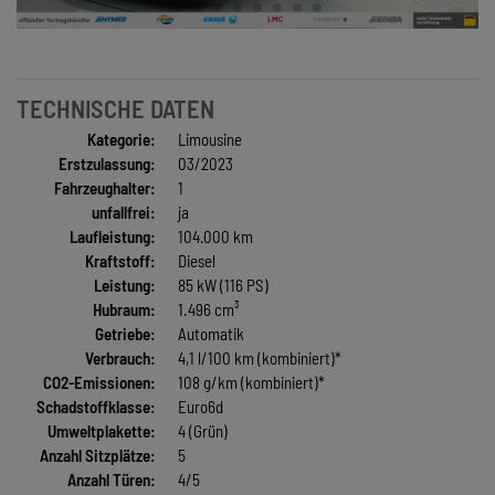
TECHNISCHE DATEN
Kategorie:
Limousine
Erstzulassung:
03/2023
Fahrzeughalter:
1
unfallfrei:
ja
Laufleistung:
104.000 km
Kraftstoff:
Diesel
Leistung:
85 kW (116 PS)
Hubraum:
1.496 cm³
Getriebe:
Automatik
Verbrauch:
4,1 l/100 km (kombiniert)*
CO2-Emissionen:
108 g/km (kombiniert)*
Schadstoffklasse:
Euro6d
Umweltplakette:
4 (Grün)
Anzahl Sitzplätze:
5
Anzahl Türen:
4/5