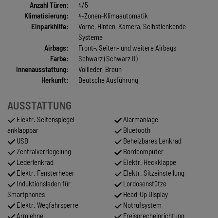
Anzahl Türen:
4/5
Klimatisierung:
4-Zonen-Klimaautomatik
Einparkhilfe:
Vorne, Hinten, Kamera, Selbstlenkende
Systeme
Airbags:
Front-, Seiten- und weitere Airbags
Farbe:
Schwarz (Schwarz II)
Innenausstattung:
Vollleder, Braun
Herkunft:
Deutsche Ausführung
AUSSTATTUNG
Elektr. Seitenspiegel
Alarmanlage
anklappbar
Bluetooth
USB
Beheizbares Lenkrad
Zentralverriegelung
Bordcomputer
Lederlenkrad
Elektr. Heckklappe
Elektr. Fensterheber
Elektr. Sitzeinstellung
Induktionsladen für
Lordosenstütze
Smartphones
Head-Up Display
Elektr. Wegfahrsperre
Notrufsystem
Armlehne
Freisprecheinrichtung