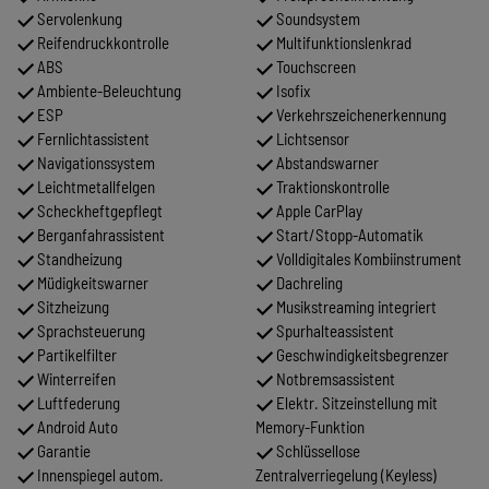
Servolenkung
Soundsystem
Reifendruckkontrolle
Multifunktionslenkrad
ABS
Touchscreen
Ambiente-Beleuchtung
Isofix
ESP
Verkehrszeichenerkennung
Fernlichtassistent
Lichtsensor
Navigationssystem
Abstandswarner
Leichtmetallfelgen
Traktionskontrolle
Scheckheftgepflegt
Apple CarPlay
Berganfahrassistent
Start/Stopp-Automatik
Standheizung
Volldigitales Kombiinstrument
Müdigkeitswarner
Dachreling
Sitzheizung
Musikstreaming integriert
Sprachsteuerung
Spurhalteassistent
Partikelfilter
Geschwindigkeitsbegrenzer
Winterreifen
Notbremsassistent
Luftfederung
Elektr. Sitzeinstellung mit
Android Auto
Memory-Funktion
Garantie
Schlüssellose
Innenspiegel autom.
Zentralverriegelung (Keyless)