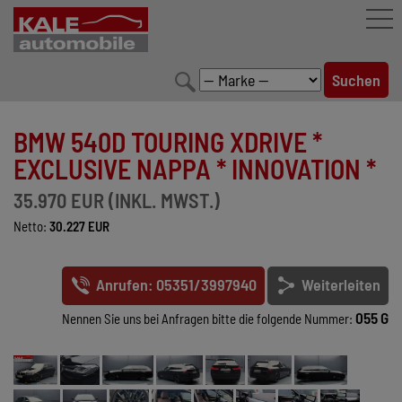
FAHRZEUGBESTAND
BMW 540D TOURING XDRIVE *
LEISTUNGEN
EXCLUSIVE NAPPA * INNOVATION *
KONFIGURATOR
35.970 EUR (INKL. MWST.)
Netto:
30.227 EUR
MARKENWELT
UNTERNEHMEN
Anrufen: 05351/3997940
Weiterleiten
KONTAKT
055 G
Nennen Sie uns bei Anfragen bitte die folgende Nummer: