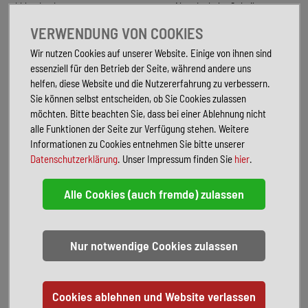
abblendend
Abgedunkelte Scheiben
Regensensor
Totwinkel-Assistent
VERWENDUNG VON COOKIES
Adaptives Fahrwerk
Abstandstempomat
Sportsitze
Sitzbelüftung
Wir nutzen Cookies auf unserer Website. Einige von ihnen sind
Tuner/Radio
LED-Tagfahrlicht
essenziell für den Betrieb der Seite, während andere uns
Elektr. Seitenspiegel
helfen, diese Website und die Nutzererfahrung zu verbessern.
Sie können selbst entscheiden, ob Sie Cookies zulassen
möchten. Bitte beachten Sie, dass bei einer Ablehnung nicht
FAHRZEUGBESCHREIBUNG
alle Funktionen der Seite zur Verfügung stehen. Weitere
Sonderausstattung:
Informationen zu Cookies entnehmen Sie bitte unserer
Aktive Sitzbelüftung vorn
Datenschutzerklärung
. Unser Impressum finden Sie
hier
.
Ambiente-Beleuchtung
Außenspiegel elektr. anklappbar, alle Spiegel mit Abblendautomatik
Business-Paket
Dachhimmel Anthrazit (BMW Individual)
Dachreling eloxiert
Dynamische Dämpfer Control (Dynamic Damping Control)
Fahrassistenz-System: Driving Assistant Professional
Fzg. ohne Modell-Schriftzug
Innovations-Paket
Komfortsitze vorn elektr. verstellbar (mit Memory)