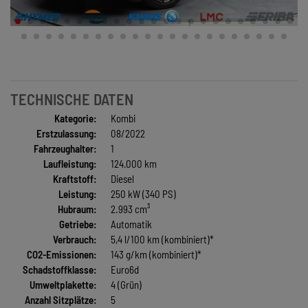
TECHNISCHE DATEN
Kategorie:
Kombi
Erstzulassung:
08/2022
Fahrzeughalter:
1
Laufleistung:
124.000 km
Kraftstoff:
Diesel
Leistung:
250 kW (340 PS)
Hubraum:
2.993 cm³
Getriebe:
Automatik
Verbrauch:
5,4 l/100 km (kombiniert)*
CO2-Emissionen:
143 g/km (kombiniert)*
Schadstoffklasse:
Euro6d
Umweltplakette:
4 (Grün)
Anzahl Sitzplätze:
5