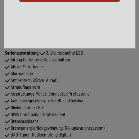
Lenkrad heizbar
LM-Felgen 8 x 19 (BMW Styling 786M)
Parkassistent-Paket
Sitzbezug / Polsterung: Exklusiv-Leder Nappa mit Farbnaht
Sonnenschutzverglasung (hinten abgedunkelt)
Sound-System Harman-Kardon
Standheizung
Serienausstattung:
3. Bremsleuchte LED
Airbag Beifahrerseite abschaltbar
Aktive Motorhaube
Alarmanlage
Antriebsart: xDrive (Allrad)
Armauflage vorn
Ausstattungs-Paket: Connected Professional
Außenspiegel elektr. verstell- und heizbar
Blinkleuchten LED
BMW Live Cockpit Professional
Bremsassistent
Bremsenergierückgewinnung (Rekuperationssystem)
DAB-Tuner (Radioempfang digital)