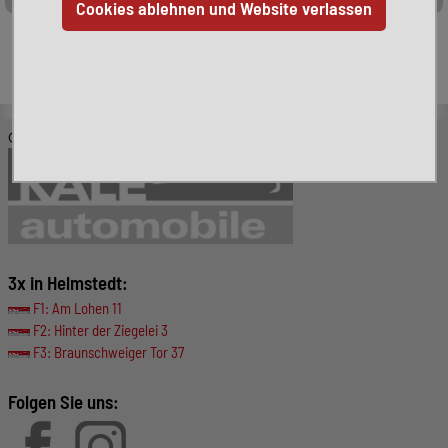
Leider ist das von Ihnen gesuchte Fahrzeug nicht mehr
verfügbar. Hier finden Sie weitere interessante Fahrzeuge:
© KALE-Automobile GmbH
3x in Helmstedt:
F1: Am Lohen 11
F2: Hinter der Ziegelei 3
F3: Braunschweiger Tor 37
Folgen Sie uns: