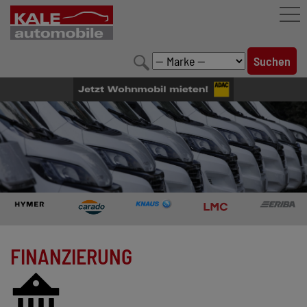
FAHRZEUGBESTAND
LEISTUNGEN
KONFIGURATOR
MARKENWELT
UNTERNEHMEN
KONTAKT
FINANZIERUNG