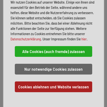
Fahrzeugfinanzierung steuerlich absetzbar sein. Dies kann zu
Wir nutzen Cookies auf unserer Website. Einige von ihnen sind
Steuervorteilen führen, die Ihre Gesamtkosten für das Fahrzeug
essenziell für den Betrieb der Seite, während andere uns
senken.
helfen, diese Website und die Nutzererfahrung zu verbessern.
Sie können selbst entscheiden, ob Sie Cookies zulassen
möchten. Bitte beachten Sie, dass bei einer Ablehnung nicht
Aktualisierungsmöglichkeiten: Mit einer Fahrzeugfinanzierung
alle Funktionen der Seite zur Verfügung stehen. Weitere
haben Sie die Möglichkeit, das Fahrzeug nach Ablauf der
Informationen zu Cookies entnehmen Sie bitte unserer
Finanzierungsperiode zu aktualisieren oder zu wechseln. Dies
Datenschutzerklärung
. Unser Impressum finden Sie
hier
.
kann vorteilhaft sein, wenn Sie regelmäßig ein neues Fahrzeug
wünschen oder Ihre Bedürfnisse und Vorlieben sich im Laufe der
Zeit ändern.
Individuelles Angebot anfordern:
Per Telefon
Per E-Mail
MERKMALE*