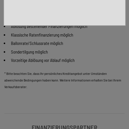
Maßgeschneiderte Finanzierung
Laufzeit von bis zu 150 Monaten
auch ohne Anzahlung
Ablösung bestehender Finanzierungen möglich
Klassische Ratenfinanzierung möglich
Ballonrate/Schlussrate möglich
Sondertilgung möglich
Vorzeitige Ablösung vor Ablauf möglich
* Bitte beachten Sie, dass Ihr persönliches Kreditangebot unter Umständen
abweichende Bedingungen haben kann. Weitere Informationen erhalten Sie bei Ihrem
Verkaufsberater.
FINANZIERUNGSPARTNER